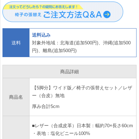
の張替え 椅子 はり
理 座面 椅子 張替え
子 張替え はりかえ
かえ 作業 サービス
はりかえ 難燃 飲食
国産 生地 難燃 飲食
返送
店に
店に
送料込み
送料
対象外地域：北海道(追加500円)、沖縄(追加500
円)、離島(追加500円)
商品詳細
【5脚分】ワイド版／椅子の張替えセット／レザ
ー（合皮）無地
商品名
厚み合計5cm
■レザー（合成皮革）日本製：幅約70×長さ60cm
・表地：塩化ビニール100%