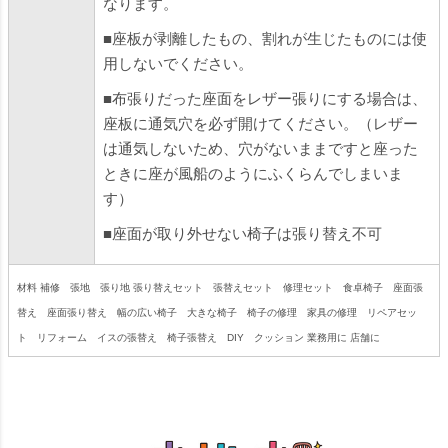
なります。
■座板が剥離したもの、割れが生じたものには使
用しないでください。
■布張りだった座面をレザー張りにする場合は、
座板に通気穴を必ず開けてください。（レザー
は通気しないため、穴がないままですと座った
ときに座が風船のようにふくらんでしまいま
す）
■座面が取り外せない椅子は張り替え不可
材料 補修 張地 張り地 張り替えセット 張替えセット 修理セット 食卓椅子 座面張
替え 座面張り替え 幅の広い椅子 大きな椅子 椅子の修理 家具の修理 リペアセッ
ト リフォーム イスの張替え 椅子張替え DIY クッション 業務用に 店舗に