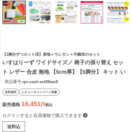
【1脚分ずつカット済】表地＋ウレタン＋不織布のセット
いすはりーず ワイドサイズ／ 椅子の張り替え セッ
ト レザー 合皮 無地 【5cm厚】【5脚分】 キット い
す DIY イス 張り替え 国産 生地 修理 座面 椅子 張替
商品番号
rpr-cset-scl30wx5
え はりかえ 難燃 飲食店に
送料無料
レビューキャンペーン対象
16,451
販売価格
税込
ログインすると会員価格で購入できます
送料込