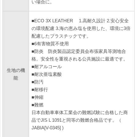
い場合に。
■ECO 3X LEATHER 1.高耐久設計 2.安心安全
の環境配慮 3.海の恵み塩を使用した、環境に3倍
配慮したプラスチックです。
■6有害物質不使用
■防炎 防炎製品認定委員会布張家具等測地合
格。安全性を重視される公共施設に最適です。
■耐アルコール
生地の機
■耐次亜塩素酸
能
■防汚
■耐移行
■伸縮
■難燃
日本自動車車体工業会の難燃試験に合格した商
品でJIS L 1091と同等の難燃合格品です。（
JABIA[V-0345] )