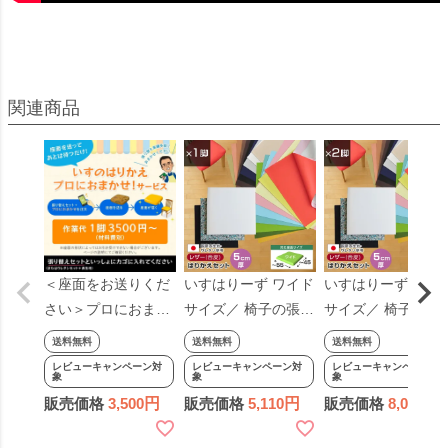
＜座面をお送りくだ
いすはりーず ワイド
いすはりーず ワイ
さい＞プロにおまか
サイズ／ 椅子の張り
サイズ／ 椅子の張
せ！ 椅子の張り替え
替え セット レザー
替え セット レザー
送料無料
送料無料
送料無料
×1脚分（作業費の
合皮 無地 【5cm
合皮 無地 【5cm
レビューキャンペーン対
レビューキャンペーン対
レビューキャンペーン対
象
象
象
み・材料費別）※材
厚】【1脚分】 キッ
厚】【2脚分】 キッ
販売価格
3,500
販売価格
5,110
販売価格
8,020
料は別ページからお
ト いす DIY イス 張
ト いす DIY イス 張
求めください※ 椅子
り替え 国産 生地 修
り替え 修理 座面 椅