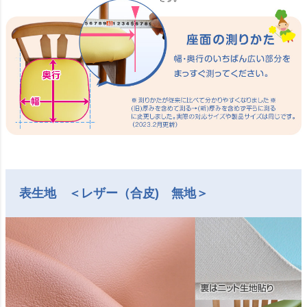
表生地 ＜レザー（合皮) 無地＞