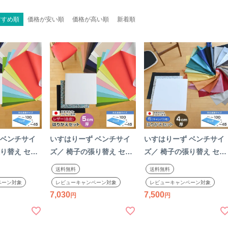
すすめ順
価格が安い順
価格が高い順
新着順
 ベンチサイ
いすはりーず ベンチサイ
いすはりーず ベンチサイ
り替え セッ
ズ／ 椅子の張り替え セッ
ズ／ 椅子の張り替え セッ
皮 無地
ト レザー 合皮 無地【5cm
ト 布 無地【4cm厚】【1
送料無料
送料無料
1脚分】 キッ
厚】【1脚分】 キット い
脚分】キャンバス 布地 生
ペーン対象
レビューキャンペーン対象
レビューキャンペーン対象
 イス 張り替え
す DIY イス 張り替え 学習
地 キット いす DIY イス 
7,030
7,500
燃 飲食店に
修理 座面 椅子 張替え は
面 張り替え 日本製 国産
子 張替え は
りかえ 難燃 飲食店に
修理 椅子 張替え はりか
貼り替え