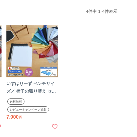
4
件中
1
-
4
件表示
いすはりーず ベンチサイ
ズ／ 椅子の張り替え セッ
ト 布 無地 【5cm厚】 1脚
送料無料
分カット済 キャンバス 布
レビューキャンペーン対象
座
地 生地 キット いす DIY イ
7,900
ス 座面 張り替え 日本製
え
国産 修理 はりかえ 椅子
張替え