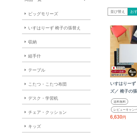
並び替え
お
ビッグモリーズ
いすはりーず 椅子の張替え
収納
組手什
テーブル
いすはりーず
こたつ・こたつ布団
ズ／ 椅子の張
デスク・学習机
ト レザー 合
送料無料
【4cm厚】【
レビューキャン
チェア・クッション
ト いす DIY
6,630
国産 生地 難
キッズ
座面 修理 椅
りかえ