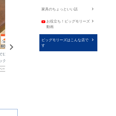
家具のちょっといい話
お役立ち！ビッグモリーズ
動画
ビッグモリーズはこんな店で
す
で1送料／
いすはりーず 6枚まで1送料／
いすはりーず 6枚まで
ック 幅
椅子 生地 単品 マーブルストラ
椅子 生地 単品 オー
皮 無地 張
イプ 幅60×60cm レザー 合皮
幅60×60cm レザー 合
ペーン対象
国産
レビューキャンペーン対象
国産
レビューキャンペ
り替え ビンテ
張替え イス 張り替え いす DIY
イス いす DIY 椅子生
1,540
1,300
産 抗菌 難燃
柄 おしゃれ 座面 修理 国産 抗
ツ チェア 業務用 座面 
チェア 座面
菌 難燃 飲食店に サンゲツ チェ
地 椅子張替え 椅子の
え 椅子の張
ア 修理 張地 張り生地 椅子の張
椅子の張替え
え
り替え 椅子の張替え