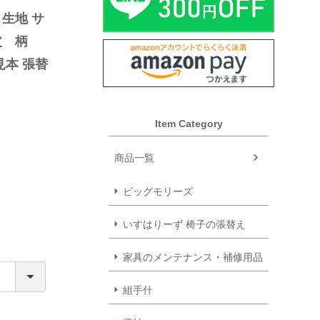
 生地 サ
皮　柄　
本 張替 
替え は
え
Item Category
商品一覧
ビッグモリーズ
いすはりーず 椅子の張替え
家具のメンテナンス・補修用品
組手什