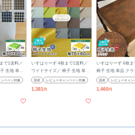
枚まで1送料／
いすはりーず 4枚まで1送料／
いすはりーず 6枚ま
子 生地 単品
ワイドサイズ／ 椅子 生地 単品
椅子 生地 単品 クラ
クF 幅
カラーナナコ 幅75×60cm 無地
60×60cm レザー 合
ャンペーン対象
国産
レビューキャンペーン対象
国産
レビューキャン
地 張替え イス
布地 張替え イス 張り替え いす
替え DIY イス 張
1,381
1,460
Y おしゃれ 張
DIY おしゃれ 張り生地 国産 サ
ージ風 張り生地 国
ゲツ チェア 座
ンゲツ チェア 座面 修理 張地
飲食店に サンゲツ 
生地 北欧 椅
張り生地 椅子張替え 椅子の張
修理 張地 椅子張替
子の張替え
替え はりかえ
り替え 椅子の張替