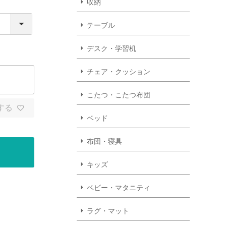
収納
テーブル
デスク・学習机
チェア・クッション
こたつ・こたつ布団
する
ベッド
布団・寝具
キッズ
ベビー・マタニティ
ラグ・マット