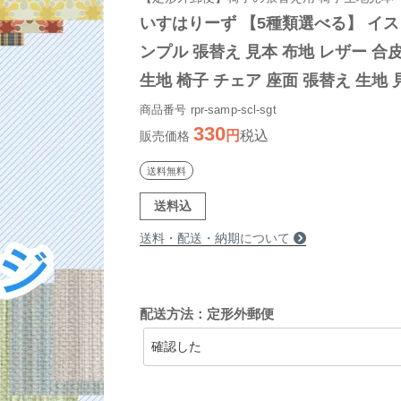
いすはりーず 【5種類選べる】 イス
ンプル 張替え 見本 布地 レザー 合
生地 椅子 チェア 座面 張替え 生地 見
張り替え 座面張替 いす DIY 椅子張
商品番号
rpr-samp-scl-sgt
330
税込
りかえ 椅子の張り替え 椅子の張替
販売価格
送料無料
送料込
送料・配送・納期について
配送方法：定形外郵便