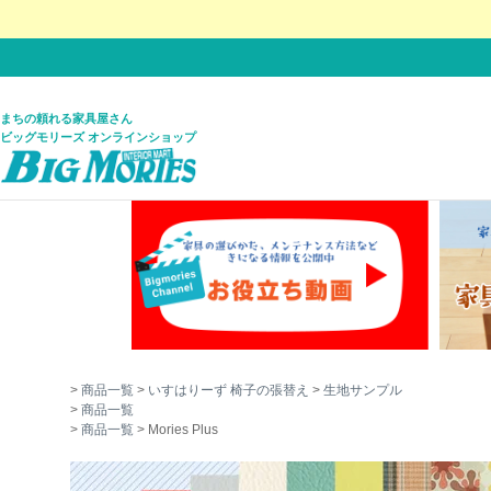
まちの頼れる家具屋さん
ビッグモリーズ オンラインショップ
商品一覧
いすはりーず 椅子の張替え
生地サンプル
商品一覧
商品一覧
Mories Plus