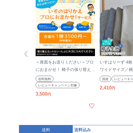
＜座面をお送りください＞プロ
いすはりーず 4
におまかせ！ 椅子の張り替え
ワイドサイズ／椅
×1脚分（作業費のみ・材料費
ブルテリアチェッ
送料無料
国産
レビューキ
別）※材料は別ページからお求
70×60cm 柄 布
レビューキャンペーン対象
2,410
めください※ 椅子の張替え 椅
張り替え いす DI
3,500
子 はりかえ 作業 サービス 返送
り生地 国産 サン
面 修理 張地 張り
子の張り替え 椅
送料
送料込み