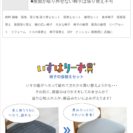
■座面が取り外せない椅子は張り替え不可
材料 補修 張地 張り地 張り替えセット 張替えセット 修理セット 食卓椅子 座面張
替え 座面張り替え 幅の広い椅子 大きな椅子 椅子の修理 家具の修理 リペアセッ
ト リフォーム イスの張替え 椅子張替え DIY クッション 業務用に 店舗に