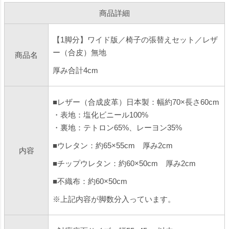
商品詳細
【1脚分】ワイド版／椅子の張替えセット／レザ
ー（合皮）無地
商品名
厚み合計4cm
■レザー（合成皮革）日本製：幅約70×長さ60cm
・表地：塩化ビニール100%
・裏地：テトロン65%、レーヨン35%
■ウレタン：約65×55cm 厚み2cm
内容
■チップウレタン：約60×50cm 厚み2cm
■不織布：約60×50cm
※上記内容が脚数分入っています。