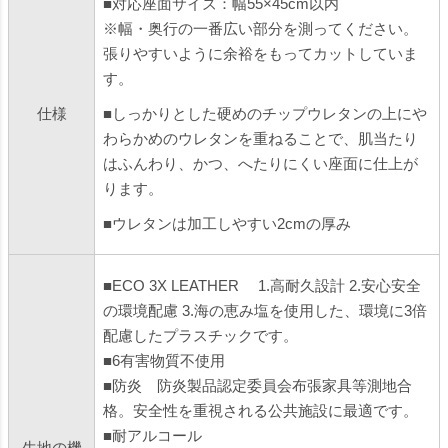
■対応座面サイズ：幅55×45cm以内
※幅・奥行の一番広い部分を測ってください。
張りやすいように余裕をもってカットしていま
す。
仕様
■しっかりとした硬めのチップウレタンの上にや
わらかめのウレタンを重ねることで、肌当たり
はふんわり、かつ、へたりにくい座面に仕上が
ります。
■ウレタンは加工しやすい2cmの厚み
■ECO 3X LEATHER 1.高耐久設計 2.安心安全
の環境配慮 3.海の恵み塩を使用した、環境に3倍
配慮したプラスチックです。
■6有害物質不使用
■防炎 防炎製品認定委員会布張家具等測地合
格。安全性を重視される公共施設に最適です。
■耐アルコール
生地の機