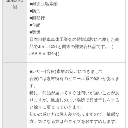
■耐次亜塩素酸
能
■防汚
■耐移行
■伸縮
■難燃
日本自動車車体工業会の難燃試験に合格した商
品でJIS L 1091と同等の難燃合格品です。（
JABIA[V-0345] )
■レザー(合皮)素材の匂いにつきまして
合皮には素材特有のビニール系の匂いがありま
す。
特に、商品が届いてすぐは匂いが強いことがあ
りますが、風通しのよい場所で日陰干しをする
と徐々に薄まっていきます。
匂いの感じ方は個人差がありますので、敏感な
方、気になる方は布タイプをおすすめします。