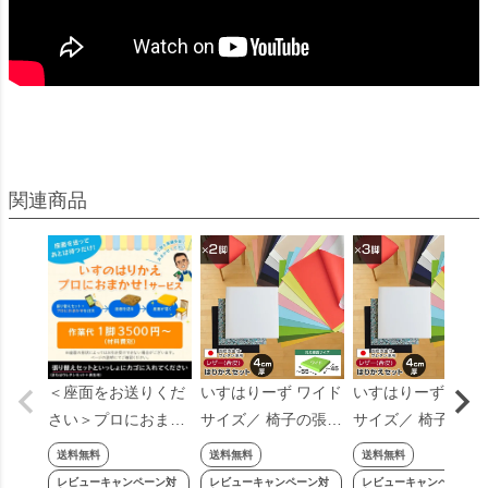
＜座面をお送りくだ
いすはりーず ワイド
いすはりーず ワイ
さい＞プロにおまか
サイズ／ 椅子の張り
サイズ／ 椅子の張
せ！ 椅子の張り替え
替え セット レザー
替え セット レザー
送料無料
送料無料
送料無料
×1脚分（作業費の
合皮 無地 【4cm
合皮 無地 【4cm
レビューキャンペーン対
レビューキャンペーン対
レビューキャンペーン対