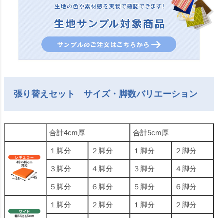
張り替えセット サイズ・脚数バリエーション
合計4cm厚
合計5cm厚
１脚分
２脚分
１脚分
２脚分
３脚分
４脚分
３脚分
４脚分
５脚分
６脚分
５脚分
６脚分
１脚分
２脚分
１脚分
２脚分