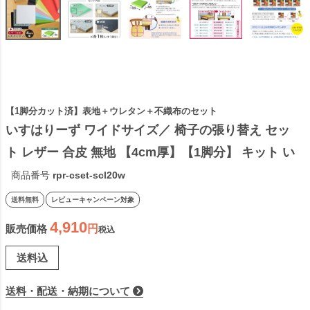
【1脚分カット済】表地＋ウレタン＋不織布のセット
いすはりーず ワイドサイズ／ 椅子の張り替え セッ
ト レザー 合皮 無地 【4cm厚】【1脚分】 キット い
す DIY イス 張り替え 国産 生地 難燃 飲食店に 修理 
商品番号
rpr-cset-scl20w
座面 椅子 張替え はりかえ
送料無料
レビューキャンペーン対象
4,910
販売価格
税込
送料込
送料・配送・納期について