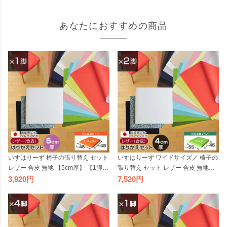
あなたにおすすめの商品
いすはりーず 椅子の張り替え セット
いすはりーず ワイドサイズ／ 椅子の
レザー 合皮 無地 【5cm厚】 【1脚
張り替え セット レザー 合皮 無地
分】 キット いす DIY イス 張り替え
【4cm厚】【2脚分】 キット いす DI
3,920
7,520
国産 生地 修理 座面 椅子 張替え はり
Y イス 張り替え 国産 生地 難燃 飲食
かえ 難燃 飲食店に
店に 修理 座面 椅子 張替え はりかえ