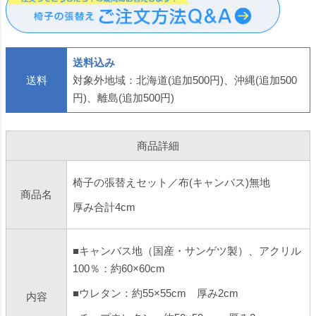
かえ 作業 サービス
りかえ 貼り替え
りかえ 貼り替え
返送
送料込み
送料
対象外地域：北海道(追加500円)、沖縄(追加500
円)、離島(追加500円)
商品詳細
椅子の張替えセット／布(キャンバス)無地
商品名
厚み合計4cm
■キャンバス地（国産・サンゲツ製）、アクリル
100％：約60×60cm
■ウレタン：約55×55cm 厚み2cm
内容