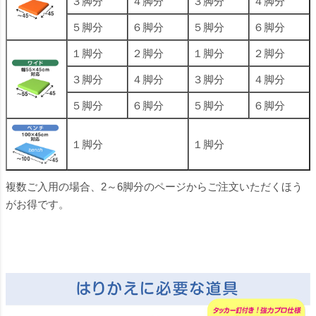
３脚分
４脚分
３脚分
４脚分
５脚分
６脚分
５脚分
６脚分
１脚分
２脚分
１脚分
２脚分
３脚分
４脚分
３脚分
４脚分
５脚分
６脚分
５脚分
６脚分
１脚分
１脚分
複数ご入用の場合、2～6脚分のページからご注文いただくほう
がお得です。