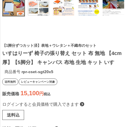
【1脚分ずつカット済】表地＋ウレタン＋不織布のセット
いすはりーず 椅子の張り替え セット 布 無地 【4cm
厚】【5脚分】 キャンバス 布地 生地 キット いす 
DIY イス 座面 張り替え 日本製 国産 修理 椅子 張替
商品番号
rpr-cset-sgt20x5
え はりかえ 貼り替え
送料無料
レビューキャンペーン対象
15,100
販売価格
税込
ログインすると会員価格で購入できます
送料込