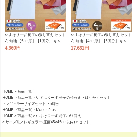
いすはりーず 椅子の張り替え セット
いすはりーず 椅子の張り替え セット
布 無地 【5cm厚】【1脚分】 キャン
布 無地 【4cm厚】【6脚分】 キャン
バス 布地 生地 キット いす DIY イス
バス 布地 生地 キット いす DIY イス
4,360
17,661
座面 張り替え 日本製 国産 修理 椅子
座面 張り替え 日本製 国産 修理 椅子
張替え はりかえ 貼り替え
張替え はりかえ 貼り替え
HOME
商品一覧
HOME
商品一覧
いすはりーず 椅子の張替え
はりかえセット
レギュラーサイズセット
5脚分
HOME
商品一覧
Mories Plus
HOME
商品一覧
いすはりーず 椅子の張替え
サイズ別／レギュラー(座面45×45cm以内)
セット