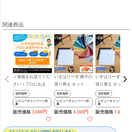
＜座面をお送りくだ
いすはりーず 椅子の
いすはりーず 椅子
さい＞プロにおまか
張り替え セット 布
張り替え セット 布
せ！ 椅子の張り替え
無地【4cm厚】【1
無地 【4cm厚】【2
送料無料
送料無料
送料無料
×1脚分（作業費の
脚分】 キャンバス
脚分】 キャンバス
レビューキャンペーン対
レビューキャンペーン対
レビューキャンペーン対
象
象
象
み・材料費別）※材
布地 生地 キット い
布地 生地 キット い
販売価格
3,500
販売価格
4,160
販売価格
7,620
料は別ページからお
す DIY イス 座面 張
す DIY イス 座面 張
求めください※ 椅子
り替え 日本製 国産
り替え 日本製 国産
の張替え 椅子 はり
修理 椅子 張替え は
修理 椅子 張替え は