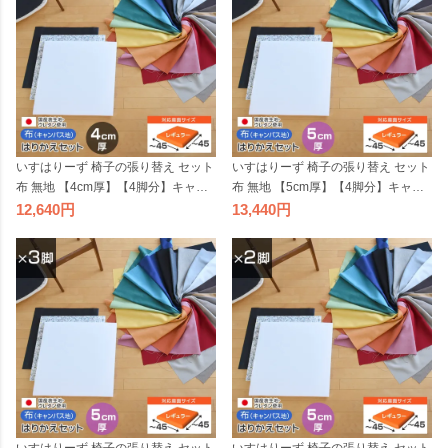
いすはりーず 椅子の張り替え セット
いすはりーず 椅子の張り替え セット
布 無地 【4cm厚】【4脚分】キャン
布 無地 【5cm厚】【4脚分】キャン
バス 布地 生地 キット いす DIY イス
バス 布地 生地 キット いす DIY イス
12,640
13,440
座面 張り替え 日本製 国産 修理 椅子
座面 張り替え 日本製 国産 修理 椅子
張替え はりかえ 貼り替え
張替え はりかえ 貼り替え