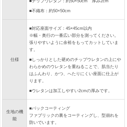
■チップウレタン：約50×50cm 厚み2cm
■不織布：約50×50cm
■対応座面サイズ：45×45cm以内
※幅・奥行の一番広い部分を測ってください。
張りやすいように余裕をもってカットしていま
す。
仕様
■しっかりとした硬めのチップウレタンの上にや
わらかめのウレタンを重ねることで、肌当たり
はふんわり、かつ、へたりにくい座面に仕上が
ります。
■ウレタンは加工しやすい2cmの厚みです。
■バックコーティング
生地の機
ファブリックの裏をコーティングし、型崩れを
能
防いでいます。