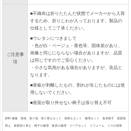
■不織布は折りたたんだ状態でメーカーから入荷
するため、折りじわが入っております。製品の
仕様としてご了承ください。
■ウレタンにつきまして
・色が白・ベージュ・黄色等、固体差があり、
画像と同じにならない場合がありますが、品質
ご注意事
は同じですのでご安心ください。
項
・小さな気泡がある場合がありますが、良品と
なります。
■座板が剥離したもの、割れが生じたものには使
用しないでください。
■座面が取り外せない椅子は張り替え不可
材料 補修 張地 張り地 張り替えセット 張替えセット 修理セット 食卓椅子 座面張
替え 座面張り替え 椅子の修理 家具の修理 リペアセット リフォーム イスの張替