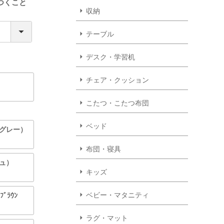
つくこと
収納
テーブル
デスク・学習机
チェア・クッション
こたつ・こたつ布団
ベッド
トグレー）
布団・寝具
ジュ）
キッズ
ベビー・マタニティ
ﾌﾞﾗｳﾝ
ラグ・マット