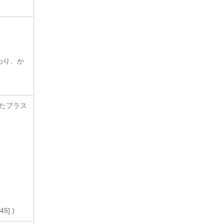
わり、か
したプラス
] )