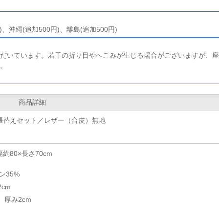
、沖縄(追加500円)、離島(追加500円)
だいています。若干の折り目やへこみが生じる場合がございますが、座
。
商品詳細
張替えセット／レザー（合皮）無地
80×長さ70cm
ン35%
cm
 厚み2cm