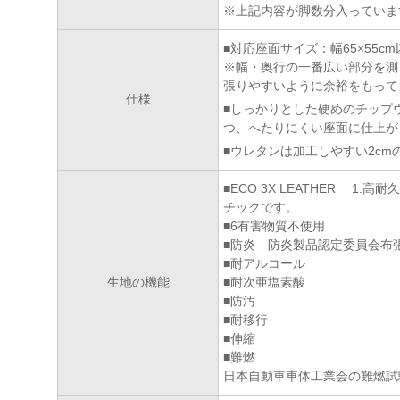
※上記内容が脚数分入っていま
■対応座面サイズ：幅65×55cm
※幅・奥行の一番広い部分を測
張りやすいように余裕をもって
仕様
■しっかりとした硬めのチップ
つ、へたりにくい座面に仕上が
■ウレタンは加工しやすい2cm
■ECO 3X LEATHER 1
チックです。
■6有害物質不使用
■防炎 防炎製品認定委員会布
■耐アルコール
生地の機能
■耐次亜塩素酸
■防汚
■耐移行
■伸縮
■難燃
日本自動車車体工業会の難燃試験に合格