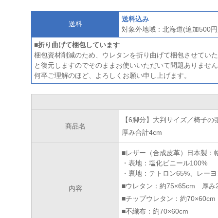
送料込み
送料
対象外地域：北海道(追加500円)
■折り曲げて梱包しています
梱包資材削減のため、ウレタンを折り曲げて梱包させていた
と復元しますのでそのままお使いいただいて問題ありません
何卒ご理解のほど、よろしくお願い申し上げます。
【6脚分】大判サイズ／椅子の
商品名
厚み合計4cm
■レザー（合成皮革）日本製：幅約
・表地：塩化ビニール100%
・裏地：テトロン65%、レーヨ
■ウレタン：約75×65cm 厚み2
内容
■チップウレタン：約70×60cm
■不織布：約70×60cm