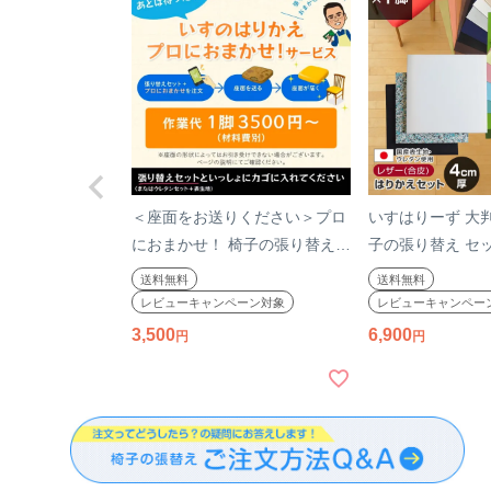
＜座面をお送りください＞プロ
いすはりーず 大
におまかせ！ 椅子の張り替え
子の張り替え セッ
×1脚分（作業費のみ・材料費
皮 無地 【4cm
送料無料
送料無料
別）※材料は別ページからお求
キット いす DIY
レビューキャンペーン対象
レビューキャンペー
めください※ 椅子の張替え 椅
国産 生地 難燃 
3,500
6,900
子 はりかえ 作業 サービス 返送
座面 椅子 張替え