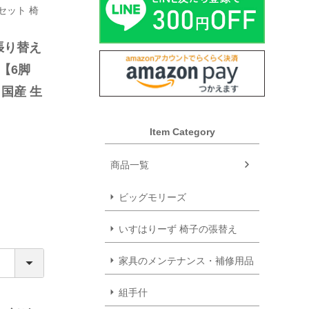
セット 椅
り替え 
】【6脚
 国産 生
替え はり
Item Category
商品一覧
ビッグモリーズ
いすはりーず 椅子の張替え
家具のメンテナンス・補修用品
組手什