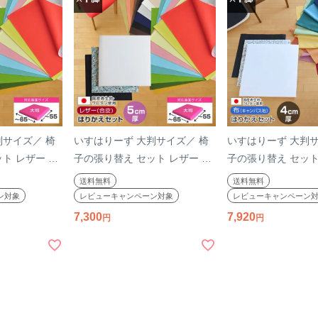
判サイズ／ 椅
いすはりーず 大判サイズ／ 椅
いすはりーず 大判サ
ト レザー 合
子の張り替え セット レザー 合
子の張り替え セット
厚】【1脚分】
皮 無地 【5cm厚】【1脚分】
【4cm厚】【1脚分
送料無料
送料無料
 イス 張り替え
キット いす DIY イス 張り替え
ス 布地 生地 キット 
ン対象
レビューキャンペーン対象
レビューキャンペーン
飲食店に 修理
国産 生地 修理 座面 椅子 張替
イス 座面 張り替え
7,300
7,920
 はりかえ
え はりかえ 難燃 飲食店に
修理 椅子 張替え 
替え