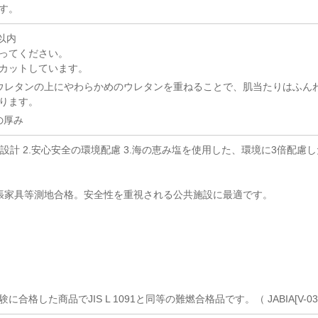
す。
以内
ってください。
カットしています。
ウレタンの上にやわらかめのウレタンを重ねることで、肌当たりはふん
ります。
の厚み
.高耐久設計 2.安心安全の環境配慮 3.海の恵み塩を使用した、環境に3倍配慮
張家具等測地合格。安全性を重視される公共施設に最適です。
した商品でJIS L 1091と同等の難燃合格品です。（ JABIA[V-0345