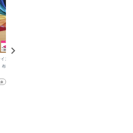
イズ／ 椅
いすはりーず 大判サイズ／ 椅
いすはりーず 大判サイ
 布 無地
子の張り替え セット 布 無地
子の張り替え ウレタ
】キャンバ
【5cm厚】 1脚分カット済 キャ
【4cm厚】 1脚分カッ
送料無料
送料無料
いす DIY
ンバス 布地 生地 キット いす
地なし・中材のみ ( ウ
対象
レビューキャンペーン対象
レビューキャンペーン対象
 日本製 国産
DIY イス 張り替え 国産 修理 座
チップウレタン + 不織布
8,320
4,200
はりかえ 貼り
面 はりかえ 椅子 張替え
ト いす DIY イス 張
修理クッション スポン
張替え 材料