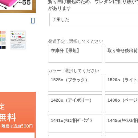
折り曲げ梱包のため、ウレタンに折り跡が
があります
発送予定
選択してください
在庫分【最短】
取り寄せ後出荷
カラー
選択してください
1525o（ブラック）
1520o（ライ
1420o（アイボリー）
1430o（ベー
1441o(ﾁｮｺ/旧ﾀﾞｰｸﾌﾞﾗ
1445o(ｷｬﾗﾒﾙ/旧