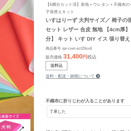
【6脚分カット済】表地＋ウレタン＋不織布の
子張替えキット
いすはりーず 大判サイズ／ 椅子の張
セット レザー 合皮 無地 【4cm厚
分】 キット いす DIY イス 張り替え
地 難燃 飲食店に 修理 座面 椅子 張
商品番号
rpr-cset-scl20ox6
31,400
税込
かえ
販売価格
送料込
送料・配送・納期について
不織布に折りじわが入ることがあります