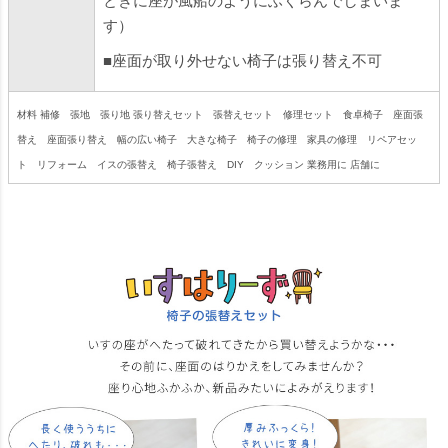
ときに座が風船のようにふくらんでしまいま
す）
■座面が取り外せない椅子は張り替え不可
材料 補修 張地 張り地 張り替えセット 張替えセット 修理セット 食卓椅子 座面張
替え 座面張り替え 幅の広い椅子 大きな椅子 椅子の修理 家具の修理 リペアセッ
ト リフォーム イスの張替え 椅子張替え DIY クッション 業務用に 店舗に