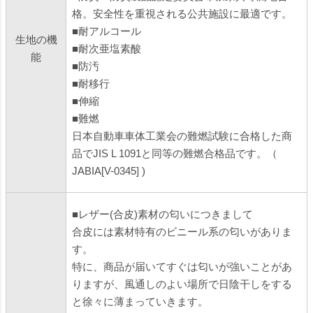
格。安全性を重視される公共施設に最適です。
■耐アルコール
生地の機
■耐次亜塩素酸
能
■防汚
■耐移行
■伸縮
■難燃
日本自動車車体工業会の難燃試験に合格した商
品でJIS L 1091と同等の難燃合格品です。（
JABIA[V-0345] )
■レザー(合皮)素材の匂いにつきまして
合皮には素材特有のビニール系の匂いがありま
す。
特に、商品が届いてすぐは匂いが強いことがあ
りますが、風通しのよい場所で日陰干しをする
と徐々に薄まっていきます。