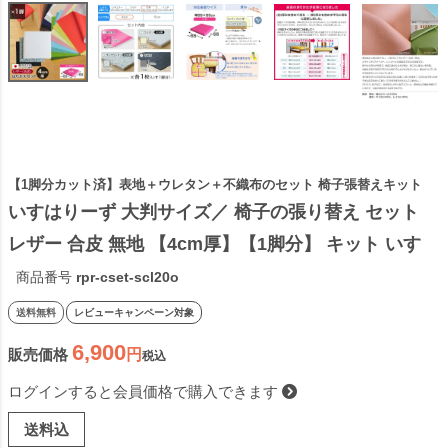
【1脚分カット済】表地＋ウレタン＋不織布のセット 椅子張替えキット
いすはりーず 大判サイズ／ 椅子の張り替え セット 
レザー 合皮 無地 【4cm厚】【1脚分】 キット いす 
DIY イス 張り替え 国産 生地 難燃 飲食店に 修理 座
商品番号
rpr-cset-scl20o
面 椅子 張替え はりかえ
送料無料
レビューキャンペーン対象
6,900
販売価格
税込
ログインすると会員価格で購入できます
送料込