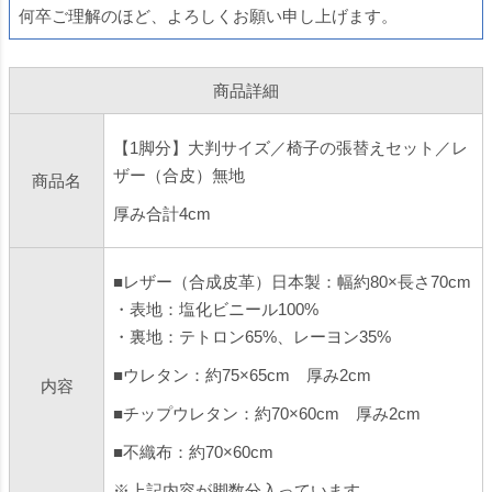
何卒ご理解のほど、よろしくお願い申し上げます。
商品詳細
【1脚分】大判サイズ／椅子の張替えセット／レ
ザー（合皮）無地
商品名
厚み合計4cm
■レザー（合成皮革）日本製：幅約80×長さ70cm
・表地：塩化ビニール100%
・裏地：テトロン65%、レーヨン35%
■ウレタン：約75×65cm 厚み2cm
内容
■チップウレタン：約70×60cm 厚み2cm
■不織布：約70×60cm
※上記内容が脚数分入っています。