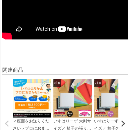
＜座面をお送りくだ
いすはりーず 大判サ
いすはりーず 大判
さい＞プロにおまか
イズ／ 椅子の張り替
イズ／ 椅子の張り