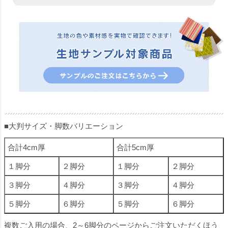
■大判サイズ・脚数バリエーション
合計4cm厚
合計5cm厚
１脚分
２脚分
１脚分
２脚分
３脚分
４脚分
３脚分
４脚分
５脚分
６脚分
５脚分
６脚分
複数ご入用の場合、2～6脚分のページからご注文いただくほう