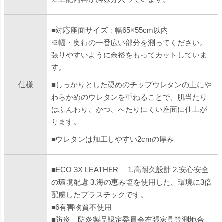
■対応座面サイズ：幅65×55cm以内
※幅・奥行の一番広い部分を測ってください。
張りやすいように余裕をもってカットしていま
す。
仕様
■しっかりとした硬めのチップウレタンの上にや
わらかめのウレタンを重ねることで、肌当たり
はふんわり、かつ、へたりにくい座面に仕上が
ります。
■ウレタンは加工しやすい2cmの厚み
■ECO 3X LEATHER 1.高耐久設計 2.安心安全
の環境配慮 3.海の恵み塩を使用した、環境に3倍
配慮したプラスチックです。
■6有害物質不使用
■防炎 防炎製品認定委員会布張家具等測地合