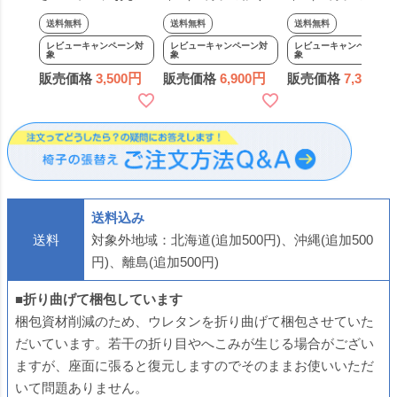
せ！ 椅子の張り替え
え セット レザー 合
え セット レザー 合
送料無料
送料無料
送料無料
×1脚分（作業費の
皮 無地 【4cm厚】
皮 無地 【5cm厚】
レビューキャンペーン対
レビューキャンペーン対
レビューキャンペーン対
象
象
象
み・材料費別）※材
【1脚分】 キット い
【1脚分】 キット 
販売価格
3,500
販売価格
6,900
販売価格
7,300
料は別ページからお
す DIY イス 張り替
す DIY イス 張り替
求めください※ 椅子
え 国産 生地 難燃 飲
え 国産 生地 修理 
の張替え 椅子 はり
食店に 修理 座面 椅
面 椅子 張替え はり
かえ 作業 サービス
子 張替え はりかえ
かえ 難燃 飲食店に
返送
送料込み
送料
対象外地域：北海道(追加500円)、沖縄(追加500
円)、離島(追加500円)
■折り曲げて梱包しています
梱包資材削減のため、ウレタンを折り曲げて梱包させていた
だいています。若干の折り目やへこみが生じる場合がござい
ますが、座面に張ると復元しますのでそのままお使いいただ
いて問題ありません。