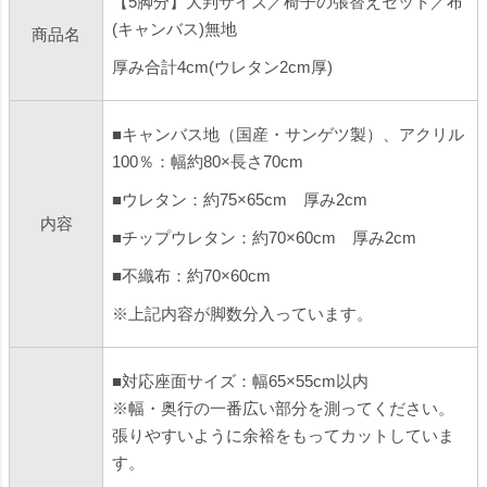
【5脚分】大判サイズ／椅子の張替えセット／布
(キャンバス)無地
商品名
厚み合計4cm(ウレタン2cm厚)
■キャンバス地（国産・サンゲツ製）、アクリル
100％：幅約80×長さ70cm
■ウレタン：約75×65cm 厚み2cm
内容
■チップウレタン：約70×60cm 厚み2cm
■不織布：約70×60cm
※上記内容が脚数分入っています。
■対応座面サイズ：幅65×55cm以内
※幅・奥行の一番広い部分を測ってください。
張りやすいように余裕をもってカットしていま
す。