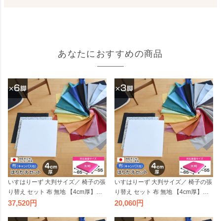
あなたにおすすめの商品
いすはりーず 大判サイズ／ 椅子の張
いすはりーず 大判サイズ／ 椅子の張
り替え セット 布 無地 【4cm厚】【6
り替え セット 布 無地 【4cm厚】【3
脚分】キャンバス 布地 生地 キット
脚分】キャンバス 布地 生地 キット
37,520
20,060
いす DIY イス 座面 張り替え 日本製
いす DIY イス 座面 張り替え 日本製