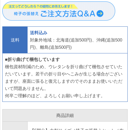
の張替え 椅子 はり
食店に 修理 座面 椅
面 椅子 張替え はり
かえ 作業 サービス
子 張替え はりかえ
かえ 難燃 飲食店に
返送
送料込み
送料
対象外地域：北海道(追加500円)、沖縄(追加500
円)、離島(追加500円)
■折り曲げて梱包しています
梱包資材削減のため、ウレタンを折り曲げて梱包させていた
だいています。若干の折り目やへこみが生じる場合がござい
ますが、座面に張ると復元しますのでそのままお使いいただ
いて問題ありません。
何卒ご理解のほど、よろしくお願い申し上げます。
商品詳細