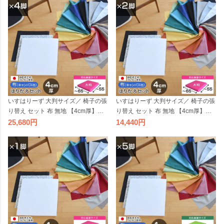
国産 修理 椅子 張替え はりかえ 貼り
国産 修理 椅子 張替え はりかえ 貼り
替え
替え
いすはりーず 大判サイズ／ 椅子の張
いすはりーず 大判サイズ／ 椅子の張
り替え セット 布 無地 【4cm厚】【4
り替え セット 布 無地 【4cm厚】【2
脚分】キャンバス 布地 生地 キット
脚分】キャンバス 布地 生地 キット
25,680
14,440
いす DIY イス 座面 張り替え 日本製
いす DIY イス 座面 張り替え 日本製
国産 修理 椅子 張替え はりかえ 貼り
国産 修理 椅子 張替え はりかえ 貼り
替え
替え