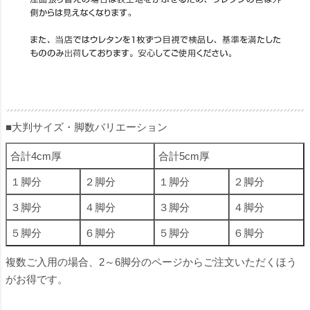
■大判サイズ・脚数バリエーション
合計4cm厚
合計5cm厚
１脚分
２脚分
１脚分
２脚分
３脚分
４脚分
３脚分
４脚分
５脚分
６脚分
５脚分
６脚分
複数ご入用の場合、2～6脚分のページからご注文いただくほう
がお得です。