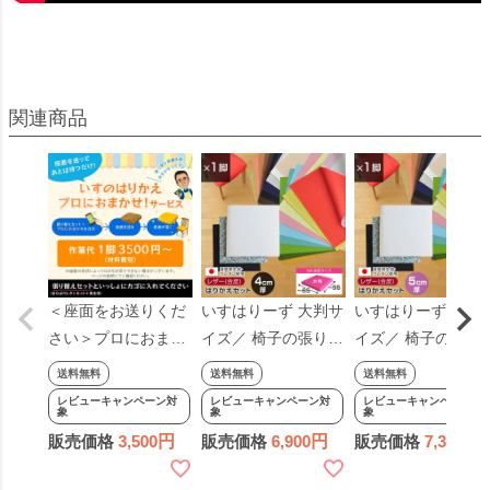
＜座面をお送りくだ
いすはりーず 大判サ
いすはりーず 大判
さい＞プロにおまか
イズ／ 椅子の張り替
イズ／ 椅子の張り
せ！ 椅子の張り替え
え セット レザー 合
え セット レザー 合
送料無料
送料無料
送料無料
×1脚分（作業費の
皮 無地 【4cm厚】
皮 無地 【5cm厚】
レビューキャンペーン対
レビューキャンペーン対
レビューキャンペーン対
象
象
象
み・材料費別）※材
【1脚分】 キット い
【1脚分】 キット 
販売価格
3,500
販売価格
6,900
販売価格
7,300
料は別ページからお
す DIY イス 張り替
す DIY イス 張り替
求めください※ 椅子
え 国産 生地 難燃 飲
え 国産 生地 修理 