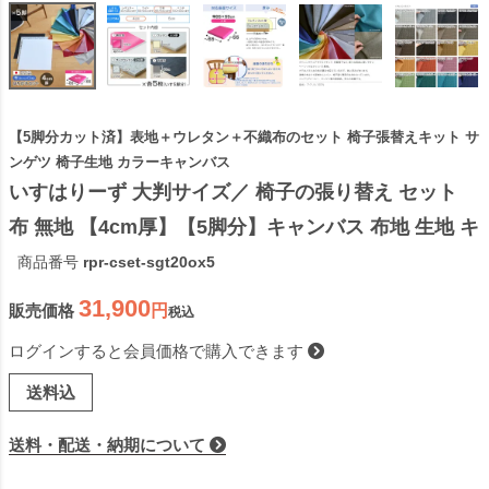
【5脚分カット済】表地＋ウレタン＋不織布のセット 椅子張替えキット サ
ンゲツ 椅子生地 カラーキャンバス
いすはりーず 大判サイズ／ 椅子の張り替え セット 
布 無地 【4cm厚】【5脚分】キャンバス 布地 生地 キ
ット いす DIY イス 座面 張り替え 日本製 国産 修理 
商品番号
rpr-cset-sgt20ox5
椅子 張替え はりかえ 貼り替え
31,900
販売価格
税込
ログインすると会員価格で購入できます
送料込
送料・配送・納期について