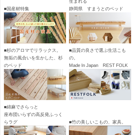
生まれる
■国産材特集
静岡県 すまうとのベッド
■杉のアロマでリラックス。
■品質の良さで選ぶ生活こも
無垢の風合いを生かした、杉
の。
のベッド
Made In Japan REST FOLK
■綿麻でさらっと
座布団いらずの高反発ふっく
らラグ
■竹の美しいこもの、家具。