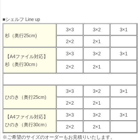
■シェルフ Line up
3×3
3×2
3×1
杉（奥行25cm)
2×2
2×1
3×3
3×2
3×1
【A4ファイル対応】
杉（奥行30cm）
2×2
2×1
3×3
3×2
3×1
ひのき（奥行25cm)
2×2
2×1
3×3
3×2
3×1
【A4ファイル対応】
ひのき（奥行30cm）
2×2
2×1
※ご希望のサイズのオーダーもお見積りいたします。