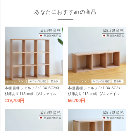
あなたにおすすめの商品
本棚 書棚 シェルフ 3×3 BX-SG3x3
本棚 書棚 シェルフ 3×1 BX-SG3x1
杉節あり 113cm幅 【A4ファイル対
杉節あり 113cm幅 【A4ファイル対
応】 ボックスシェルフ 無垢材 無塗
応】 ボックスシェルフ 無垢材 無塗
119,700
56,700
装 sny work's 完成品 スギ シンプル
装 sny work's 完成品 スギ シンプル
ナチュラル 天然木 木製 純国産材 日
ナチュラル 天然木 木製 純国産材 日
本製 シャイニーワークス【受注】
本製 シャイニーワークス【受注】