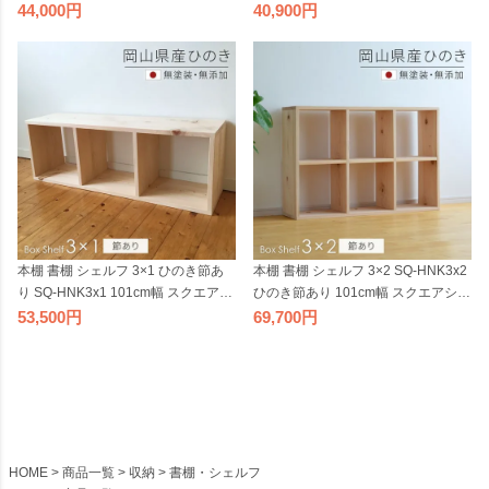
cm幅 ボックスシェルフ sny work's
cm幅 無垢材 sny work's 完成品 無塗
44,000
40,900
完成品 天然素材 無垢材 無塗装 木製
装 オープンシェルフ 天然素材 木製
日本製 シャイニーワークス【受注】
国産材 日本製 シャイニーワークス
2506SS
【受注】 2506SS
本棚 書棚 シェルフ 3×1 ひのき節あ
本棚 書棚 シェルフ 3×2 SQ-HNK3x2
り SQ-HNK3x1 101cm幅 スクエアシ
ひのき節あり 101cm幅 スクエアシェ
ェルフ 無垢材 sny work's 無塗装 オー
ルフ sny work's 無塗装 無垢材 純国産
53,500
69,700
プンシェルフ 完成品 天然素材 ナチ
材 完成品 天然素材 シンプル ナチュ
ュラル 木製 日本製 シャイニーワー
ラル 無着色 天然木 木製 檜 桧 日本製
クス【受注】 2506SS
シャイニーワークス【受注】
HOME
商品一覧
収納
書棚・シェルフ