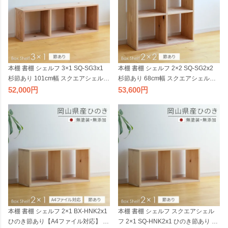
本棚 書棚 シェルフ 3×1 SQ-SG3x1
本棚 書棚 シェルフ 2×2 SQ-SG2x2
杉節あり 101cm幅 スクエアシェルフ
杉節あり 68cm幅 スクエアシェルフ
無垢材 無塗装 sny work's 完成品 スギ
無垢材 無塗装 sny work's 完成品 スギ
52,000
53,600
シンプル ナチュラル 天然木 木製 純
シンプル ナチュラル 天然木 木製 純
国産材 日本製 シャイニーワークス
国産材 日本製 シャイニーワークス
【受注】
【受注】
本棚 書棚 シェルフ 2×1 BX-HNK2x1
本棚 書棚 シェルフ スクエアシェル
ひのき節あり【A4ファイル対応】 76
フ 2×1 SQ-HNK2x1 ひのき節あり 68