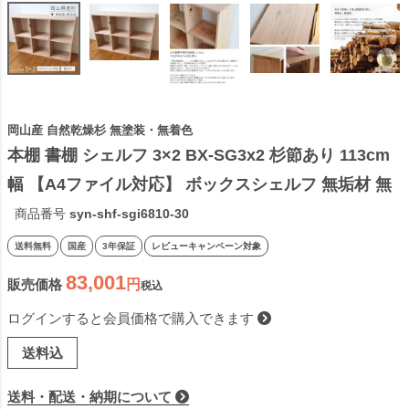
岡山産 自然乾燥杉 無塗装・無着色
本棚 書棚 シェルフ 3×2 BX-SG3x2 杉節あり 113cm
幅 【A4ファイル対応】 ボックスシェルフ 無垢材 無
塗装 sny work's 完成品 スギ シンプル ナチュラル 天
商品番号
syn-shf-sgi6810-30
然木 木製 純国産材 日本製 シャイニーワークス【受
送料無料
国産
3年保証
レビューキャンペーン対象
注】
83,001
販売価格
税込
ログインすると会員価格で購入できます
送料込
送料・配送・納期について