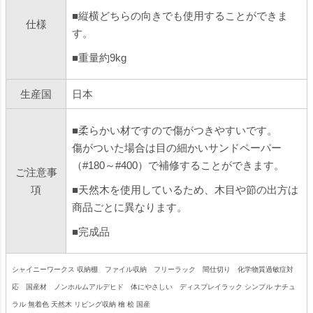
■縦横どちらの向きでも使用することができま
仕様
す。
■重量約9kg
生産国
日本
■柔らかい材ですので傷がつきやすいです。
傷がついた場合は目の細かいサンドペーパー
（#180～#400）で補修することができます。
ご注意事
項
■天然木を使用しているため、木目や節の出方は
商品ごとに異なります。
■完成品
シャイニーワークス 収納棚 ファイル収納 フリーラック 間仕切り 化学物質過敏症対
応 国産材 ノンホルムアルデヒド 体にやさしい ディスプレイラック シンプル ナチュ
ラル 無着色 天然木 リビング収納 檜 桧 国産