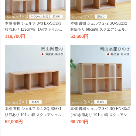
本棚 書棚 シェルフ 3×3 BX-SG3x3
本棚 書棚 シェルフ 2×2 SQ-SG2x2
杉節あり 113cm幅 【A4ファイル対
杉節あり 68cm幅 スクエアシェルフ
応】 ボックスシェルフ 無垢材 無塗
無垢材 無塗装 sny work's 完成品 スギ
119,700
53,600
装 sny work's 完成品 スギ シンプル
シンプル ナチュラル 天然木 木製 純
ナチュラル 天然木 木製 純国産材 日
国産材 日本製 シャイニーワークス
本製 シャイニーワークス【受注】
【受注】
本棚 書棚 シェルフ 3×1 SQ-SG3x1
本棚 書棚 シェルフ 3×2 SQ-HNK3x2
杉節あり 101cm幅 スクエアシェルフ
ひのき節あり 101cm幅 スクエアシェ
無垢材 無塗装 sny work's 完成品 スギ
ルフ sny work's 無塗装 無垢材 純国産
52,000
69,700
シンプル ナチュラル 天然木 木製 純
材 完成品 天然素材 シンプル ナチュ
国産材 日本製 シャイニーワークス
ラル 無着色 天然木 木製 檜 桧 日本製