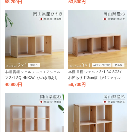
ボックスシェルフ 113cm幅 sny wor
ェルフ 無垢材 sny work's 無塗装 オー
58,200
53,500
k's 完成品 天然素材 ナチュラル 無着
プンシェルフ 完成品 天然素材 ナチ
色 オープンシェルフ 木製 日本製
ュラル 木製 日本製 シャイニーワー
【受注】 2506SS
クス【受注】 2506SS
本棚 書棚 シェルフ スクエアシェル
本棚 書棚 シェルフ 3×1 BX-SG3x1
フ 2×1 SQ-HNK2x1 ひのき節あり 68
杉節あり 113cm幅 【A4ファイル対
cm幅 無垢材 sny work's 完成品 無塗
応】 ボックスシェルフ 無垢材 無塗
40,900
56,700
装 オープンシェルフ 天然素材 木製
装 sny work's 完成品 スギ シンプル
国産材 日本製 シャイニーワークス
ナチュラル 天然木 木製 純国産材 日
【受注】 2506SS
本製 シャイニーワークス【受注】