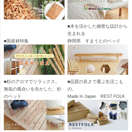
■木を活かした緻密な設計から
生まれる
■国産材特集
静岡県 すまうとのベッド
■杉のアロマでリラックス。
■品質の良さで選ぶ生活こも
無垢の風合いを生かした、杉
の。
のベッド
Made In Japan REST FOLK