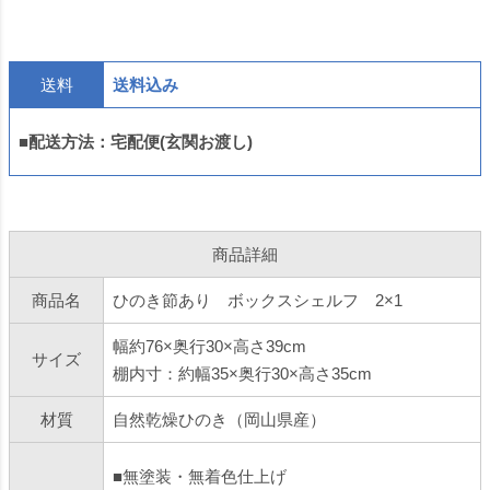
送料
送料込み
■配送方法：宅配便(玄関お渡し)
商品詳細
商品名
ひのき節あり ボックスシェルフ 2×1
幅約76×奥行30×高さ39cm
サイズ
棚内寸：約幅35×奥行30×高さ35cm
材質
自然乾燥ひのき（岡山県産）
■無塗装・無着色仕上げ