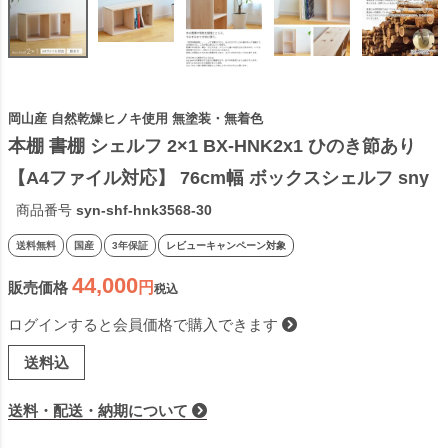
岡山産 自然乾燥ヒノキ使用 無塗装・無着色
本棚 書棚 シェルフ 2×1 BX-HNK2x1 ひのき節あり
【A4ファイル対応】 76cm幅 ボックスシェルフ sny 
work's 完成品 天然素材 無垢材 無塗装 木製 日本製 
商品番号
syn-shf-hnk3568-30
シャイニーワークス【受注】 2506SS
送料無料
国産
3年保証
レビューキャンペーン対象
44,000
販売価格
税込
ログインすると会員価格で購入できます
送料込
送料・配送・納期について