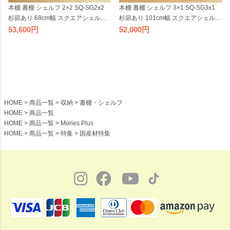
本棚 書棚 シェルフ 2×2 SQ-SG2x2
本棚 書棚 シェルフ 3×1 SQ-SG3x1
杉節あり 68cm幅 スクエアシェルフ
杉節あり 101cm幅 スクエアシェルフ
無垢材 無塗装 sny work's 完成品 スギ
無垢材 無塗装 sny work's 完成品 スギ
53,600
52,000
シンプル ナチュラル 天然木 木製 純
シンプル ナチュラル 天然木 木製 純
国産材 日本製 シャイニーワークス
国産材 日本製 シャイニーワークス
【受注】
【受注】
HOME
商品一覧
収納
書棚・シェルフ
HOME
商品一覧
HOME
商品一覧
Mories Plus
HOME
商品一覧
特集
国産材特集