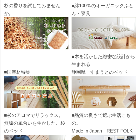
杉の香りを試してみません
■綿100％のオーガニックふと
か。
ん・寝具
■木を活かした緻密な設計から
生まれる
■国産材特集
静岡県 すまうとのベッド
■杉のアロマでリラックス。
■品質の良さで選ぶ生活こも
無垢の風合いを生かした、杉
の。
のベッド
Made In Japan REST FOLK