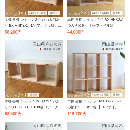
本棚 書棚 シェルフ 3×1 ひのき節あ
本棚 書棚 シェルフ 2×1 BX-HNK2x1
り BX-HNK3x1 【A4ファイル対応】
ひのき節あり【A4ファイル対応】 76
ボックスシェルフ 113cm幅 sny wor
cm幅 ボックスシェルフ sny work's
58,200
44,000
k's 完成品 天然素材 ナチュラル 無着
完成品 天然素材 無垢材 無塗装 木製
色 オープンシェルフ 木製 日本製
日本製 シャイニーワークス【受注】
【受注】 2506SS
2506SS
本棚 書棚 シェルフ 3×1 ひのき節あ
本棚 書棚 シェルフ 3×3 BX-SG3x3
り SQ-HNK3x1 101cm幅 スクエアシ
杉節あり 113cm幅 【A4ファイル対
ェルフ 無垢材 sny work's 無塗装 オー
応】 ボックスシェルフ 無垢材 無塗
53,500
119,700
プンシェルフ 完成品 天然素材 ナチ
装 sny work's 完成品 スギ シンプル
ュラル 木製 日本製 シャイニーワー
ナチュラル 天然木 木製 純国産材 日