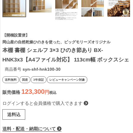
【開梱設置便】
岡山産の自然乾燥ひのきを使った、ビッグモリーズオリジナル
本棚 書棚 シェルフ 3×3 ひのき節あり BX-
HNK3x3【A4ファイル対応】 113cm幅 ボックスシェ
ルフ sny work's 完成品 天然素材 ナチュラル 無着色 
商品番号
syn-shf-hnk100-30
無垢材 オープンシェルフ 木製 日本製【受注】 
送料無料
国産
3年保証
レビューキャンペーン対象
2506SS
123,300
販売価格
税込
ログインすると会員価格で購入できます
送料込
送料・配送・納期について