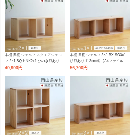
クス【受注】 2506SS
本製 シャイニーワークス【受注】
本棚 書棚 シェルフ スクエアシェル
本棚 書棚 シェルフ 3×1 BX-SG3x1
フ 2×1 SQ-HNK2x1 ひのき節あり 68
杉節あり 113cm幅 【A4ファイル対
cm幅 無垢材 sny work's 完成品 無塗
応】 ボックスシェルフ 無垢材 無塗
40,900
56,700
装 オープンシェルフ 天然素材 木製
装 sny work's 完成品 スギ シンプル
国産材 日本製 シャイニーワークス
ナチュラル 天然木 木製 純国産材 日
【受注】 2506SS
本製 シャイニーワークス【受注】