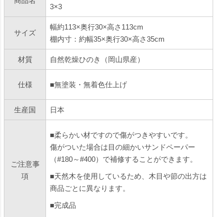
商品名
3×3
幅約113×奥行30×高さ113cm
サイズ
棚内寸：約幅35×奥行30×高さ35cm
材質
自然乾燥ひのき（岡山県産）
仕様
■無塗装・無着色仕上げ
生産国
日本
■柔らかい材ですので傷がつきやすいです。
傷がついた場合は目の細かいサンドペーパー
（#180～#400）で補修することができます。
ご注意事
項
■天然木を使用しているため、木目や節の出方は
商品ごとに異なります。
■完成品