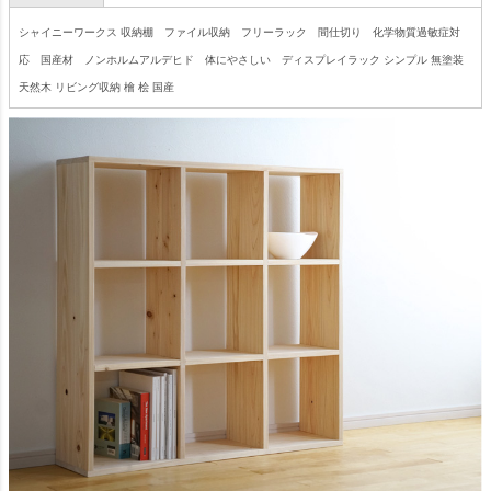
シャイニーワークス 収納棚 ファイル収納 フリーラック 間仕切り 化学物質過敏症対
応 国産材 ノンホルムアルデヒド 体にやさしい ディスプレイラック シンプル 無塗装
天然木 リビング収納 檜 桧 国産