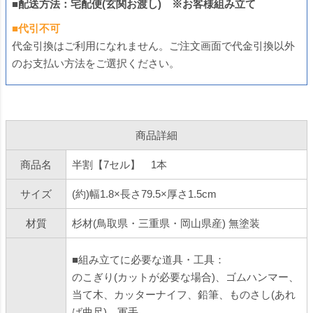
■配送方法：宅配便(玄関お渡し) ※お客様組み立て
■代引不可
代金引換はご利用になれません。ご注文画面で代金引換以外
のお支払い方法をご選択ください。
商品詳細
商品名
半割【7セル】 1本
サイズ
(約)幅1.8×長さ79.5×厚さ1.5cm
材質
杉材(鳥取県・三重県・岡山県産) 無塗装
■組み立てに必要な道具・工具：
のこぎり(カットが必要な場合)、ゴムハンマー、
当て木、カッターナイフ、鉛筆、ものさし(あれ
ば曲尺)、軍手