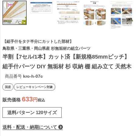
【組手什をタテ半分にカットした部材】
鳥取県・三重県・岡山県産 杉無垢材の組立パーツ
半割【7セル/1本】カット済【新規格85mmピッチ】
組手什パーツ DIY 無垢材 杉 収納 棚 組み立て 天然木 
本棚 工作 夏休み 間伐材 ラック シェルフ 日本製 くで
商品番号
kro-h-07c
じゅう 2306SS
国産
レビューキャンペーン対象
633
販売価格
税込
送料パターン
120サイズ
送料・配送・納期について