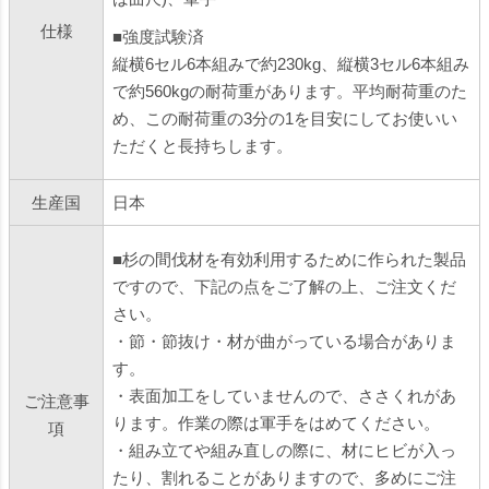
仕様
■強度試験済
縦横6セル6本組みで約230kg、縦横3セル6本組み
で約560kgの耐荷重があります。平均耐荷重のた
め、この耐荷重の3分の1を目安にしてお使いい
ただくと長持ちします。
生産国
日本
■杉の間伐材を有効利用するために作られた製品
ですので、下記の点をご了解の上、ご注文くだ
さい。
・節・節抜け・材が曲がっている場合がありま
す。
・表面加工をしていませんので、ささくれがあ
ご注意事
ります。作業の際は軍手をはめてください。
項
・組み立てや組み直しの際に、材にヒビが入っ
たり、割れることがありますので、多めにご注