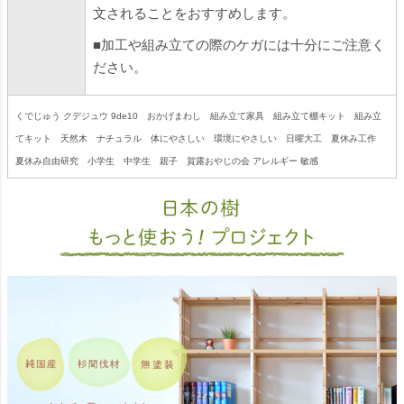
文されることをおすすめします。
■加工や組み立ての際のケガには十分にご注意く
ださい。
くでじゅう クデジュウ 9de10 おかげまわし 組み立て家具 組み立て棚キット 組み立
てキット 天然木 ナチュラル 体にやさしい 環境にやさしい 日曜大工 夏休み工作
夏休み自由研究 小学生 中学生 親子 賀露おやじの会 アレルギー 敏感