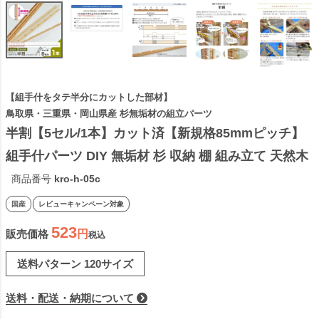
【組手什をタテ半分にカットした部材】
鳥取県・三重県・岡山県産 杉無垢材の組立パーツ
半割【5セル/1本】カット済【新規格85mmピッチ】
組手什パーツ DIY 無垢材 杉 収納 棚 組み立て 天然木 
本棚 工作 夏休み 間伐材 ラック シェルフ 日本製 くで
商品番号
kro-h-05c
じゅう 2306SS
国産
レビューキャンペーン対象
523
販売価格
税込
送料パターン
120サイズ
送料・配送・納期について