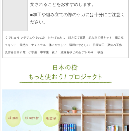
文されることをおすすめします。
■加工や組み立ての際のケガには十分にご注意く
ださい。
くでじゅう クデジュウ 9de10 おかげまわし 組み立て家具 組み立て棚キット 組み立
てキット 天然木 ナチュラル 体にやさしい 環境にやさしい 日曜大工 夏休み工作
夏休み自由研究 小学生 中学生 親子 賀露おやじの会 アレルギー 敏感