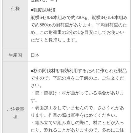
仕様
■強度試験済
縦横6セル6本組みで約230kg、縦横3セル6本組み
で約560kgの耐荷重があります。平均耐荷重のた
め、この耐荷重の3分の1を目安にしてお使いい
ただくと長持ちします。
生産国
日本
■杉の間伐材を有効利用するために作られた製品
ですので、下記の点をご了解の上、ご注文くだ
さい。
・節・節抜け・材が曲がっている場合がありま
す。
・表面加工をしていませんので、ささくれがあ
ご注意事
ります。作業の際は軍手をはめてください。
項
・組み立てや組み直しの際に、材にヒビが入っ
たり、割れることがありますので、多めにご注