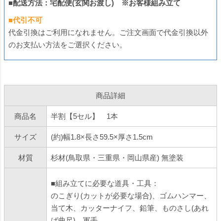
■配送方法：宅配便(玄関お渡し) ※お客様組み立て
■代引不可
代金引換はご利用になれません。ご注文画面で代金引換以外
のお支払い方法をご選択ください。
商品詳細
商品名
半割【5セル】 1本
サイズ
(約)幅1.8×長さ59.5×厚さ1.5cm
材質
杉材(鳥取県・三重県・岡山県産) 無塗装
■組み立てに必要な道具・工具：
のこぎり(カットが必要な場合)、ゴムハンマー、
当て木、カッターナイフ、鉛筆、ものさし(あれ
ば曲尺)、軍手