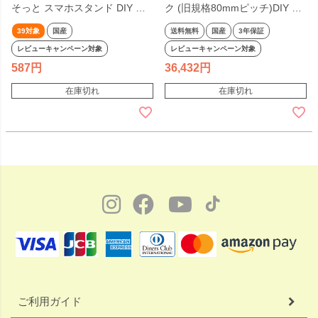
そっと スマホスタンド DIY 無
ク (旧規格80mmピッチ)DIY 無
垢材 杉 国産材 天然木 組み立て
垢材 杉 収納 本棚 棚 天然木 子
39対象
国産
送料無料
国産
3年保証
工作 日本製 子供 親子で カード
供 ハンガー ラック 組み立て 工
レビューキャンペーン対象
レビューキャンペーン対象
スタンド 写真立て くでじゅう
作 夏休み 日本製 国産 くでじゅ
587
36,432
ミニキット 日本製
う 2306SS
在庫切れ
在庫切れ
2312SS10【39】
ご利用ガイド