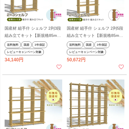
国産材 組手什 シェルフ 2列3段
国産材 組手什 シェルフ 2列5段
組み立てキット【新規格85mm
組み立てキット【新規格85mm
ピッチ】幅90cm DIY 無垢材 杉
ピッチ】幅90cm DIY 無垢材 杉
送料無料
国産
3年保証
送料無料
国産
3年保証
本棚 シェルフ ラック 収納 棚
本棚 シェルフ ラック 収納 棚
レビューキャンペーン対象
レビューキャンペーン対象
天然木 組み立て 工作 夏休み 日
天然木 組み立て 工作 夏休み 親
34,140
50,672
本製 親子で くでじゅう セット
子で くでじゅう セット
2306SS
2306SS