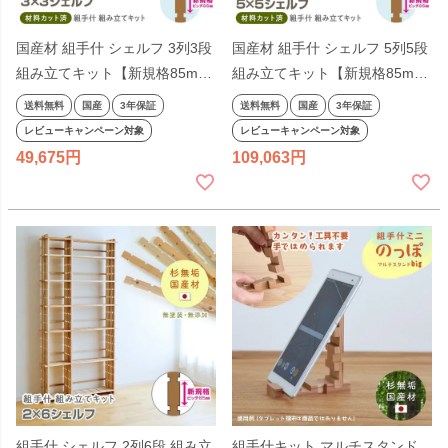
国産材 組手什 シェルフ 3列3段
国産材 組手什 シェルフ 5列5段
組み立てキット【新規格85mm
組み立てキット【新規格85mm
ピッチ】幅130cm DIY 無垢材
ピッチ】幅200cm DIY 無垢材
送料無料
国産
3年保証
送料無料
国産
3年保証
杉 本棚 シェルフ ラック 収納
杉 本棚 シェルフ ラック 収納
レビューキャンペーン対象
レビューキャンペーン対象
棚 天然木 子供 組み立て 工作
棚 天然木 組み立て 工作 夏休み
49,675
109,063
夏休み 親子で くでじゅう
親子で くでじゅう セット
2306SS
2306SS
組手什 シェルフ 2列6段 組み立
組手什キット マルチスタンド