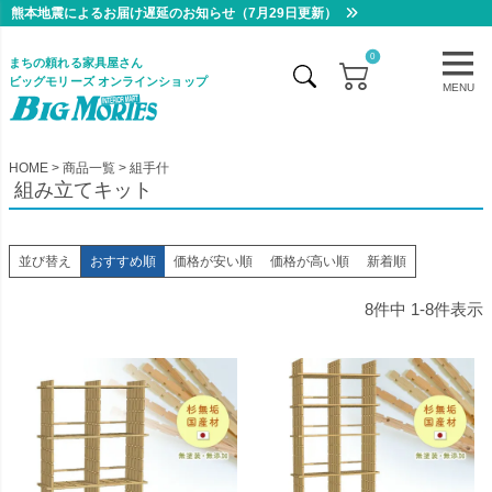
熊本地震によるお届け遅延のお知らせ（7月29日更新）
0
まちの頼れる家具屋さん
ビッグモリーズ オンラインショップ
MENU
HOME
商品一覧
組手什
組み立てキット
並び替え
おすすめ順
価格が安い順
価格が高い順
新着順
8
件中
1
-
8
件表示