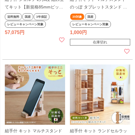
てキット【新規格85mmピッ
のっぽ タブレットスタンド ス
チ】幅100cm DIY 無垢材 杉 本
マホスタンド DIY 無垢材 杉 国
送料無料
国産
3年保証
39対象
国産
棚 ブックシェルフ ラック 収納
産材 天然木 組み立て 工作 日本
レビューキャンペーン対象
レビューキャンペーン対象
棚 天然木 子供 組み立て 工作
製 子供 親子で カードスタンド
57,075
1,000
夏休み 日本製 親子で くでじゅ
本立て くでじゅう ミニキット
在庫切れ
う 2306SS
日本製 2312SS10【39】
組手什 キット マルチスタンド
組手什 キット ランドセルラッ