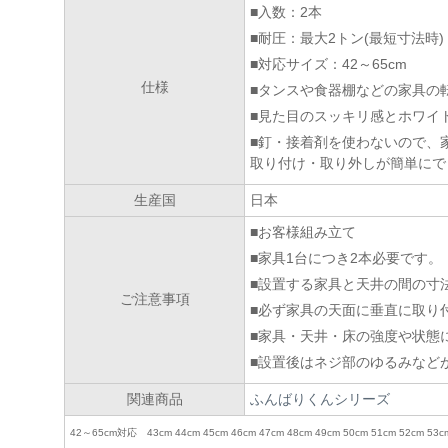
■入数：2本
■耐圧：最大2トン(最短寸法時)
■対応サイズ：42～65cm
仕様
■タンスや食器棚などの家具の
■見た目のスッキリ感とホワイ
■釘・接着剤を使わないので、
取り付け・取り外しが簡単にで
生産国
日本
■お客様組み立て
■家具1台につき2本必要です。
■設置する家具と天井の間の寸
ご注意事項
■必ず家具の天面に垂直に取り
■家具・天井・床の強度や状態
■設置後はネジ部のゆるみなど
関連商品
ふんばりくんシリーズ
42～65cm対応 43cm 44cm 45cm 46cm 47cm 48cm 49cm 50cm 51cm 52cm 