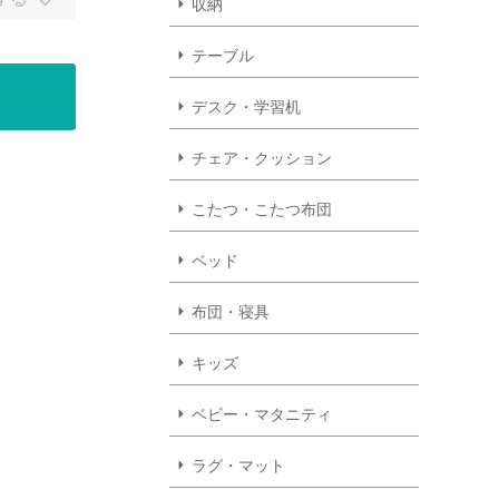
収納
テーブル
デスク・学習机
チェア・クッション
こたつ・こたつ布団
ベッド
布団・寝具
キッズ
ベビー・マタニティ
ラグ・マット