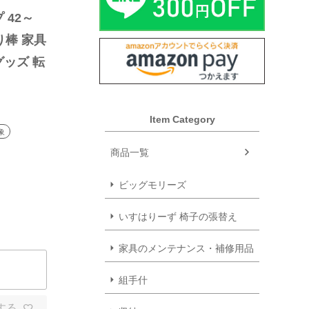
 42～
棒 家具 
グッズ 転
伸縮式 
Item Category
象
商品一覧
ビッグモリーズ
いすはりーず 椅子の張替え
家具のメンテナンス・補修用品
組手什
する