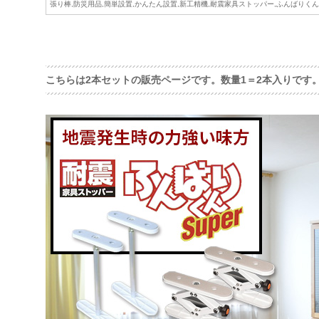
張り棒,防災用品,簡単設置,かんたん設置,新工精機,耐震家具ストッパー,ふんばりくん
こちらは2本セットの販売ページです。数量1＝2本入りです