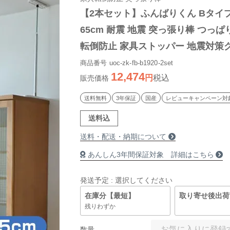
【2本セット】ふんばりくん Bタイプ
65cm 耐震 地震 突っ張り棒 つっぱり
転倒防止 家具ストッパー 地震対策
倒防止金具 簡単 防災グッズ ポール 
商品番号
uoc-zk-fb-b1920-2set
12,474
税込
国産 日本製
販売価格
送料無料
3年保証
国産
レビューキャンペーン対
送料込
送料・配送・納期について
あんしん3年間保証対象 詳細はこちら
発送予定
選択してください
在庫分【最短】
取り寄せ後出荷
残りわずか
お気に入りに登録