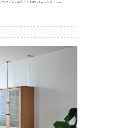
シリーズ,ふんばりくんSuper,ミニふんばりくん
。