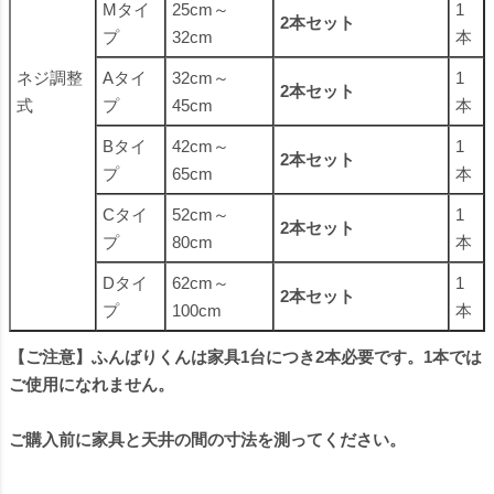
Mタイ
25cm～
1
2本セット
プ
32cm
本
ネジ調整
Aタイ
32cm～
1
2本セット
式
プ
45cm
本
Bタイ
42cm～
1
2本セット
プ
65cm
本
Cタイ
52cm～
1
2本セット
プ
80cm
本
Dタイ
62cm～
1
2本セット
プ
100cm
本
【ご注意】ふんばりくんは家具1台につき2本必要です。1本では
ご使用になれません。
ご購入前に家具と天井の間の寸法を測ってください。