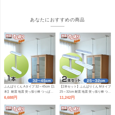
あなたにおすすめの商品
ふんばりくん Aタイプ 32～45cm【1
【2本セット】ふんばりくん Mタイプ
本】 耐震 地震 突っ張り棒 つっぱり
25～32cm 耐震 地震 突っ張り棒 つっ
棒 家具 転倒防止 家具ストッパー 地
ぱり棒 家具 転倒防止 家具ストッパ
6,688
11,242
震対策グッズ 転倒防止金具 簡単 防
ー 地震対策グッズ 転倒防止金具 簡
災グッズ ポール 伸縮式 国産 日本製
単 防災グッズ ポール 伸縮式 国産 日
本製