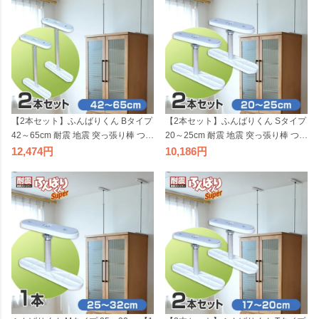
【2本セット】ふんばりくん Bタイプ
【2本セット】ふんばりくん Sタイプ
42～65cm 耐震 地震 突っ張り棒 つっ
20～25cm 耐震 地震 突っ張り棒 つっ
ぱり棒 家具 転倒防止 家具ストッパ
ぱり棒 家具 転倒防止 家具ストッパ
12,474
10,186
ー 地震対策グッズ 転倒防止金具 簡
ー 地震対策グッズ 転倒防止金具 簡
単 防災グッズ ポール 伸縮式 国産 日
単 防災グッズ ポール 伸縮式 国産 日
本製
本製