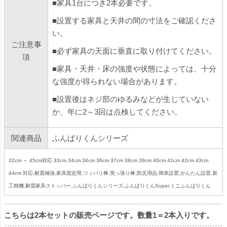
■家具1台につき2本必要です。
■設置する家具と天井の間の寸法をご確認くださ
い。
ご注意事
■必ず家具の天面に垂直に取り付けてください。
項
■家具・天井・床の強度や状態によっては、十分
な強度が得られない場合があります。
■設置後はネジ部のゆるみなどが生じていない
か、年に2～3回は点検してください。
関連商品
ふんばりくんシリーズ
32cm ～ 45cm対応 33cm 34cm 34cm 36cm 37cm 38cm 39cm 40cm 41cm 42cm 43cm
44cm 対応,耐震補強,家具固定用,ツッパリ棒,突っ張り棒,防災用品,簡単設置,かんたん設置,新
工精機,耐震家具ストッパー,ふんばりくんシリーズ,ふんばりくんSuper,ミニふんばりくん
こちらは2本セットの販売ページです。数量1＝2本入りです。