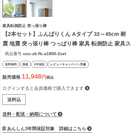
家具転倒防止 突っ張り棒
【2本セット】ふんばりくん Aタイプ 32～45cm 耐
震 地震 突っ張り棒 つっぱり棒 家具 転倒防止 家具ス
トッパー 地震対策グッズ 転倒防止金具 簡単 防災グ
商品番号
uoc-zk-fb-a1800-2set
ッズ ポール 伸縮式 国産 日本製
送料無料
国産
3年保証
レビューキャンペーン対象
11,946
販売価格
税込
ログインすると会員価格で購入できます
送料込
送料・配送・納期について
あんしん3年間保証対象 詳細はこちら