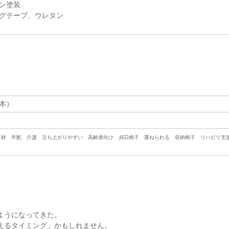
ン塗装
グテープ、ウレタン
本）
ド材 年配 介護 立ち上がりやすい 高齢者向け 貞苅椅子 重ねられる 収納椅子 リハビリ支
ようになってきた。
えるタイミング」かもしれません。