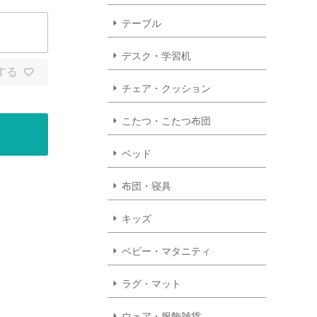
テーブル
デスク・学習机
する
チェア・クッション
こたつ・こたつ布団
ベッド
布団・寝具
キッズ
ベビー・マタニティ
ラグ・マット
ウェア・服飾雑貨