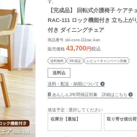
す。
【完成品】 回転式介護椅子 ケアチェ
RAC-111 ロック機能付き 立ち上が
付き ダイニングチェア
商品番号
ski-csre-111rac-kan
43,700
税込
販売価格
送料無料
3年保証
レビューキャンペーン対象
送料込
送料・配送・納期について
あんしん3年間保証対象 詳細はこちら
発送予定
選択してください
在庫分【最短】
取り寄せ後出荷