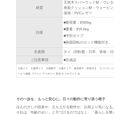
天然木ラバーウッド材・ウレタ
材質
座面クッション材：ウェービン
張地：PVCレザー
■耐荷重：約80kg
■重量：約9.6kg
仕様
■半肘タイプ
■座面回転のロック機能付き。
生産国
タイ（回転盤：日本、張地：日
ご注意事項
■完成品
介助イス 介護用イス 介護椅子 介護チェア 食堂椅子 肘掛付き ラバーウッ
ハビリ補助 ブラウン アイボリー 茶色 オフホワイト 白
その一歩を、もっと安心に。日々の動作に寄り添う椅子
ほんの少しの段差や、立ち上がる動作が、以前より気になる
それは「年齢のせい」と片づけるのではなく、「暮らしを整