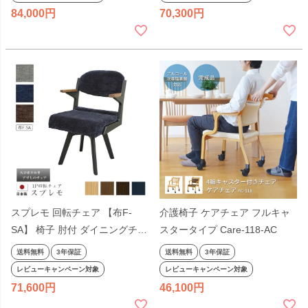
こたつ用 アサヒ 日本製 国産
日本製 国産
84,000
70,300
スプレモ 回転チェア 【布F-
介護椅子 ケアチェア フルキャ
SA】 椅子 肘付 ダイニングチェ
スタータイプ Care-118-AC
ア 食堂椅子 回転式 高暖卓用 ダ
送料無料
3年保証
送料無料
3年保証
イニングこたつ用 シンプル ア
レビューキャンペーン対象
レビューキャンペーン対象
サヒ 日本製 国産
71,600
46,100