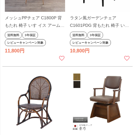
メッシュPPチェア C1800P 背
ラタン風ガーデンチェア
もたれ 椅子 いす イス アーム
C1601PDG 背もたれ 椅子 いす
肘付き ダイニング テラス ガー
イス パーソナル スタッキング
送料無料
3年保証
送料無料
3年保証
デン 庭 屋外 ホワイト ミントグ
おしゃれ ダイニング テラス 庭
レビューキャンペーン対象
レビューキャンペーン対象
リーン ウォームグレー ネイビ
屋外 黒 ブラック
11,800
10,800
ー