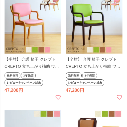
【半肘】 介護 椅子 クレプト
【全肘】 介護 椅子 クレプト
CREPTO 立ち上がり補助 ワイ
CREPTO 立ち上がり補助 ワイ
ド 完成品 木製 合皮 高齢者 ダ
ド 完成品 木製 合皮 高齢者 ダ
送料無料
3年保証
送料無料
3年保証
イニングチェア 食堂椅子 リビ
イニングチェア 食堂椅子 リビ
レビューキャンペーン対象
レビューキャンペーン対象
ング 居間 アームチェア 洗面所
ング 居間 アームチェア 洗面所
47,200
47,200
木製 椅子 敬老の日 クレス スタ
木製 椅子 敬老の日 クレス スタ
ッキング 重ねられる
ッキング 重ねられる