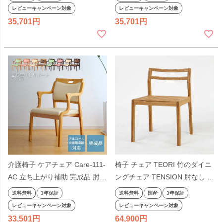
レビューキャンペーン対象
レビューキャンペーン対象
35,701
35,701
介護椅子 ケアチェア Care-111-
椅子 チェア TEORI 竹のダイニ
AC 立ち上がり補助 完成品 肘付
ングチェア TENSION 肘なし ア
き ダイニングチェア
ームレス シンプル 天然木 木目
送料無料
3年保証
送料無料
国産
3年保証
木製 ナチュラル テオリ 国産 日
レビューキャンペーン対象
レビューキャンペーン対象
本製
33,501
64,900