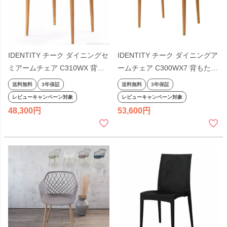
IDENTITY チーク ダイニングセ
IDENTITY チーク ダイニングア
ミアームチェア C310WX 背も
ームチェア C300WX7 背もたれ
たれ 椅子 いす イス 木製 ラタ
椅子 いす イス 木製 ラタン 肘
送料無料
3年保証
送料無料
3年保証
ン ダイニング ナチュラル
掛け 肘付き ナチュラル
レビューキャンペーン対象
レビューキャンペーン対象
48,300
53,600