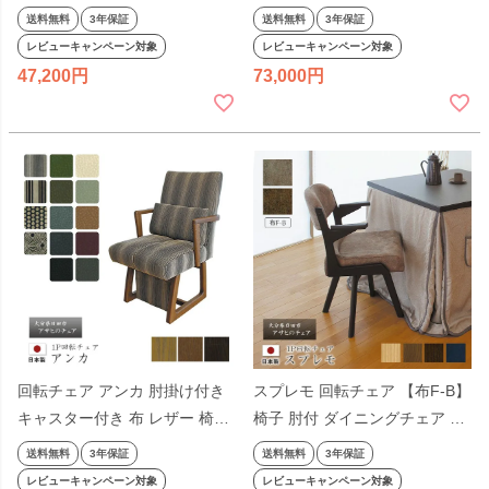
ダイニングチェア 食堂椅子 回
転式 高暖卓用 ダイニングこた
送料無料
3年保証
送料無料
3年保証
転式 高暖卓用 ダイニングこた
つ用 シンプル アサヒ 日本製 国
レビューキャンペーン対象
レビューキャンペーン対象
つ用 シンプル アサヒ
産
47,200
73,000
回転チェア アンカ 肘掛け付き
スプレモ 回転チェア 【布F-B】
キャスター付き 布 レザー 椅子
椅子 肘付 ダイニングチェア 食
肘付 ダイニングチェア 食堂椅
堂椅子 回転式 高暖卓用 ダイニ
送料無料
3年保証
送料無料
3年保証
子 回転式 高暖卓用 ダイニング
ングこたつ用 シンプル アサヒ
レビューキャンペーン対象
レビューキャンペーン対象