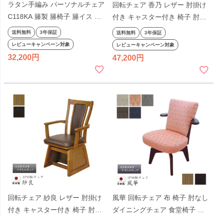
ラタン手編み パーソナルチェア
回転チェア 香乃 レザー 肘掛け
C118KA 籐製 籐椅子 籐イス 背
付き キャスター付き 椅子 肘付
もたれ 椅子 いす イス アーム
ダイニングチェア 食堂椅子 回
送料無料
3年保証
送料無料
3年保証
一人掛け 1人掛け 旅館 ホテル
転式 高暖卓用 ダイニングこた
レビューキャンペーン対象
レビューキャンペーン対象
リビング 縁側 アジアン 和風
つ用 シンプル アサヒ
32,200
47,200
回転チェア 紗良 レザー 肘掛け
風華 回転チェア 布 椅子 肘なし
付き キャスター付き 椅子 肘付
ダイニングチェア 食堂椅子 回