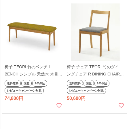
椅子 TEORI 竹のベンチ I
椅子 チェア TEORI 竹のダイニ
BENCH シンプル 天然木 木目
ングチェア R DINING CHAIR
木製 ナチュラル テオリ 国産 日
チェア 肘なし アームレス シン
送料無料
国産
3年保証
送料無料
国産
3年保証
本製
プル 布 レザー 天然木 木目 木
レビューキャンペーン対象
レビューキャンペーン対象
製 ナチュラル テオリ 国産 日本
74,800
50,600
製