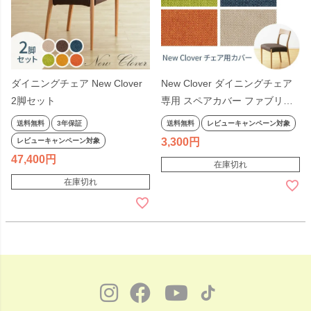
ダイニングチェア New Clover
New Clover ダイニングチェア
2脚セット
専用 スペアカバー ファブリッ
ク ブラウン ベージュ グリーン
送料無料
3年保証
送料無料
レビューキャンペーン対象
オレンジ ブルー チェア本体は
3,300
レビューキャンペーン対象
別売
47,400
在庫切れ
在庫切れ