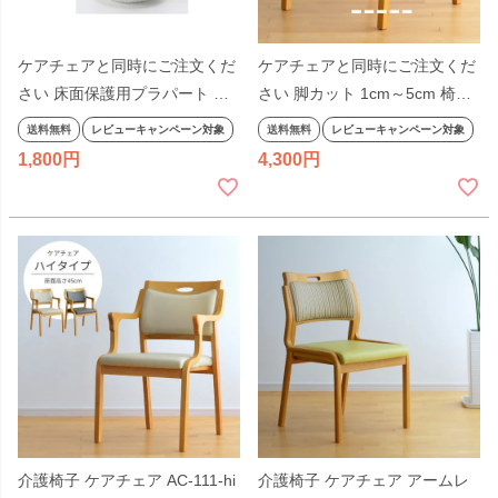
ケアチェアと同時にご注文くだ
ケアチェアと同時にご注文くだ
さい 床面保護用プラパート フ
さい 脚カット 1cm～5cm 椅子
ェルトタイプ 椅子加工 介護チ
加工 介護チェア 立ち上がり補
送料無料
レビューキャンペーン対象
送料無料
レビューキャンペーン対象
ェア 立ち上がり補助 高さ調節
助 高さ調節 高さ調整
1,800
4,300
高さ調整
介護椅子 ケアチェア AC-111-hi
介護椅子 ケアチェア アームレ