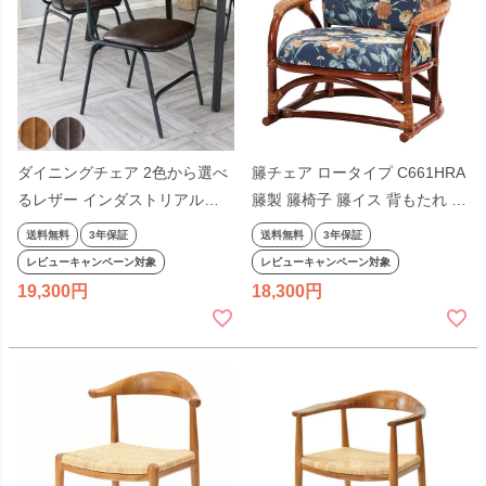
ダイニングチェア 2色から選べ
籐チェア ロータイプ C661HRA
るレザー インダストリアル
籐製 籐椅子 籐イス 背もたれ 椅
RLC320 背もたれ 椅子 いす イ
子 いす イス 肘付き パーソナル
送料無料
3年保証
送料無料
3年保証
ス 合皮 アンティーク おしゃれ
1人掛け 旅館 ホテル リビング
レビューキャンペーン対象
レビューキャンペーン対象
ブラウン ダークブラウン
和室 縁側 和風 コンパクト
19,300
18,300