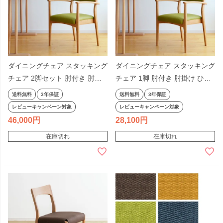
ダイニングチェア スタッキング
ダイニングチェア スタッキング
チェア 2脚セット 肘付き 肘掛
チェア 1脚 肘付き 肘掛け ひじ
け付き ひじ付き アームチェア
付き アームチェア 木製 天然木
送料無料
3年保証
送料無料
3年保証
木製 天然木 省スペース 合皮 レ
省スペース 合皮 レザー アイボ
レビューキャンペーン対象
レビューキャンペーン対象
ザー アイボリー グリーン グレ
リー グリーン グレー オレンジ
46,000
28,100
ー オレンジ ナチュラル ブラウ
ナチュラル ブラウン 丈夫 シン
在庫切れ
在庫切れ
ン 丈夫 シンプル 食卓椅子 高齢
プル 食卓椅子 高齢者
者