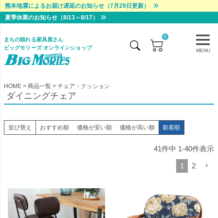
熊本地震によるお届け遅延のお知らせ（7月29日更新）
夏季休業のお知らせ（8/13～8/17）
0
まちの頼れる家具屋さん
ビッグモリーズ オンラインショップ
MENU
HOME
商品一覧
チェア・クッション
ダイニングチェア
並び替え
おすすめ順
価格が安い順
価格が高い順
新着順
41
件中
1
-
40
件表示
1
2