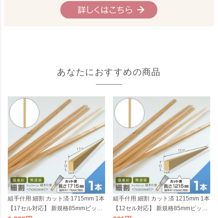
あなたにおすすめの商品
組手什用 細割 カット済 1715mm 1本
組手什用 細割 カット済 1215mm 1本
【17セル対応】 新規格85mmピッチ
【12セル対応】 新規格85mmピッチ