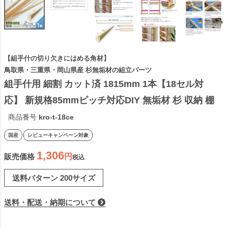
【組手什の切り欠きにはめる角材】
鳥取県・三重県・岡山県産 杉無垢材の組立パーツ
組手什用 細割 カット済 1815mm 1本【18セル対
応】 新規格85mmピッチ対応DIY 無垢材 杉 収納 棚 
組み立て 天然木 本棚 工作 間伐材 角材 木材 材料 く
商品番号
kro-t-18ce
でじゅう 2306SS
国産
レビューキャンペーン対象
1,306
販売価格
税込
送料パターン
200サイズ
送料・配送・納期について