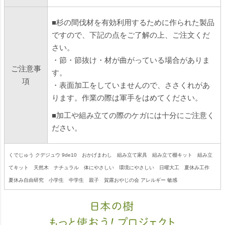
■杉の間伐材を有効利用するために作られた製品
ですので、下記の点をご了解の上、ご注文くだ
さい。
・節・節抜け・材が曲がっている場合がありま
ご注意事
す。
項
・表面加工をしていませんので、ささくれがあ
ります。作業の際は軍手をはめてください。
■加工や組み立ての際のケガには十分にご注意く
ださい。
くでじゅう クデジュウ 9de10 おかげまわし 組み立て家具 組み立て棚キット 組み立
てキット 天然木 ナチュラル 体にやさしい 環境にやさしい 日曜大工 夏休み工作
夏休み自由研究 小学生 中学生 親子 賀露おやじの会 アレルギー 敏感