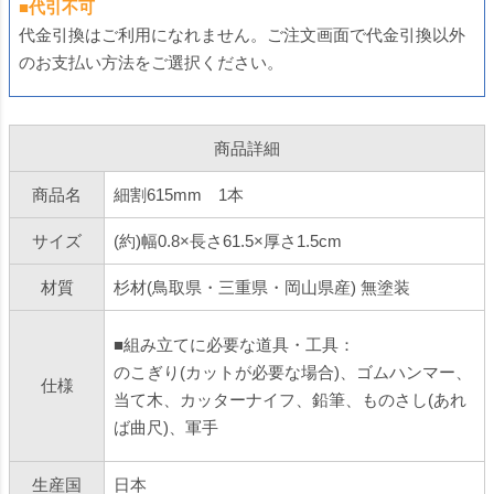
■代引不可
代金引換はご利用になれません。ご注文画面で代金引換以外
のお支払い方法をご選択ください。
商品詳細
商品名
細割615mm 1本
サイズ
(約)幅0.8×長さ61.5×厚さ1.5cm
材質
杉材(鳥取県・三重県・岡山県産) 無塗装
■組み立てに必要な道具・工具：
のこぎり(カットが必要な場合)、ゴムハンマー、
仕様
当て木、カッターナイフ、鉛筆、ものさし(あれ
ば曲尺)、軍手
生産国
日本