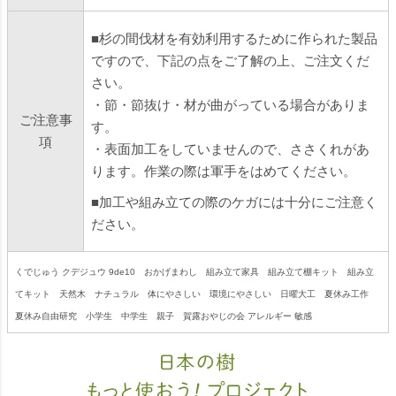
■杉の間伐材を有効利用するために作られた製品
ですので、下記の点をご了解の上、ご注文くだ
さい。
・節・節抜け・材が曲がっている場合がありま
ご注意事
す。
項
・表面加工をしていませんので、ささくれがあ
ります。作業の際は軍手をはめてください。
■加工や組み立ての際のケガには十分にご注意く
ださい。
くでじゅう クデジュウ 9de10 おかげまわし 組み立て家具 組み立て棚キット 組み立
てキット 天然木 ナチュラル 体にやさしい 環境にやさしい 日曜大工 夏休み工作
夏休み自由研究 小学生 中学生 親子 賀露おやじの会 アレルギー 敏感