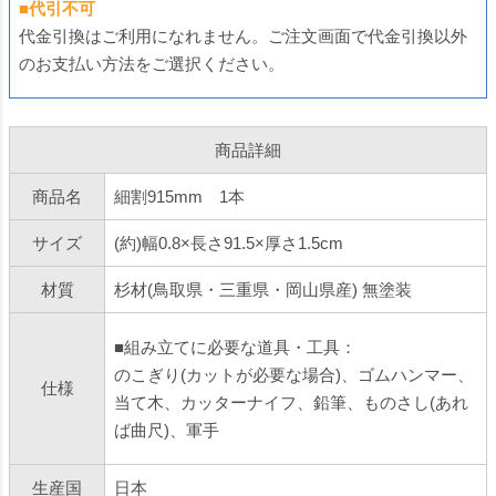
■代引不可
代金引換はご利用になれません。ご注文画面で代金引換以外
のお支払い方法をご選択ください。
商品詳細
商品名
細割915mm 1本
サイズ
(約)幅0.8×長さ91.5×厚さ1.5cm
材質
杉材(鳥取県・三重県・岡山県産) 無塗装
■組み立てに必要な道具・工具：
のこぎり(カットが必要な場合)、ゴムハンマー、
仕様
当て木、カッターナイフ、鉛筆、ものさし(あれ
ば曲尺)、軍手
生産国
日本