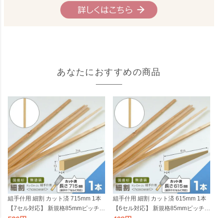
あなたにおすすめの商品
組手什用 細割 カット済 715mm 1本
組手什用 細割 カット済 615mm 1本
【7セル対応】 新規格85mmピッチ対
【6セル対応】 新規格85mmピッチ対