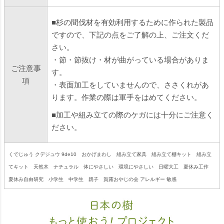
■杉の間伐材を有効利用するために作られた製品
ですので、下記の点をご了解の上、ご注文くだ
さい。
・節・節抜け・材が曲がっている場合がありま
ご注意事
す。
項
・表面加工をしていませんので、ささくれがあ
ります。作業の際は軍手をはめてください。
■加工や組み立ての際のケガには十分にご注意く
ださい。
くでじゅう クデジュウ 9de10 おかげまわし 組み立て家具 組み立て棚キット 組み立
てキット 天然木 ナチュラル 体にやさしい 環境にやさしい 日曜大工 夏休み工作
夏休み自由研究 小学生 中学生 親子 賀露おやじの会 アレルギー 敏感