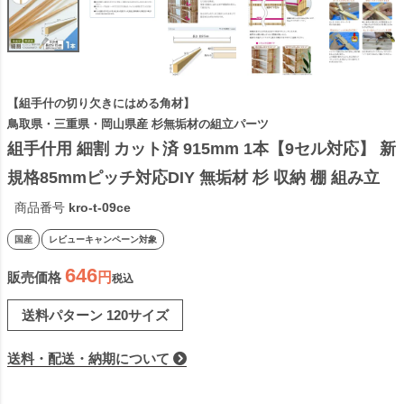
【組手什の切り欠きにはめる角材】
鳥取県・三重県・岡山県産 杉無垢材の組立パーツ
組手什用 細割 カット済 915mm 1本【9セル対応】 新
規格85mmピッチ対応DIY 無垢材 杉 収納 棚 組み立
て 天然木 本棚 工作 間伐材 角材 木材 材料 シェルフ 
商品番号
kro-t-09ce
くでじゅう 2306SS
国産
レビューキャンペーン対象
646
販売価格
税込
送料パターン
120サイズ
送料・配送・納期について