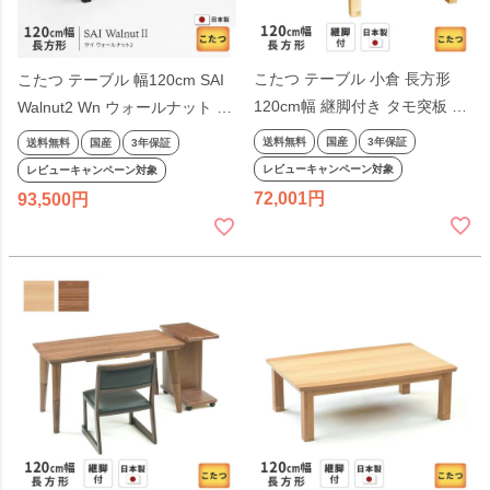
こたつ テーブル 小倉 長方形
こたつ テーブル 幅120cm SAI
120cm幅 継脚付き タモ突板 ブ
Walnut2 Wn ウォールナット 長
ラウン ナチュラル リビングテ
方形 おしゃれ 木製 天然木 ブラ
送料無料
国産
3年保証
送料無料
国産
3年保証
ーブル 洋風 和モダン シンプル
ウン 洋風 日美 国産 日本製
レビューキャンペーン対象
レビューキャンペーン対象
天然木 木製 日本製 国産 こたつ
72,001
93,500
テーブル