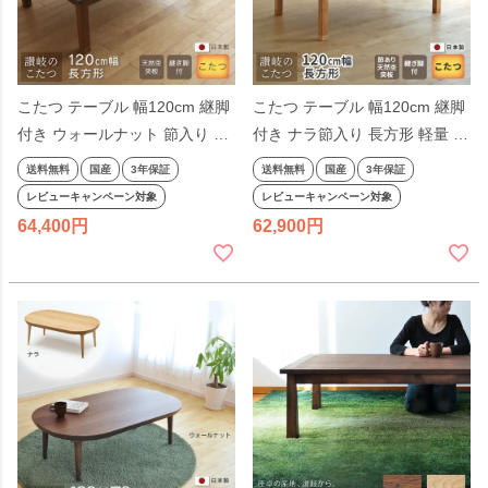
こたつ テーブル 幅120cm 継脚
こたつ テーブル 幅120cm 継脚
付き ウォールナット 節入り 長
付き ナラ節入り 長方形 軽量 シ
方形 軽量 シンプル 天然木 ダー
ンプル 天然木 ナチュラル 日本
送料無料
国産
3年保証
送料無料
国産
3年保証
クブラウン ナチュラル 日本製
製 国産 日本製
レビューキャンペーン対象
レビューキャンペーン対象
国産 日本製
64,400
62,900