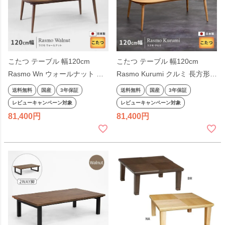
こたつ テーブル 幅120cm
こたつ テーブル 幅120cm
Rasmo Kurumi クルミ 長方形
Rasmo Wn ウォールナット 長
おしゃれ ナチュラル 木製 天然
方形 おしゃれ ブラウン 木製 天
送料無料
国産
3年保証
送料無料
国産
3年保証
木 楕円 だ円 変形 変型 洋風 日
然木 洋風 日美 国産 日本製
レビューキャンペーン対象
レビューキャンペーン対象
美 国産 日本製
81,400
81,400