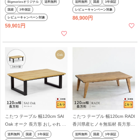
Bigmoriesオリジナル
送料無料
送料無料
国産
3年保証
木 ナチュラル カイ 日本製 国産
級感 洋風 日美 国産 日本製
国産
3年保証
レビューキャンペーン対象
86,900
レビューキャンペーン対象
59,901
こたつ テーブル 幅120cm SAI
こたつ テーブル 幅120cm RADI
Oak オーク 長方形 おしゃれ ナ
香川県産ヒノキ無垢材 長方形
チュラル 木製 天然木 洋風 日美
おしゃれ ナチュラル 木製 天然
送料無料
国産
3年保証
送料無料
国産
3年保証
国産 日本製
木 洋風 日美 国産 日本製