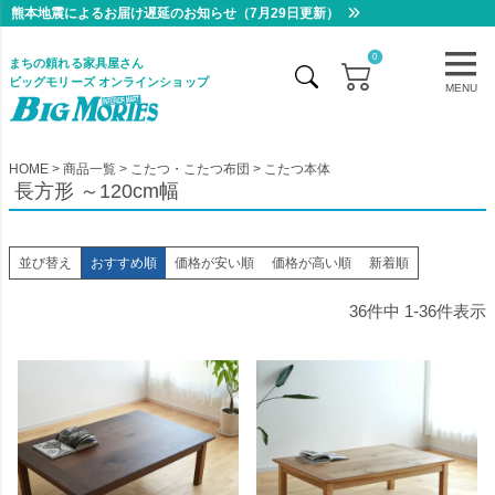
熊本地震によるお届け遅延のお知らせ（7月29日更新）
0
まちの頼れる家具屋さん
ビッグモリーズ オンラインショップ
MENU
HOME
商品一覧
こたつ・こたつ布団
こたつ本体
長方形 ～120cm幅
並び替え
おすすめ順
価格が安い順
価格が高い順
新着順
36
件中
1
-
36
件表示