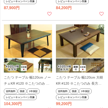
レビューキャンペーン対象
レビューキャンペーン対象
日本製
本製 国産 シック 和風 和室
87,900
84,200
こたつ テーブル 幅120cm ノー
こたつ テーブル 幅120cm 大樹
チェKR #120 ※こたつのみ 長
KR #120 ※こたつのみ 長方形
方形 ウォールナット 天然木 ダ
天然木 継脚 継ぎ脚付き 継ぎ足
送料無料
国産
3年保証
送料無料
国産
3年保証
ークブラウン 和風 洋風 和モダ
付き 和風 和モダン 長方形 タモ
レビューキャンペーン対象
レビューキャンペーン対象
ン アサヒ 日本製 国産 こたつテ
アサヒ 日本製 国産 こたつテー
104,300
99,200
ーブル 120×80
ブル 120×80