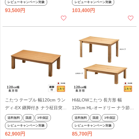
レビューキャンペーン対象
レビューキャンペーン対象
93,500
103,400
こたつ テーブル 幅120cm ラン
HI&LOWこたつ 長方形 幅
ディ-EX 継脚付き ナラ柾目突板
120cm HL-オードリー ナラ節入
軽量タイプ 長方形 シンプル 天
り突板 2WAY ダイニングテーブ
送料無料
国産
3年保証
送料無料
国産
3年保証
然木 ナチュラル 日本製 国産
ル ローテーブル 軽量タイプ 長
レビューキャンペーン対象
レビューキャンペーン対象
方形 シンプル 天然木 ナチュラ
62,900
85,700
ル 日本製 国産