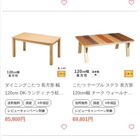
ダイニングこたつ 長方形 幅
こたつ テーブル ステラ 長方形
120cm DK-ランディ ナラ柾目
120cm幅 チーク ウォールナッ
突板 長方形 シンプル 天然木 ナ
ト カバ ブビンガ突板 ブラウン
送料無料
国産
3年保証
送料無料
国産
3年保証
チュラル 日本製 国産
リビングテーブル 洋風 和モダ
レビューキャンペーン対象
レビューキャンペーン対象
ン シンプル 天然木 木製 日本製
85,900
69,801
国産 こたつテーブル