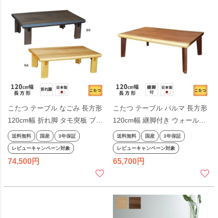
こたつ テーブル なごみ 長方形
こたつ テーブル パルマ 長方形
120cm幅 折れ脚 タモ突板 ブラ
120cm幅 継脚付き ウォールナ
ウン ナチュラル リビングテー
ット ブラウン リビングテーブ
送料無料
国産
3年保証
送料無料
国産
3年保証
ブル 洋風 和モダン シンプル 天
ル 洋風 和モダン シンプル 天然
レビューキャンペーン対象
レビューキャンペーン対象
然木 木製 日本製 国産 こたつテ
木 木製 日本製 国産 こたつテー
74,500
65,700
ーブル
ブル