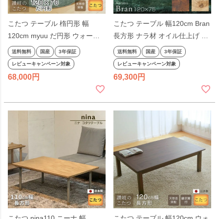
こたつ テーブル 楕円形 幅
こたつ テーブル 幅120cm Bran
120cm myuu だ円形 ウォール
長方形 ナラ材 オイル仕上げ シ
ナット ナラ だ円形 楕円型 だ円
ンプル 洋風 北欧 ナチュラル ダ
送料無料
国産
3年保証
送料無料
国産
3年保証
型 オーバル型 天然木 ナチュラ
ークブラウン 天然木 ブラン 国
レビューキャンペーン対象
レビューキャンペーン対象
ル色 ダークブラウン色 日本製
産 日本製
68,000
69,300
国産
こたつ nina110 ニーナ 幅
こたつ テーブル 幅120cm ウォ