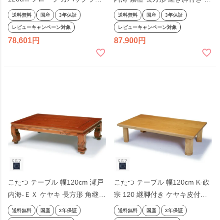
付 継脚付き 継足付き ナチュラ
脚 角型 天然木 ナチュラル 和風
送料無料
国産
3年保証
送料無料
国産
3年保証
ル シンプル 洋風 洋室向け ライ
和室 モダン 国産 日本製
レビューキャンペーン対象
レビューキャンペーン対象
トブラウン 木製 天然木 日本製
78,601
87,900
国産
こたつ テーブル 幅120cm 瀬戸
こたつ テーブル 幅120cm K-政
内海-ＥＸ ケヤキ 長方形 角継ぎ
宗 120 継脚付き ケヤキ皮付き
脚付き 継脚 欅 型 天然木 ナチ
木製 継脚付き 継ぎ脚付き 長方
送料無料
国産
3年保証
送料無料
国産
3年保証
ュラル 和風 和室 モダン 国産
形 角型 天然木 ナチュラル色 日