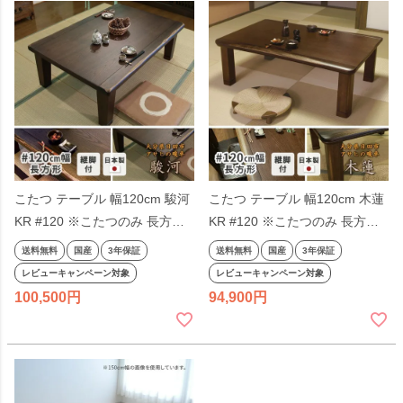
こたつ テーブル 幅120cm 駿河
こたつ テーブル 幅120cm 木蓮
KR #120 ※こたつのみ 長方形
KR #120 ※こたつのみ 長方形
タモ 天然木 継脚 継ぎ脚付き 継
タモ 継脚 継ぎ脚付き 継ぎ足付
送料無料
国産
3年保証
送料無料
国産
3年保証
ぎ足付き 和風 長方形 アサヒ 日
き 天然木 和風 和モダン アサヒ
レビューキャンペーン対象
レビューキャンペーン対象
本製 国産 こたつテーブル
日本製 国産 こたつテーブル
100,500
94,900
120×80
120×80