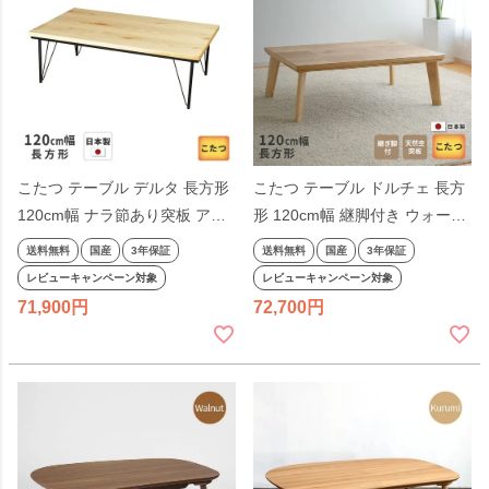
こたつ テーブル デルタ 長方形
こたつ テーブル ドルチェ 長方
120cm幅 ナラ節あり突板 アイ
形 120cm幅 継脚付き ウォール
アン脚 ブラウン リビングテー
ナット オーク 節ありブロック
送料無料
国産
3年保証
送料無料
国産
3年保証
ブル 洋風 和モダン シンプル 天
突板 ブラウン ナチュラル リビ
レビューキャンペーン対象
レビューキャンペーン対象
然木 木製 日本製 国産 こたつテ
ングテーブル 洋風 和モダン シ
71,900
72,700
ーブル
ンプル 天然木 木製 日本製 国産
こたつテーブル