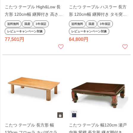
こたつ テーブル High&Low 長
こたつ テーブル ハスラー 長方
方形 120cm幅 継脚付き 高さ2
形 120cm幅 継脚付き タモ突板
段階 ウォールナット オーク リ
ナチュラル リビングテーブル
送料無料
国産
3年保証
送料無料
国産
3年保証
ビングテーブル ナチュラル 天
洋風 和モダン 天然木 木製 日本
レビューキャンペーン対象
レビューキャンペーン対象
然木 木製 日本製 国産 こたつテ
製 国産 こたつテーブル
77,501
64,800
ーブル
こたつ テーブル 長方形 幅
こたつ テーブル 幅120cm 瀬戸
120cm フローラ カバザクラ皮
内海 紫檀 長方形 継ぎ脚付き 継