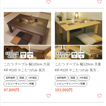
こたつ テーブル 幅120cm 六花
こたつ テーブル 幅120cm 天童
KR #120 ※こたつのみ 長方形
KR #120 ※こたつのみ 長方形
タモ 継脚 継ぎ脚付き 継ぎ足付
タモ ウォールナット 天然木 継
送料無料
国産
3年保証
送料無料
国産
3年保証
き 天然木 和風 和モダン アサヒ
脚 継ぎ脚付き 継ぎ足付き 和モ
レビューキャンペーン対象
レビューキャンペーン対象
日本製 国産 こたつテーブル
ダン アサヒ 日本製 国産 こたつ
97,800
103,000
120×80
テーブル 120×80