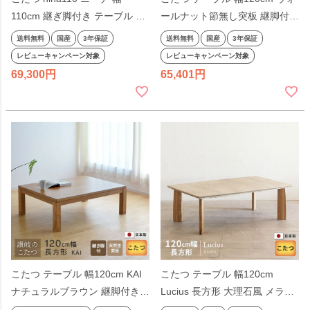
110cm 継ぎ脚付き テーブル ロ
ールナット節無し突板 継脚付き
ーテーブル センターテーブル
長方形 軽量 シンプル 天然木 ナ
送料無料
国産
3年保証
送料無料
国産
3年保証
洋風 北欧系 高さ調節 ナチュラ
チュラル 日本製 国産 日本製
レビューキャンペーン対象
レビューキャンペーン対象
ル シンプル 天然木 節あり 国産
69,300
65,401
日本製
こたつ テーブル 幅120cm KAI
こたつ テーブル 幅120cm
ナチュラルブラウン 継脚付き
Lucius 長方形 大理石風 メラミ
長方形 軽量 丈夫 シンプル 天然
ン天板 おしゃれ ナチュラル 高