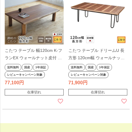
こたつ テーブル 幅120cm K-フ
こたつ テーブル ドリームU 長
ランEX ウォールナット皮付 長
方形 120cm幅 ウォールナット
方形 継脚付き 天然木 ダークブ
ブラウン リビングテーブル 洋
送料無料
国産
3年保証
送料無料
国産
3年保証
ラウン 日本製 国産 日本製
風 和モダン シンプル 天然木 木
レビューキャンペーン対象
レビューキャンペーン対象
製 日本製 国産 こたつテーブル
77,100
71,900
在庫切れ
在庫切れ