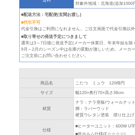
対象外地域：北海道(追加1000
■配送方法：宅配便(玄関お渡し)
■代引不可
代金引換はご利用になれません。ご注文画面で代金引換以外
■取り寄せの発送予定につきまして
通常は3～7日後に発送予定(メーカー休業日、年末年始を除く
9月～2月のシーズン中は在庫の変動が激しいため、メーカ
ご注文前にお問い合わせください。
商品名
こたつ ミュウ 120楕円
サイズ
幅120×奥行70×高さ38cm
ナラ：ナラ突板/ウォールナッ
材質
脚：ラバーウッド
硬質ウレタン塗装 摺り仕上げ
■ヒーターユニット：600W 
仕様
■低ホルム仕様(F☆☆☆☆)