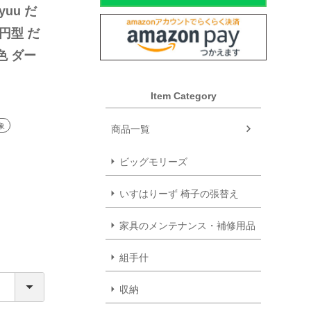
uu だ
円型 だ
色 ダー
Item Category
象
商品一覧
ビッグモリーズ
いすはりーず 椅子の張替え
家具のメンテナンス・補修用品
組手什
収納