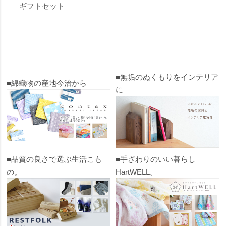
ギフトセット
■無垢のぬくもりをインテリア
■綿織物の産地今治から
に
■品質の良さで選ぶ生活こも
■手ざわりのいい暮らし
の。
HartWELL。