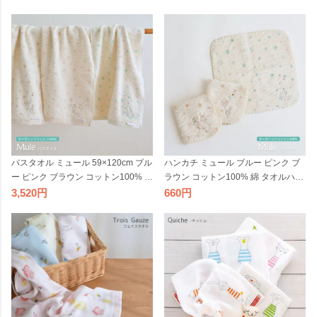
バスタオル ミュール 59×120cm ブル
ハンカチ ミュール ブルー ピンク ブ
ー ピンク ブラウン コットン100% 綿
ラウン コットン100% 綿 タオルハン
タオル 柔らかい 今治 シンプル おし
カチ 柔らかい 今治 シンプル おしゃ
3,520
660
ゃれ 可愛い キッズ 子ども向け 女性
れ 可愛い キッズ 子ども向け 女性向
向け アイボリー コンテックス 日本
け アイボリー コンテックス 日本製
製 国産
国産