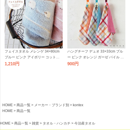
フェイスタオル メレンゲ 34×80cm
ハングチーフ デュオ 33×33cm ブル
ブルー ピンク アイボリー コットン1
ー ピンク オレンジ ガーゼ パイル ハ
00% 綿 タオル 柔らかい 今治 おしゃ
ンカチ チェック コットン100% 綿 洗
1,210
900
れ コンテックス 日本製 国産
顔用 通園 入園 キッズ向け 子供用 か
わいい おしゃれ コンテックス 日本
製 国産
HOME
商品一覧
メーカー・ブランド別
kontex
HOME
商品一覧
HOME
商品一覧
雑貨
タオル・ハンカチ
今治産タオル