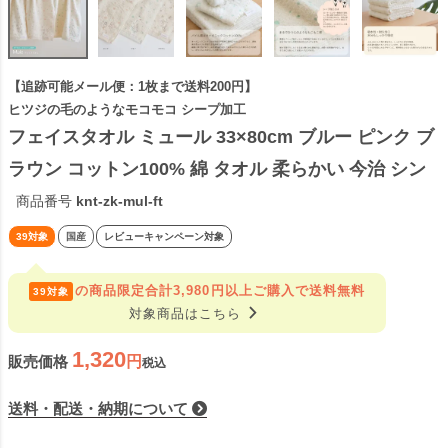
【追跡可能メール便：1枚まで送料200円】
ヒツジの毛のようなモコモコ シープ加工
フェイスタオル ミュール 33×80cm ブルー ピンク ブ
ラウン コットン100% 綿 タオル 柔らかい 今治 シン
プル おしゃれ 可愛い キッズ 子ども向け 女性向け ア
商品番号
knt-zk-mul-ft
イボリー コンテックス 日本製 国産
39対象
国産
レビューキャンペーン対象
の商品限定
合計3,980円以上ご購入で送料無料
39対象
navigate_next
対象商品はこちら
1,320
販売価格
税込
送料・配送・納期について