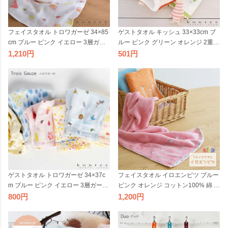
フェイスタオル トロワガーゼ 34×85
ゲストタオル キッシュ 33×33cm ブ
cm ブルー ピンク イエロー 3層ガー
ルー ピンク グリーン オレンジ 2重ガ
ゼ ハンカチ コットン100% 動物 アニ
ーゼ ハンカチ ガーゼ コットン100%
1,210
501
マル 綿 キッズ向け 子供用 かわいい
綿 キッズ向け 子供用 かわいい おし
おしゃれ コンテックス 日本製 国産
ゃれ コンテックス 日本製 国産
ゲストタオル トロワガーゼ 34×37c
フェイスタオル イロエンピツ ブルー
m ブルー ピンク イエロー 3層ガーゼ
ピンク オレンジ コットン100% 綿 タ
ハンカチ コットン100% 動物 アニマ
オル ナチュラル 今治 可愛い 子供向
800
1,200
ル 綿 キッズ向け 子供用 かわいい お
け 今治タオル カラフル 日本製 国産
しゃれ コンテックス 日本製 国産