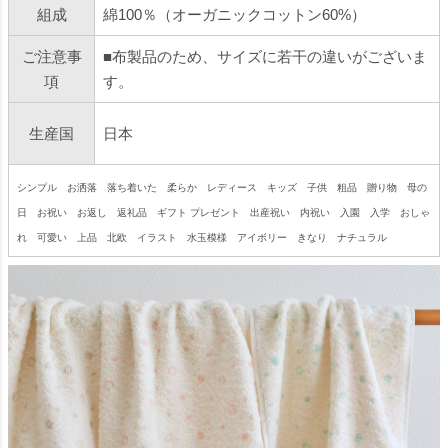
組成
綿100％（オーガニックコットン60%）
ご注意事
■布製品のため、サイズに若干の違いがございま
項
す。
生産国
日本
シンプル お洒落 落ち着いた 柔らか レディース キッズ 子供 粗品 贈り物 母の
日 お祝い お返し 返礼品 ギフト プレゼント 出産祝い 内祝い 入園 入学 おしゃ
れ 可愛い 上品 北欧 イラスト 水玉模様 アイボリー きなり ナチュラル