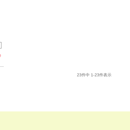
リ
ト
23
件中
1
-
23
件表示