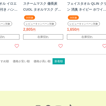
オル イロエ
スチームマスク 備長炭
フェイスタオル QLIN ク
付き ハンカ
CUOL タオルマスク グレ
ン 消臭 ネイビー ホワイ
ンク オレンジ
ー フェイスケア 美肌 ホッ
グリーン コットン100%
39対象
39対象
% 綿 タオル
ト クール 毛穴ケア 美容
綿 タオル 防臭 柔らかい
ペーン対象
レビューキャンペーン対象
レビューキャンペーン対象
治 可愛い 子
繰り返し使える 今治 綿 コ
今治 おしゃれ 今治タオル
2,805
1,650
オル 日本製
ットン パイル ガーゼ 国産
日本製 国産 【39】
切れ
在庫切れ
在庫切れ
日本製【39】
すすめ順
価格が安い順
価格が高い順
新着順