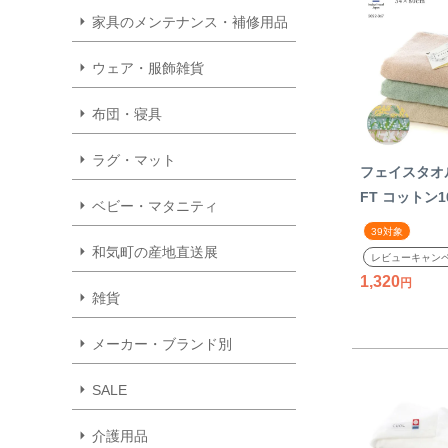
家具のメンテナンス・補修用品
ウェア・服飾雑貨
布団・寝具
ラグ・マット
フェイスタオ
FT コットン1
ベビー・マタニティ
トウェル 今治
39対象
物 ギフト プ
和気町の産地直送展
レビューキャン
花柄 フラワー
1,320
ディース 上品
雑貨
ガーベラ ス
メーカー・ブランド別
SALE
介護用品