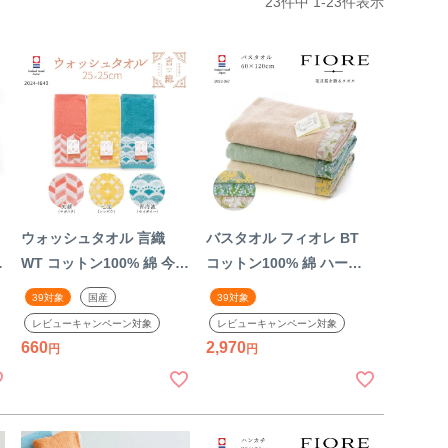
23
件中
1
-
23
件表示
ウォッシュタオル 言織
バスタオル フィオレ BT
WT コットン100% 綿 今治
コットン100% 綿 ハート
お土産 贈り物 明るい 和柄
ウェル 今治 花言葉 贈り物
39対象
国産
39対象
モダン 和モダン 高品質 吉
ギフト プレゼント 粗品 花
レビューキャンペーン対象
レビューキャンペーン対象
祥文様 粗品 ギフト プレゼ
柄 フラワー柄 シック レデ
660
2,970
ント
ィース 上品 お返し ユリ
ガーベラ スズラン