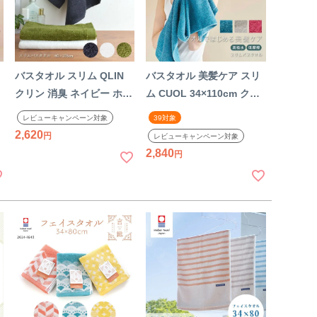
バスタオル スリム QLIN
バスタオル 美髪ケア スリ
クリン 消臭 ネイビー ホワ
ム CUOL 34×110cm クオ
イト グリーン コットン
ル ヴィンテージブルー ア
レビューキャンペーン対象
39対象
100% 綿 タオル 防臭 柔ら
イスグレー ワイン コット
2,620
レビューキャンペーン対象
製
かい 今治 おしゃれ 小さめ
ン 綿 タオル 美髪 ヘアケ
2,840
今治タオル 日本製 国産
ア キューティクルケア 今
治タオル 日本製 国産