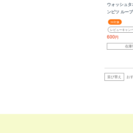
ウォッシュタ
ンピツ ループ
チ ブルー ピ
39対象
コットン100
レビューキャン
ナチュラル 今
600
供向け 今治タ
在庫
国産
並び替え
お