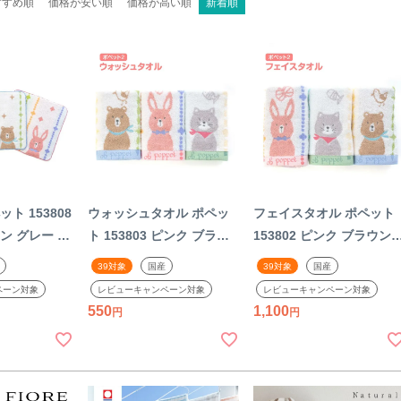
すすめ順
価格が安い順
価格が高い順
新着順
ト 153808
ウォッシュタオル ポペッ
フェイスタオル ポペット
ン グレー ク
ト 153803 ピンク ブラウ
153802 ピンク ブラウン
ギ コットン
ン グレー クマ ネコ ウサ
グレー クマ ネコ ウサギ
39対象
国産
39対象
国産
治タオル タオ
ギ フェイスタオル ハンカ
タオル コットン100% 綿
ペーン対象
レビューキャンペーン対象
レビューキャンペーン対象
ハンドタオル
チ コットン100% 綿 今治
今治タオル 子供用 かわい
550
1,100
い おしゃれ
タオル タオルハンカチ ハ
い おしゃれ 日本製 国産
ンドタオル ミニタオル 子
供用 かわいい おしゃれ 日
本製 国産