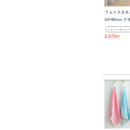
フェイスタオル
34×80cm 
ミント モカ 
レビューキャン
100% 綿 タ
2,070
ル 柔らかい 
今治タオル 日