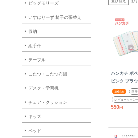
並び替え
お
ビッグモリーズ
いすはりーず 椅子の張替え
収納
組手什
テーブル
ハンカチ ポペッ
こたつ・こたつ布団
ピンク ブラウ
デスク・学習机
マ ネコ ウサ
39対象
国産
100% 綿 今
レビューキャン
チェア・クッション
ルハンカチ 
550
子供用 かわい
キッズ
日本製 国産
ベッド