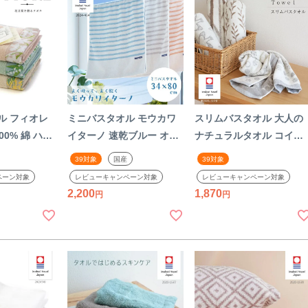
ル フィオレ
ミニバスタオル モウカワ
スリムバスタオル 大人の
00% 綿 ハー
イターノ 速乾ブルー オレ
ナチュラルタオル コイヴ
 花言葉 贈り
ンジ グレー ボーダー シン
テーダス リントゥ マルヤ
39対象
国産
39対象
レゼント 粗品
プル バスタオル タオル 薄
コットン100% 綿 タオル
ペーン対象
レビューキャンペーン対象
レビューキャンペーン対象
柄 シック レ
手 今治タオル 綿 ポリエス
ナチュラル コンパクト 北
2,200
1,870
 お返し ユリ
テル コットン 国産 日本製
欧テイスト 今治 おしゃれ
ズラン
今治タオル 日本製 国産