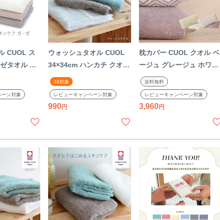
 CUOL ス
ウォッシュタオル CUOL
枕カバー CUOL クオル ベ
ゼタオル ピ
34×34cm ハンカチ クオル
ージュ グレージュ ホワイ
グレー ホワ
ホワイト ミント モカ コッ
ト 無地 幾何学模様 筒型
39対象
送料無料
00% 綿 タ
トン100% 綿 タオル ナチ
タオル ナチュラル 柔らか
ペーン対象
レビューキャンペーン対象
レビューキャンペーン対象
ル デリケー
ュラル 柔らかい 今治 おし
い 今治産 おしゃれ 日本
990
3,960
しゃれ 今治タ
ゃれ 今治タオルハンカチ
国産
産 【39】
日本製 国産 【39】