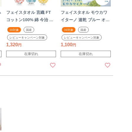
ハ
フェイスタオル 言織 FT
フェイスタオル モウカワ
コットン100% 綿 今治 お
イターノ 速乾 ブルー オレ
パ
土産 贈り物 明るい 和柄
ンジ グレー ボーダー シン
39対象
国産
39対象
国産
モダン 和モダン 高品質 吉
プル タオル 薄手 今治タオ
レビューキャンペーン対象
レビューキャンペーン対象
ン
祥文様 粗品 ギフト プレゼ
ル 綿 ポリエステル コット
1,320
1,100
ント
ン 国産 日本製
在庫切れ
在庫切れ