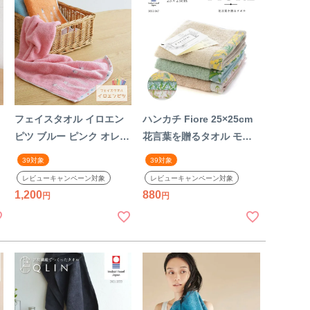
フェイスタオル イロエン
ハンカチ Fiore 25×25cm
ピツ ブルー ピンク オレン
花言葉を贈るタオル モー
ジ コットン100% 綿 タオ
ヴピンク グレー ミストブ
39対象
39対象
ル ナチュラル 今治 可愛い
ルー ライトベージュ コッ
レビューキャンペーン対象
レビューキャンペーン対象
子供向け 今治タオル カラ
トン100% 綿 タオル ナチ
1,200
880
フル 日本製 国産
ュラル 柔らかい 今治 おし
ゃれ 今治タオル 日本製 国
産 【39】