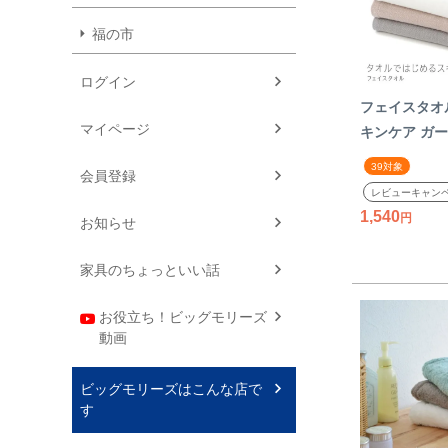
福の市
ログイン
フェイスタオル
マイページ
キンケア ガー
ンクベージュ 
39対象
会員登録
イト コットン1
レビューキャン
オル ナチュラ
1,540
お知らせ
ト肌 今治 お
オル 日本製 国
家具のちょっといい話
お役立ち！ビッグモリーズ
動画
ビッグモリーズはこんな店で
す