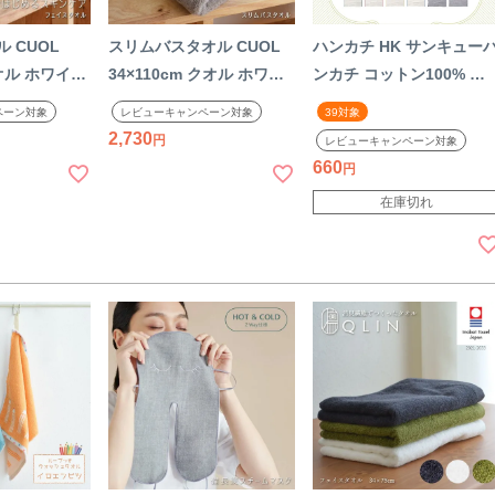
 CUOL
スリムバスタオル CUOL
ハンカチ HK サンキュー
クオル ホワイト
34×110cm クオル ホワイ
ンカチ コットン100% 乾
コットン
ト ミント モカ コットン
きやすい ガーゼ生地 綿 
ペーン対象
レビューキャンペーン対象
39対象
オル ナチュラ
100% 綿 バスタオル ナチ
イル生地 ハートウェル 今
2,730
レビューキャンペーン対象
今治 おしゃれ
ュラル 柔らかい 今治 おし
治 贈り物 ギフト プレゼ
660
本製 国産
ゃれ 今治タオル 日本製 国
ト 粗品 無地 シンプル レ
在庫切れ
産
ディース お返し