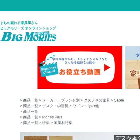
まちの頼れる家具屋さん
ビッグモリーズ オンラインショップ
商品一覧
メーカー・ブランド別
クスノキの家具
Sable
商品一覧
デスク・学習机
ワゴン・その他
商品一覧
商品一覧
Mories Plus
商品一覧
特集
国産材特集