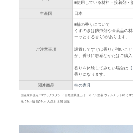
■使用している材料・接着剤・
生産国
日本
■楠の香りについて
くすのきは防虫剤や医薬品の材
ーッとする香り)があります。
ご注意事項
設置してすぐは香りが強いこと
が、香りに敏感なかたはご購入
香りを体験してみたい場合は
【
香りになります。
関連商品
楠の家具
国産家具認定 53ブックスタンド 自然塗装仕上げ オイル塗装 ウォルナット材 くすの
級 53cm幅 幅53cm 天然木 木製 国産