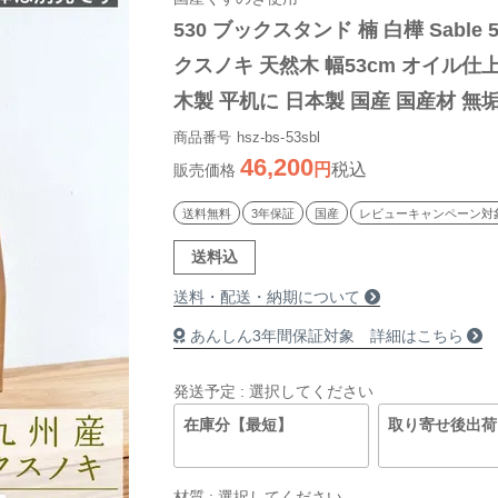
530 ブックスタンド 楠 白樺 Sable 5
クスノキ 天然木 幅53cm オイル仕上
木製 平机に 日本製 国産 国産材 無
商品番号
hsz-bs-53sbl
46,200
税込
販売価格
送料無料
3年保証
国産
レビューキャンペーン対
送料込
送料・配送・納期について
あんしん3年間保証対象 詳細はこちら
発送予定
選択してください
在庫分【最短】
取り寄せ後出荷
材質
選択してください