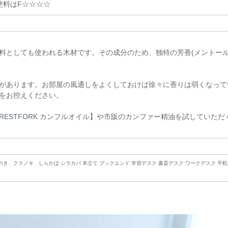
塗料はF☆☆☆☆
料としても使われる木材です。その成分のため、独特の芳香(メントー
があります。お部屋の風通しをよくしておけば徐々に香りは弱くなって
をお控えください。
RESTFORK カンフルオイル】
や市販のカンファー精油を試していただ
き クスノキ しらかば シラカバ 本立て ブックエンド 学習デスク 書斎デスク ワークデスク 平机