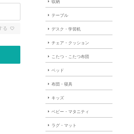
収納
テーブル
する
デスク・学習机
チェア・クッション
こたつ・こたつ布団
ベッド
布団・寝具
キッズ
ベビー・マタニティ
ラグ・マット