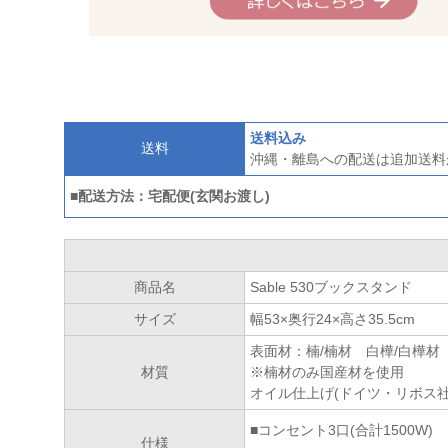
送料込み
送料
沖縄・離島への配送は追加送料
■配送方法：宅配便(玄関お渡し)
商品名
Sable 530ブックスタンド
サイズ
幅53×奥行24×高さ35.5cm
表面材：楠/楠材 白樺/白樺材
材質
※楠材のみ国産材を使用
オイル仕上げ(ドイツ・リボス社
■コンセント3口(合計1500W
仕様