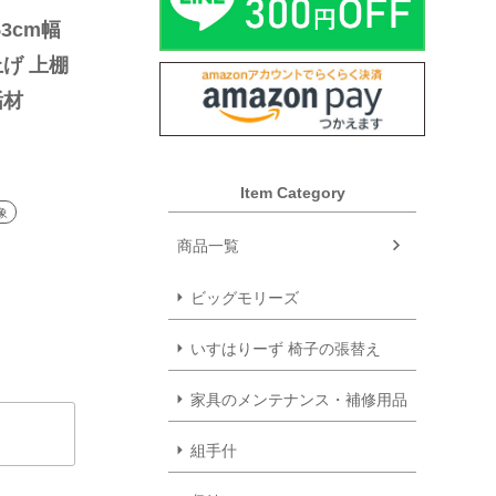
3cm幅 
げ 上棚 
垢材
Item Category
象
商品一覧
ビッグモリーズ
いすはりーず 椅子の張替え
家具のメンテナンス・補修用品
組手什