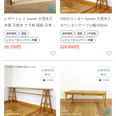
レザートレイ luonto 大雪木工
150カウンター luonto 大雪木工
木製 天然木 ナラ材 国産 日本製
カウンターテーブル幅150cm
北海道 無垢材
高さ85cm 木製 天然木 ナチュ
送料無料
国産
送料無料
国産
3年保証
ラル色 ナラ材 国産 日本製 無垢
レビューキャンペーン対象
レビューキャンペーン対象
材 北海道 高級
29,700
226,600