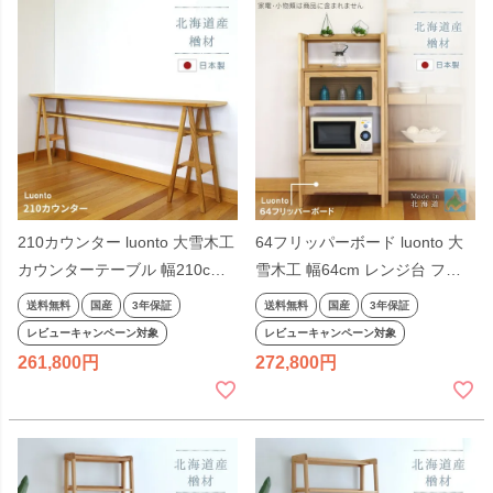
210カウンター luonto 大雪木工
64フリッパーボード luonto 大
カウンターテーブル 幅210cm
雪木工 幅64cm レンジ台 フラ
高さ85cm 木製 天然木 ナチュ
ップ扉 キッチン収納棚 レンジ
送料無料
国産
3年保証
送料無料
国産
3年保証
ラル色 ナラ材 国産 日本製 北海
ボード 引出し付き 天然木 ナチ
レビューキャンペーン対象
レビューキャンペーン対象
道 無垢材 高級
ュラル色 ナラ材 国産 日本製 北
261,800
272,800
海道 高級