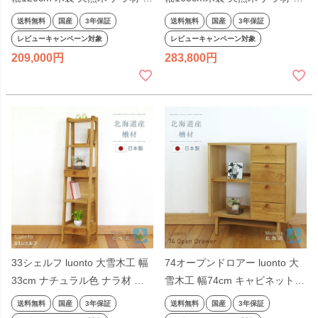
産 日本製 北海道 高級 無垢材
産 日本製 北海道 高級 無垢材
送料無料
国産
3年保証
送料無料
国産
3年保証
レビューキャンペーン対象
レビューキャンペーン対象
209,000
283,800
33シェルフ luonto 大雪木工 幅
74オープンドロアー luonto 大
33cm ナチュラル色 ナラ材 国
雪木工 幅74cm キャビネット
産 日本製 北海道 高級 無垢材
リビング収納 ラック カウンタ
送料無料
国産
3年保証
送料無料
国産
3年保証
ー 引出し付き 木製 天然木 ナチ