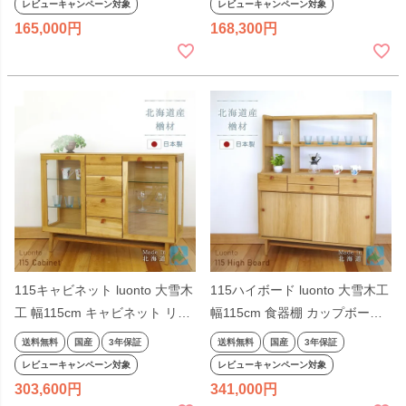
レビューキャンペーン対象
レビューキャンペーン対象
ュラル色 ナラ材 国産 日本製 北
165,000
168,300
海道 高級
115キャビネット luonto 大雪木
115ハイボード luonto 大雪木工
工 幅115cm キャビネット リビ
幅115cm 食器棚 カップボード
ング収納 ラック カウンター 引
ダイニングボード おしゃれ 木
送料無料
国産
3年保証
送料無料
国産
3年保証
出し付き 木製 天然木 ナチュラ
製 天然木 ナチュラル色 ナラ材
レビューキャンペーン対象
レビューキャンペーン対象
ル色 ナラ材 国産 日本製 北海道
国産 日本製 北海道 高級
303,600
341,000
高級