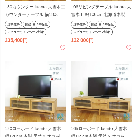
180カウンター luonto 大雪木工
106リビングテーブル luonto 大
カウンターテーブル 幅180cm
雪木工 幅106cm 北海道木製 天
高さ85cm 木製 天然木 ナチュ
然木 ナチュラル色 ナラ材 国産
送料無料
国産
3年保証
送料無料
国産
3年保証
ラル色 ナラ材 国産 日本製 無垢
日本製 無垢材 北海道 高級
レビューキャンペーン対象
レビューキャンペーン対象
材 北海道 高級
235,400
132,000
120ローボード luonto 大雪木工
165ローボード luonto 大雪木工
幅120cm 木製 天然木 ナラ材 国
幅165cm木製 天然木 ナラ材 国