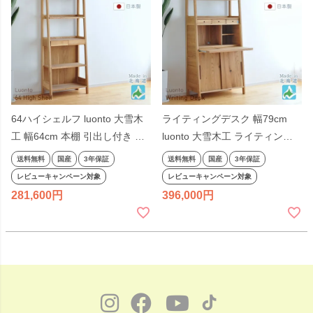
64ハイシェルフ luonto 大雪木
ライティングデスク 幅79cm
工 幅64cm 本棚 引出し付き オ
luonto 大雪木工 ライティング
ープンシェルフ オープンラック
ビューロー 天然木 79ライティ
送料無料
国産
3年保証
送料無料
国産
3年保証
木製 天然木 書棚 ナチュラル色
ングシェルフ 省スペース 北海
レビューキャンペーン対象
レビューキャンペーン対象
ナラ材 国産 日本製 無垢材 北海
道産 ナラ材 おしゃれ ナチュラ
281,600
396,000
道 高級
ル色 国産 約 80cm幅