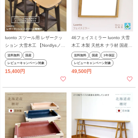
luonto スツール用 レザークッ
46フェイスミラー luonto 大雪
ション 大雪木工 【Nordlysノー
木工 木製 天然木 ナラ材 国産
ルリス・ルオント対応】本革 本
日本製 北海道 高級
送料無料
国産
送料無料
国産
3年保証
皮 国産 日本製 北海道 ※スツー
レビューキャンペーン対象
レビューキャンペーン対象
ル本体は別売
15,400
49,500