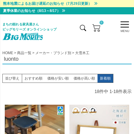
熊本地震によるお届け遅延のお知らせ（7月29日更新）
夏季休業のお知らせ（8/13～8/17）
0
まちの頼れる家具屋さん
ビッグモリーズ オンラインショップ
MENU
HOME
商品一覧
メーカー・ブランド別
大雪木工
luonto
並び替え
おすすめ順
価格が安い順
価格が高い順
新着順
18
件中
1
-
18
件表示