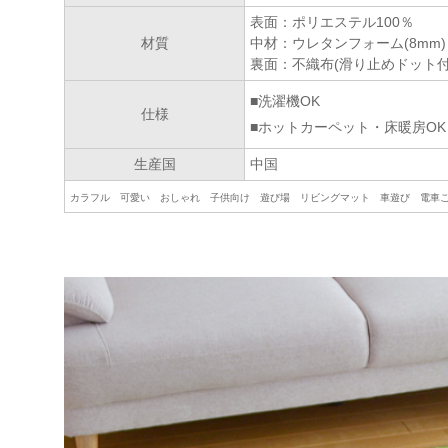
表面：ポリエステル100％
材質
中材：ウレタンフォーム(8mm)
裏面：不織布(滑り止めドット付
■洗濯機OK
仕様
■ホットカーペット・床暖房OK
生産国
中国
カラフル 可愛い おしゃれ 子供向け 遊び場 リビングマット 車遊び 電車