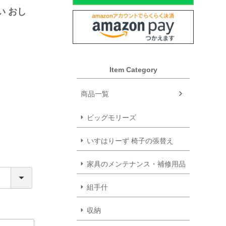
い おし
Item Category
商品一覧
ビッグモリーズ
いすはりーず 椅子の張替え
家具のメンテナンス・補修用品
組手什
収納