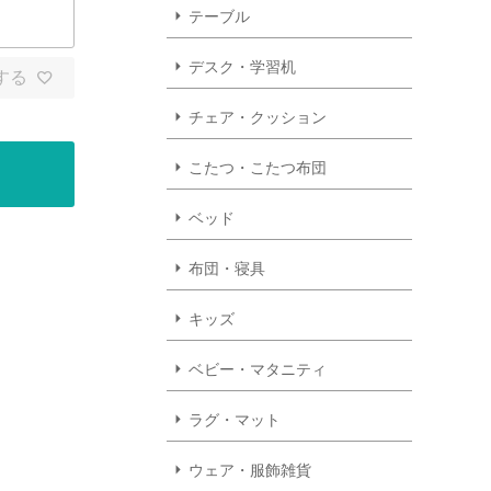
テーブル
デスク・学習机
する
チェア・クッション
こたつ・こたつ布団
ベッド
布団・寝具
キッズ
ベビー・マタニティ
ラグ・マット
ウェア・服飾雑貨