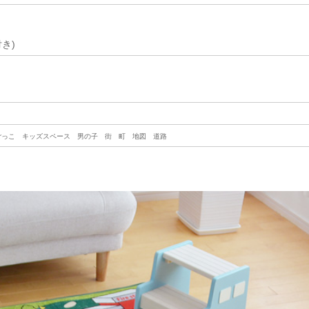
き)
ごっこ キッズスペース 男の子 街 町 地図 道路