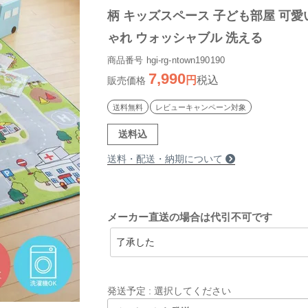
柄 キッズスペース 子ども部屋 可愛
ゃれ ウォッシャブル 洗える
商品番号
hgi-rg-ntown190190
7,990
税込
販売価格
送料無料
レビューキャンペーン対象
送料込
送料・配送・納期について
メーカー直送の場合は代引不可です
発送予定
選択してください