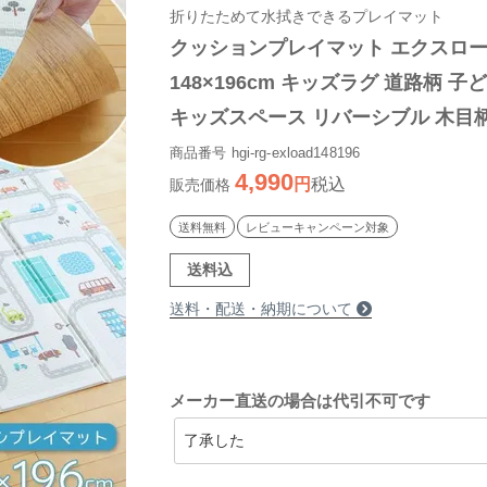
折りたためて水拭きできるプレイマット
クッションプレイマット エクスロー
148×196cm キッズラグ 道路柄 子
キッズスペース リバーシブル 木目柄
洗える 折りたたみ コンパクト
商品番号
hgi-rg-exload148196
4,990
税込
販売価格
送料無料
レビューキャンペーン対象
送料込
送料・配送・納期について
メーカー直送の場合は代引不可です