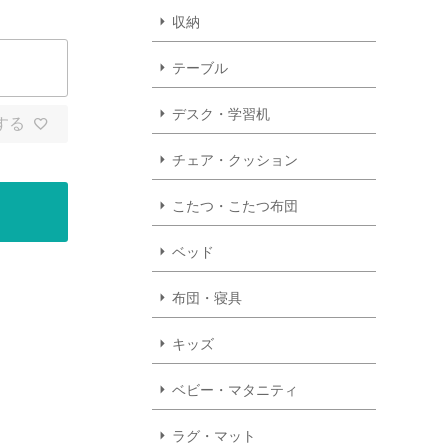
収納
テーブル
デスク・学習机
する
チェア・クッション
こたつ・こたつ布団
ベッド
布団・寝具
キッズ
ベビー・マタニティ
ラグ・マット