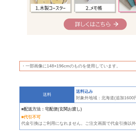
・一部画像に148×196cmのものを使用しています。
送料込み
送料
対象外地域：北海道(追加160
■配送方法：宅配便(玄関お渡し)
■代引不可
代金引換はご利用になれません。ご注文画面で代金引換以外