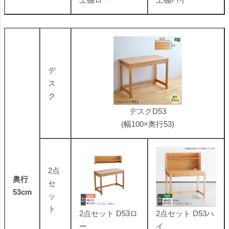
デ
ス
ク
デスクD53
(幅100×奥行53)
2点
奥行
セ
53cm
ッ
ト
2点セット D53ロ
2点セット D53ハ
ー
イ