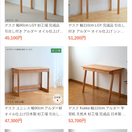
デスク 幅90cm LGY 杉工場 完成品
デスク 幅110cm LGY 完成品 引出し
引出し付き アルダー オイル仕上げ
付き アルダー オイル仕上げ シンプ
シンプル 天然木 学習机 平机 奥行き
ル天然木 学習机 平机 奥行きが浅い
45,100
51,200
が浅い ヒノキ 国産 テレワーク リモ
ナチュラル ヒノキ 杉工場 国産 テレ
ートワーク 日本製
ワーク リモートワーク 日本製
デスク ユニシス 幅90cm アルダー材
デスク Kukka 幅110cm アルダー 学
オイル仕上げ日本製 杉工場 引出し付
習机 天然木 杉工場 完成品 日本製 シ
き 鍵付き 天然木 学習机 平机 奥行き
ンプル コンパクト ナチュラル 引出
47,300
53,700
が浅い ナチュラル ヒノキ 国産 テレ
し付き 国産 テレワーク リモートワ
ワーク リモートワーク
ーク