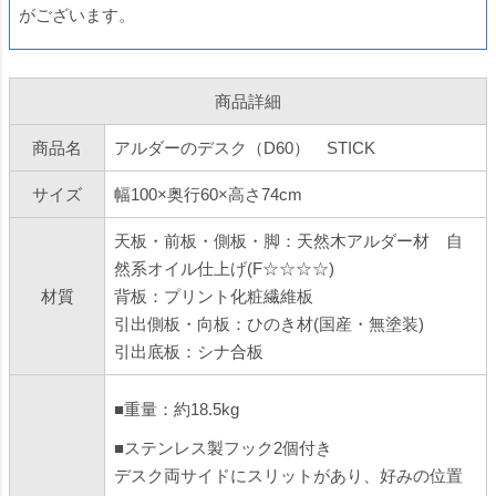
がございます。
商品詳細
商品名
アルダーのデスク（D60） STICK
サイズ
幅100×奥行60×高さ74cm
天板・前板・側板・脚：天然木アルダー材 自
然系オイル仕上げ(F☆☆☆☆)
材質
背板：プリント化粧繊維板
引出側板・向板：ひのき材(国産・無塗装)
引出底板：シナ合板
■重量：約18.5kg
■ステンレス製フック2個付き
デスク両サイドにスリットがあり、好みの位置