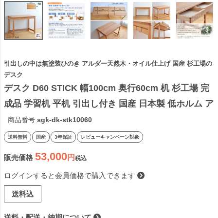
引出しの中は無塗装ひのき アルダー天然木・オイル仕上げ 国産 杉工場の
デスク
デスク D60 STICK 幅100cm 奥行60cm 机 杉工場 完
成品 学習机 平机 引出し付き 国産 日本製 低ホルム ア
ルダー オイル仕上げ シンプル 天然木 奥行きが深い 
商品番号
sgk-dk-stk10060
ナチュラル ヒノキ テレワーク リモートワーク
送料無料
国産
3年保証
レビューキャンペーン対象
53,000
販売価格
税込
ログインすると会員価格で購入できます
送料込
送料・配送・納期について