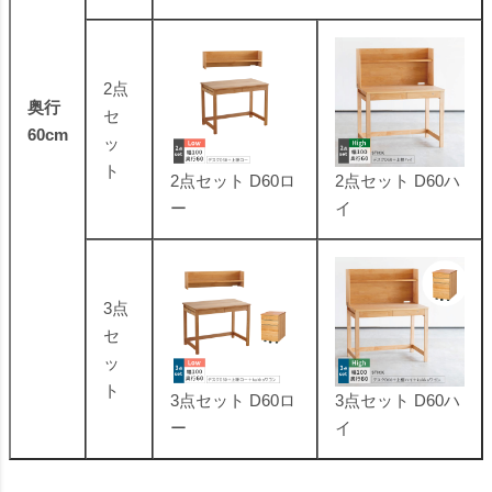
2点
奥行
セ
60cm
ッ
ト
2点セット D60ロ
2点セット D60ハ
ー
イ
3点
セ
ッ
ト
3点セット D60ロ
3点セット D60ハ
ー
イ