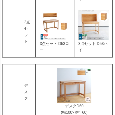
3点
セ
ッ
ト
3点セット D53ロ
3点セット D53ハ
ー
イ
デ
ス
ク
デスクD60
(幅100×奥行60)