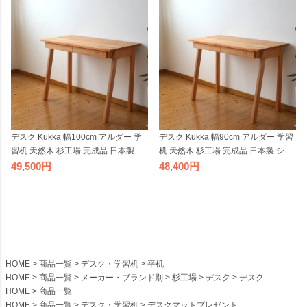
デスク Kukka 幅100cm アルダー 学
デスク Kukka 幅90cm アルダー 学習
習机 天然木 杉工場 完成品 日本製 シ
机 天然木 杉工場 完成品 日本製 シン
ンプル コンパクト ナチュラル 引出
プル コンパクト ナチュラル 引出し
49,500
48,400
し付き 国産 テレワーク リモートワ
付き 国産 テレワーク リモートワー
ーク
ク
HOME
商品一覧
デスク・学習机
平机
HOME
商品一覧
メーカー・ブランド別
杉工場
デスク
デスク
HOME
商品一覧
HOME
商品一覧
デスク・学習机
デスクマットプレゼント