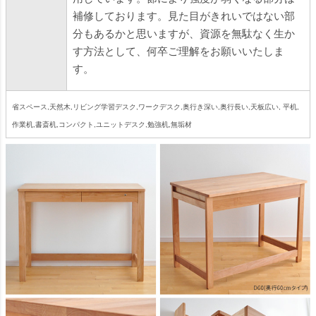
補修しております。見た目がきれいではない部
分もあるかと思いますが、資源を無駄なく生か
す方法として、何卒ご理解をお願いいたしま
す。
省スペース,天然木,リビング学習デスク,ワークデスク,奥行き深い,奥行長い,天板広い, 平机,
作業机,書斎机,コンパクト,ユニットデスク,勉強机,無垢材