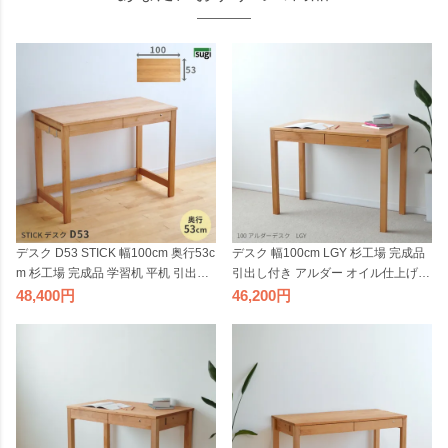
デスク D53 STICK 幅100cm 奥行53c
デスク 幅100cm LGY 杉工場 完成品
m 杉工場 完成品 学習机 平机 引出し
引出し付き アルダー オイル仕上げ
付き 国産 日本製 低ホルム アルダー
シンプル天然木 学習机 平机 奥行き
48,400
46,200
オイル仕上げ シンプル 天然木 奥行
が浅い ナチュラル ヒノキ 国産 テレ
きが浅い ナチュラル ヒノキ テレワ
ワーク リモートワーク 日本製
ーク リモートワーク