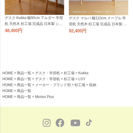
デスク Kukka 幅90cm アルダー 学習
デスク マルバ 幅110cm メープル 学
机 天然木 杉工場 完成品 日本製 シン
習机 天然木 杉工場 完成品 日本製 シ
プル コンパクト ナチュラル 引出し
ンプル コンパクト ナチュラル 引出
48,400
92,400
付き 国産 テレワーク リモートワー
し付き 国産 テレワーク リモートワ
ク
ーク
HOME
商品一覧
デスク・学習机
杉工場
Kukka
HOME
商品一覧
デスク・学習机
杉工場
LGY
HOME
商品一覧
メーカー・ブランド別
杉工場
収納
HOME
商品一覧
HOME
商品一覧
Mories Plus