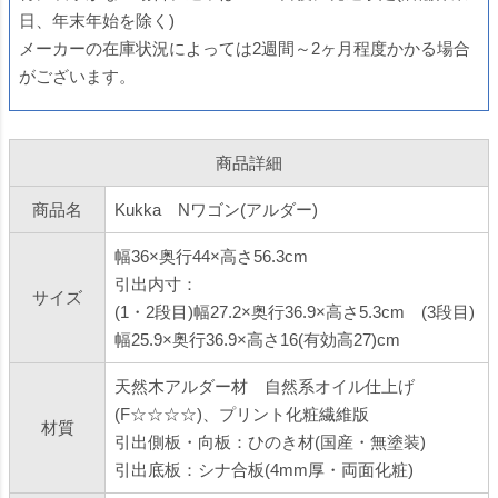
日、年末年始を除く)
メーカーの在庫状況によっては2週間～2ヶ月程度かかる場合
がございます。
商品詳細
商品名
Kukka Nワゴン(アルダー)
幅36×奥行44×高さ56.3cm
引出内寸：
サイズ
(1・2段目)幅27.2×奥行36.9×高さ5.3cm (3段目)
幅25.9×奥行36.9×高さ16(有効高27)cm
天然木アルダー材 自然系オイル仕上げ
(F☆☆☆☆)、プリント化粧繊維版
材質
引出側板・向板：ひのき材(国産・無塗装)
引出底板：シナ合板(4mm厚・両面化粧)