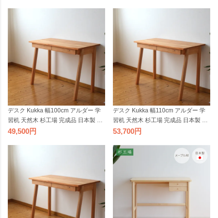
ブラウン シンプル コンパクト LGY
日本製 コンパクト シンプル 勉強机
国産
ナチュラル ヒノキ 国産 テレワーク
リモートワーク
デスク Kukka 幅100cm アルダー 学
デスク Kukka 幅110cm アルダー 学
習机 天然木 杉工場 完成品 日本製 シ
習机 天然木 杉工場 完成品 日本製 シ
ンプル コンパクト ナチュラル 引出
ンプル コンパクト ナチュラル 引出
49,500
53,700
し付き 国産 テレワーク リモートワ
し付き 国産 テレワーク リモートワ
ーク
ーク