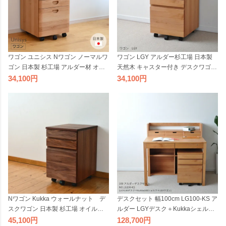
ワゴン ユニシス Nワゴン ノーマルワ
ワゴン LGY アルダー杉工場 日本製
ゴン 日本製 杉工場 アルダー材 オイ
天然木 キャスター付き デスクワゴン
ル仕上げ 自然塗装 天然木 デスクワ
ナチュラル ヒノキ 国産
34,100
34,100
ゴン ベーシック ヒノキ 国産 テレワ
ーク リモートワーク
Nワゴン Kukka ウォールナット デ
デスクセット 幅100cm LG100-KS ア
スクワゴン 日本製 杉工場 オイル仕
ルダー LGYデスク＋Kukkaシェルフ
上げ キャスター付き 天然木 ダーク
＋LGYワゴン 杉工場 学習机 天然木
45,100
128,700