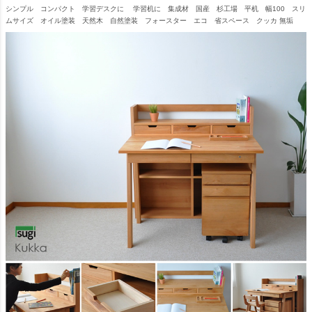
シンプル コンパクト 学習デスクに 学習机に 集成材 国産 杉工場 平机 幅100 スリ
ムサイズ オイル塗装 天然木 自然塗装 フォースター エコ 省スペース クッカ 無垢