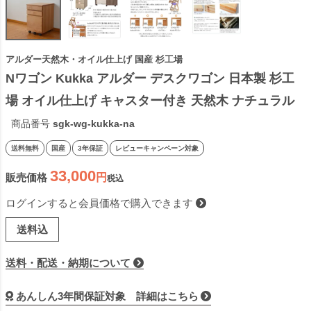
アルダー天然木・オイル仕上げ 国産 杉工場
Nワゴン Kukka アルダー デスクワゴン 日本製 杉工
場 オイル仕上げ キャスター付き 天然木 ナチュラル 
シンプル コンパクト LGY 国産 テレワーク リモート
商品番号
sgk-wg-kukka-na
ワーク
送料無料
国産
3年保証
レビューキャンペーン対象
33,000
販売価格
税込
ログインすると会員価格で購入できます
送料込
送料・配送・納期について
あんしん3年間保証対象 詳細はこちら