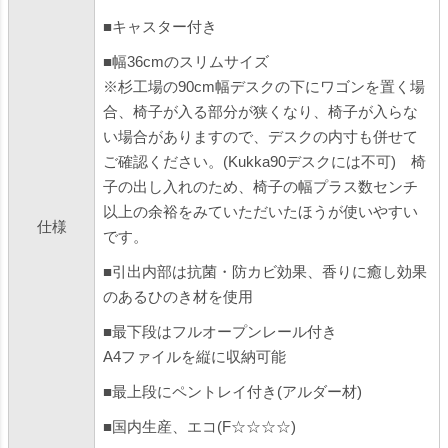
■キャスター付き
■幅36cmのスリムサイズ
※杉工場の90cm幅デスクの下にワゴンを置く場
合、椅子が入る部分が狭くなり、椅子が入らな
い場合がありますので、デスクの内寸も併せて
ご確認ください。(Kukka90デスクには不可) 椅
子の出し入れのため、椅子の幅プラス数センチ
以上の余裕をみていただいたほうが使いやすい
仕様
です。
■引出内部は抗菌・防カビ効果、香りに癒し効果
のあるひのき材を使用
■最下段はフルオープンレール付き
A4ファイルを縦に収納可能
■最上段にペントレイ付き(アルダー材)
■国内生産、エコ(F☆☆☆☆)