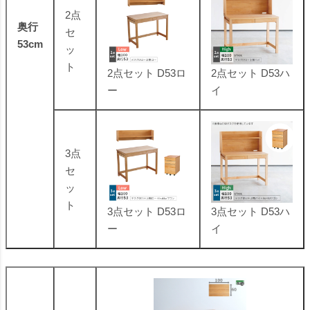
2点
奥行
セ
53cm
ッ
ト
2点セット D53ロ
2点セット D53ハ
ー
イ
3点
セ
ッ
ト
3点セット D53ロ
3点セット D53ハ
ー
イ