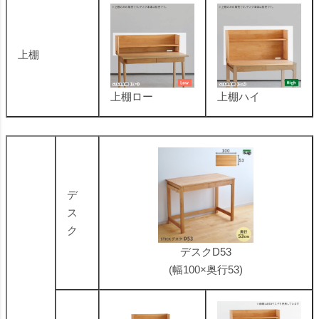
上棚
上棚ロー
上棚ハイ
デ
ス
ク
デスクD53
(幅100×奥行53)