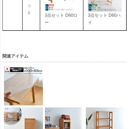
ッ
ト
3点セット D60ロ
3点セット D60ハ
ー
イ
関連アイテム