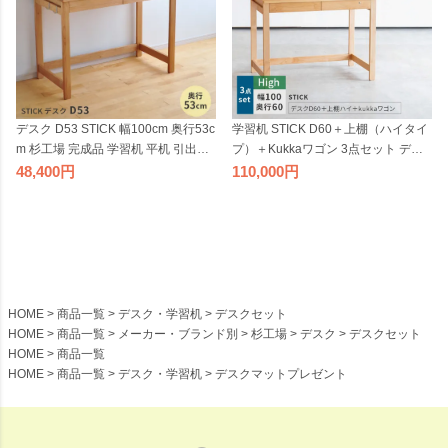
デスク D53 STICK 幅100cm 奥行53c
学習机 STICK D60＋上棚（ハイタイ
m 杉工場 完成品 学習机 平机 引出し
プ）＋Kukkaワゴン 3点セット デス
付き 国産 日本製 低ホルム アルダー
クセット 奥行60cm 幅100cm 杉工場
48,400
110,000
オイル仕上げ シンプル 天然木 奥行
完成品 収納付き 低ホルム アルダー
きが浅い ナチュラル ヒノキ テレワ
材 シンプル ナチュラル コンパクト
ーク リモートワーク
日本製
HOME
商品一覧
デスク・学習机
デスクセット
HOME
商品一覧
メーカー・ブランド別
杉工場
デスク
デスクセット
HOME
商品一覧
HOME
商品一覧
デスク・学習机
デスクマットプレゼント