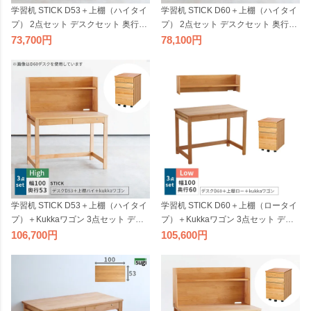
学習机 STICK D53＋上棚（ハイタイ
学習机 STICK D60＋上棚（ハイタイ
プ） 2点セット デスクセット 奥行53
プ） 2点セット デスクセット 奥行60
cm 幅100cm 杉工場 完成品 天然木 国
cm 幅100cm 杉工場 完成品 天然木 国
73,700
78,100
産 引出し 低ホルム アルダー材 オイ
産 引出し 低ホルム アルダー材 オイ
ル仕上げ シンプル ナチュラル ヒノ
ル仕上げ シンプル ナチュラル ヒノ
キ コンパクト 無垢 日本製
キ コンパクト 無垢 日本製
学習机 STICK D53＋上棚（ハイタイ
学習机 STICK D60＋上棚（ロータイ
プ）＋Kukkaワゴン 3点セット デス
プ）＋Kukkaワゴン 3点セット デス
クセット 奥行53cm 幅100cm 杉工場
クセット 奥行60cm 幅100cm 杉工場
106,700
105,600
完成品 天然木 国産 引出し 低ホルム
完成品 収納付き 低ホルム アルダー
アルダー オイル仕上げ シンプル ナ
材 シンプル ナチュラル コンパクト
チュラル ヒノキ コンパクト 無垢 日
日本製
本製