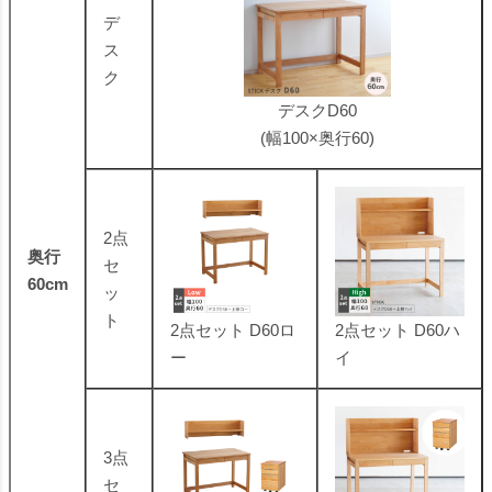
デ
ス
ク
デスクD60
(幅100×奥行60)
2点
奥行
セ
60cm
ッ
ト
2点セット D60ロ
2点セット D60ハ
ー
イ
3点
セ