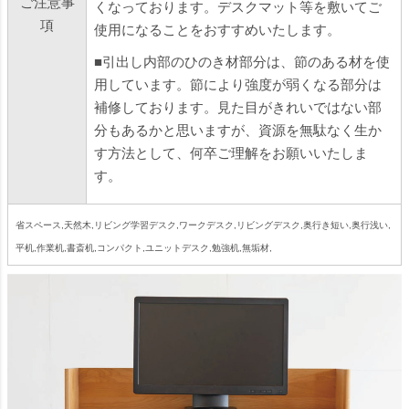
ご注意事
くなっております。デスクマット等を敷いてご
項
使用になることをおすすめいたします。
■引出し内部のひのき材部分は、節のある材を使
用しています。節により強度が弱くなる部分は
補修しております。見た目がきれいではない部
分もあるかと思いますが、資源を無駄なく生か
す方法として、何卒ご理解をお願いいたしま
す。
省スペース,天然木,リビング学習デスク,ワークデスク,リビングデスク,奥行き短い,奥行浅い,
平机,作業机,書斎机,コンパクト,ユニットデスク,勉強机,無垢材,