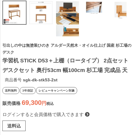
引出しの中は無塗装ひのき アルダー天然木・オイル仕上げ 国産 杉工場の
デスク
学習机 STICK D53＋上棚（ロータイプ） 2点セット 
デスクセット 奥行53cm 幅100cm 杉工場 完成品 天
然木 国産 引出し 低ホルム アルダー材 オイル仕上げ 
商品番号
sgk-dk-stk53-2st
シンプル ナチュラル ヒノキ ロータイプ コンパクト 
送料無料
3年保証
レビューキャンペーン対象
無垢 日本製
69,300
販売価格
税込
ログインすると会員価格で購入できます
送料込