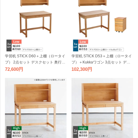
学習机 STICK D60＋上棚（ロータイ
学習机 STICK D53＋上棚（ロータイ
プ） 2点セット デスクセット 奥行60
プ）＋Kukkaワゴン 3点セット デス
cm 幅100cm 杉工場 完成品 天然木 国
クセット 奥行53cm 幅100cm 杉工場
72,600
102,300
産 引出し 低ホルム アルダー材 オイ
完成品 天然木 国産 引出し 低ホルム
ル仕上げ シンプル ナチュラル ヒノ
アルダー オイル仕上げ シンプル ナ
キ ロータイプ コンパクト 無垢 日本
チュラル ヒノキ ロータイプ コンパ
製
クト 無垢 日本製