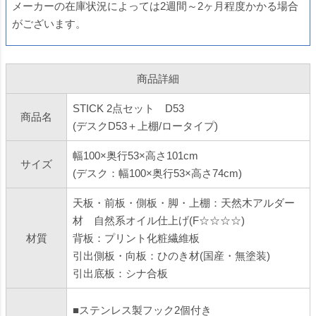
メーカーの在庫状況によっては2週間～2ヶ月程度かかる場合
がございます。
商品詳細
STICK 2点セット D53
商品名
(デスクD53＋上棚/ロータイプ)
幅100×奥行53×高さ101cm
サイズ
(デスク：幅100×奥行53×高さ74cm)
天板・前板・側板・脚・上棚：天然木アルダー
材 自然系オイル仕上げ(F☆☆☆☆)
材質
背板：プリント化粧繊維板
引出側板・向板：ひのき材(国産・無塗装)
引出底板：シナ合板
■ステンレス製フック2個付き