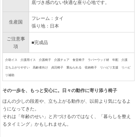
底づき感のない快適な座り心地です。
フレーム：タイ
生産国
張り地：日本
ご注意事
■完成品
項
介助イス 介護用イス 介護椅子 介護チェア 食堂椅子 ラバーウッド材 年配 介護
立ち上がりやすい 高齢者向け 貞苅椅子 重ねられる 収納椅子 リハビリ支援 リハビ
リ補助
その一歩を、もっと安心に。日々の動作に寄り添う椅子
ほんの少しの段差や、立ち上がる動作が、以前より気になるよ
うになってきた。
それは「年齢のせい」と片づけるのではなく、「暮らしを整え
るタイミング」かもしれません。