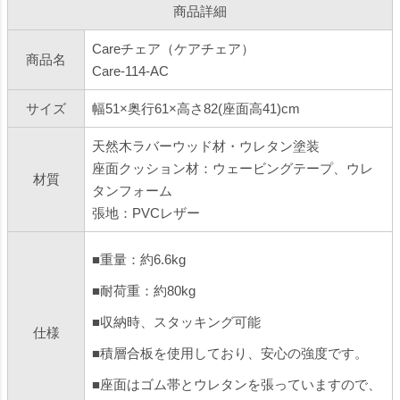
商品詳細
Careチェア（ケアチェア）
商品名
Care-114-AC
サイズ
幅51×奥行61×高さ82(座面高41)cm
天然木ラバーウッド材・ウレタン塗装
座面クッション材：ウェービングテープ、ウレ
材質
タンフォーム
張地：PVCレザー
■重量：約6.6kg
■耐荷重：約80kg
■収納時、スタッキング可能
仕様
■積層合板を使用しており、安心の強度です。
■座面はゴム帯とウレタンを張っていますので、