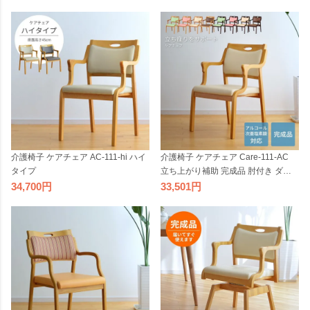
介護椅子 ケアチェア AC-111-hi ハイ
介護椅子 ケアチェア Care-111-AC
タイプ
立ち上がり補助 完成品 肘付き ダイ
ニングチェア
34,700
33,501