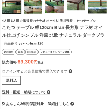
4人用 6人用 北海道産のナラ材 オーク材 香川県産 こたつテーブル
こたつ テーブル 幅120cm Bran 長方形 ナラ材 オイ
ル仕上げ シンプル 洋風 北欧 ナチュラル ダークブラ
ウン 天然木 ブラン 国産 日本製
商品番号
ysk-kt-bran120
送料無料
国産
3年保証
レビューキャンペーン対象
69,300
販売価格
税込
ログインすると会員価格で購入できます
送料込
送料・配送・納期について
あんしん3年間保証対象 詳細はこちら