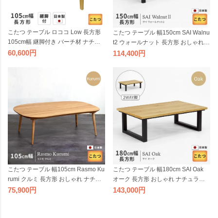
こたつ テーブル ロココ Low 長方形
こたつ テーブル 幅150cm SAI Walnu
105cm幅 継脚付き バーチ材 ナチュ
t2 ウォールナット 長方形 おしゃれ
ラル ブラウン リビングテーブル シ
木製 ブラウン天然木 洋風 日美 国産
60,600
114,400
ンプル 洋風 天然木 木製 日本製 国産
日本製
こたつテーブル
こたつ テーブル 幅105cm Rasmo Ku
こたつ テーブル 幅180cm SAI Oak
rumi クルミ 長方形 おしゃれ ナチュ
オーク 長方形 おしゃれ ナチュラル
ラル 木製 天然木 洋風 日美 国産 日本
木製 天然木 洋風 日美 国産 日本製
75,900
143,000
製
【受注】