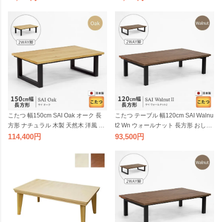
本製
こたつ 幅150cm SAI Oak オーク 長
こたつ テーブル 幅120cm SAI Walnu
方形 ナチュラル 木製 天然木 洋風 お
t2 Wn ウォールナット 長方形 おしゃ
しゃれ 日美 国産 日本製
れ 木製 天然木 ブラウン 洋風 日美 国
114,400
93,500
産 日本製