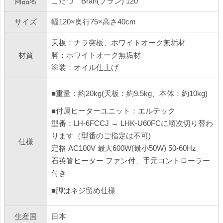
商品名
こたつ Bran(ブラン) 120
サイズ
幅120×奥行75×高さ40cm
天板：ナラ突板、ホワイトオーク無垢材
材質
脚：ホワイトオーク無垢材
塗装：オイル仕上げ
■重量：約20kg(天板：約9.5kg、本体：約10kg)
■付属ヒーターユニット：エルテック
型番：LH-6FCCJ → LHK-U60FCに順次切り替わ
ります（型番のご指定は不可)
仕様
定格 AC100V 最大600W(最小50W) 50-60Hz
石英管ヒーター ファン付、手元コントローラー
付き
■脚はネジ留め仕様
生産国
日本