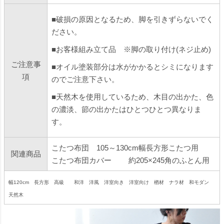
■破損の原因となるため、脚を引きずらないでく
ださい。
■お客様組み立て品 ※脚の取り付け(ネジ止め)
ご注意事
■オイル塗装部分は水がかかるとシミになります
項
のでご注意下さい。
■天然木を使用しているため、木目の出かた、色
の濃淡、節の出かたはひとつひとつ異なりま
す。
こたつ布団 105～130cm幅長方形こたつ用
関連商品
こたつ布団カバー 約205×245角のふとん用
幅120cm 長方形 高級 和洋 洋風 洋室向き 洋室向け 楢材 ナラ材 和モダン
天然木