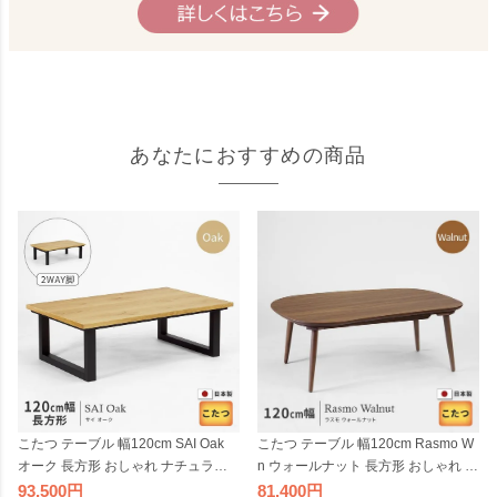
あなたにおすすめの商品
こたつ テーブル 幅120cm SAI Oak
こたつ テーブル 幅120cm Rasmo W
オーク 長方形 おしゃれ ナチュラル
n ウォールナット 長方形 おしゃれ ブ
木製 天然木 洋風 日美 国産 日本製
ラウン 木製 天然木 洋風 日美 国産 日
93,500
81,400