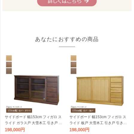
あなたにおすすめの商品
サイドボード 幅153cm フィガロ ス
サイドボード 幅153cm フィガロ ス
ライド ガラス戸 大雪木工 引き戸 引
ライド 板戸 大雪木工 引き戸 引き出
き出し 天然木 キャビネット ワイド
し 天然木 キャビネット ワイド 完成
198,000
198,000