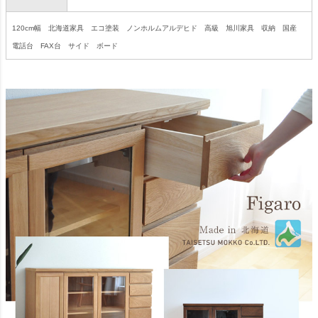
120cm幅 北海道家具 エコ塗装 ノンホルムアルデヒド 高級 旭川家具 収納 国産
電話台 FAX台 サイド ボード