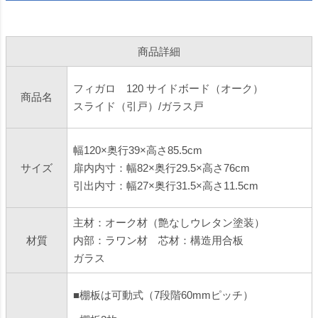
商品詳細
フィガロ 120 サイドボード（オーク）
商品名
スライド（引戸）/ガラス戸
幅120×奥行39×高さ85.5cm
サイズ
扉内内寸：幅82×奥行29.5×高さ76cm
引出内寸：幅27×奥行31.5×高さ11.5cm
主材：オーク材（艶なしウレタン塗装）
材質
内部：ラワン材 芯材：構造用合板
ガラス
■棚板は可動式（7段階60mmピッチ）