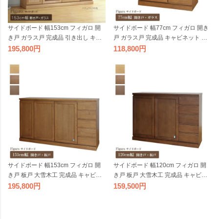
サイドボード 幅153cm フィガロ 開
サイドボード 幅77cm フィガロ 開き
き戸 ガラス戸 完成品 引き出し キャ
戸 ガラス戸 完成品 キャビネット 引
ビネット 天然木 モダン ワイド 大容
き出し 天然木 国産 日本製 モダン 高
195,800
118,800
量 リビング 収納 大型 木製 国産 日本
級 リビング 収納 ナチュラル ブラウ
製 高級 ナチュラル ブラウン ダーク
ン ダークブラウン オーク材
ブラウン オーク材
サイドボード 幅153cm フィガロ 開
サイドボード 幅120cm フィガロ 開
き戸 板戸 大雪木工 完成品 キャビネ
き戸 板戸 大雪木工 完成品 キャビネ
ット 引き出し 天然木 国産 日本製 モ
ット 引き出し 天然木 国産 日本製 モ
195,800
159,500
ダン 高級 リビング 収納 ナチュラル
ダン 高級 リビング 収納 ナチュラル
ブラウン ダークブラウン オーク材
ブラウン ダークブラウン オーク材
木製