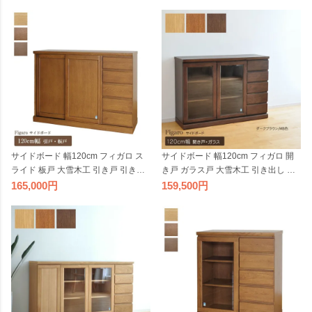
完成品 モダン リビング 収納 国産 日
品 モダン リビング 収納 国産 日本製
本製 ナチュラル ブラウン ダークブ
ナチュラル ブラウン ダークブラウン
ラウン オーク材
オーク材
サイドボード 幅120cm フィガロ ス
サイドボード 幅120cm フィガロ 開
ライド 板戸 大雪木工 引き戸 引き出
き戸 ガラス戸 大雪木工 引き出し キ
し 天然木 キャビネット ワイド 完成
ャビネット 完成品 天然木 ワイド モ
165,000
159,500
品 モダン リビング 収納 国産 日本製
ダン リビング 収納 国産 日本製 ナチ
ナチュラル ブラウン ダークブラウン
ュラル ブラウン ダークブラウン オ
オーク材
ーク材