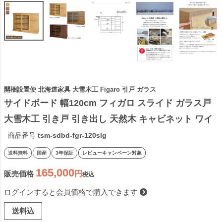
開梱設置便 北海道家具 大雪木工 Figaro 引戸 ガラス
サイドボード 幅120cm フィガロ スライド ガラス戸 
大雪木工 引き戸 引き出し 天然木 キャビネット ワイ
ド 完成品 モダン リビング 収納 国産 日本製 ナチュラ
商品番号
tsm-sdbd-fgr-120slg
ル ブラウン ダークブラウン オーク材
送料無料
国産
3年保証
レビューキャンペーン対象
165,000
販売価格
税込
ログインすると会員価格で購入できます
送料込