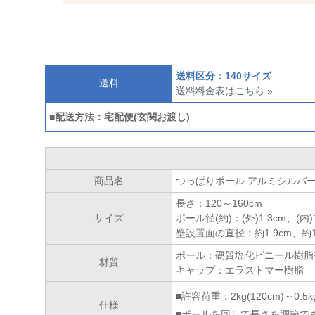
送料区分：140サイズ
送料
送料料金表はこちら »
■配送方法：宅配便(玄関お渡し)
商品名
つっぱりポール アルミシルバー 1
長さ：120～160cm
サイズ
ポール径(約)：(外)1.3cm、(内)
壁設置面の直径：約1.9cm、約1
ポール：硬質塩化ビニール樹脂
材質
キャップ：エラストマー樹脂
■許容荷重：2kg(120cm)～0.5kg
仕様
■ポールを回して長さを調節で