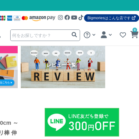
Bigmoriesはこんな店です
0
る
レビュー一覧
cm ～ 
リ棒 伸