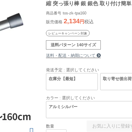
縮 突っ張り棒 銀 銀色 取り付け簡単 t
れん 130cm 140cm 150cm 対応
商品番号
tos-zk-tpa160
2,134
税込
販売価格
レビューキャンペーン対象
送料パターン
140サイズ
送料・配送・納期について
発送予定
選択してください
在庫分【最短】
取り寄せ後出荷
カラー
選択してください
アルミシルバー
お気に入りに登録