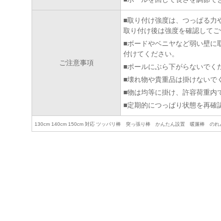
■取り付け強度は、つっぱる力
取り付け後は強度を確認してご
■ボードやベニヤなど弱い壁に
付けてください。
ご注意事項
■ポールにぶら下がらないでく
■壊れ物や貴重品は掛けないで
■物は均等に掛け、許容荷重内
■定期的につっぱり状態を再確
130cm 140cm 150cm 対応 ツッパリ棒 突っ張り棒 かんたん設置 暖簾棒 の