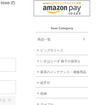
oso の
Item Category
商品一覧
ビッグモリーズ
いすはりーず 椅子の張替え
家具のメンテナンス・補修用品
組手什
収納
する
テーブル