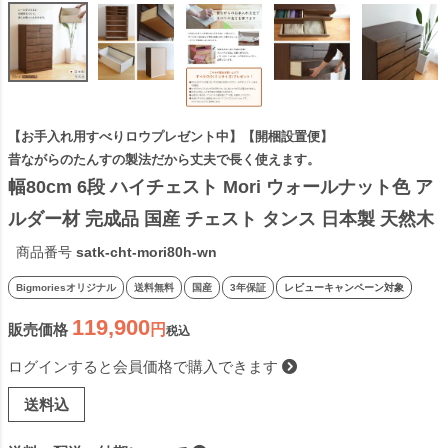
【お手入れ用すべりロウプレゼント中】【開梱設置便】
昔ながらのたんすの製法だから丈夫で長く使えます。
幅80cm 6段 ハイチェスト Mori ウォールナット色 ア
ルダー材 完成品 国産 チェスト タンス 日本製 天然木 
たんす フォースター シンプル ナチュラル 丈夫 木製 
商品番号
satk-cht-mori80h-wn
ダークブラウン色 ビッグモリーズ
Bigmoriesオリジナル
送料無料
国産
3年保証
レビューキャンペーン対象
119,900
販売価格
税込
ログインすると会員価格で購入できます
送料込