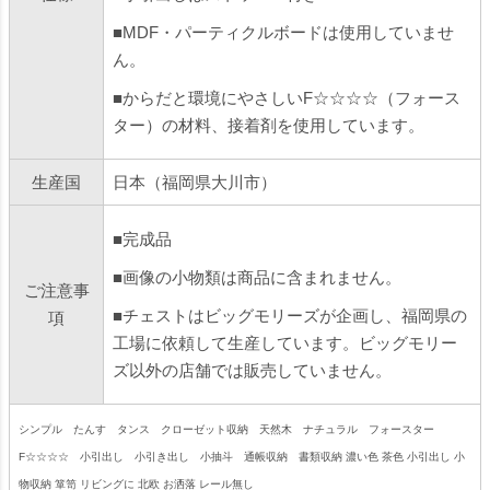
■MDF・パーティクルボードは使用していませ
ん。
■からだと環境にやさしいF☆☆☆☆（フォース
ター）の材料、接着剤を使用しています。
生産国
日本（福岡県大川市）
■完成品
■画像の小物類は商品に含まれません。
ご注意事
■チェストはビッグモリーズが企画し、福岡県の
項
工場に依頼して生産しています。ビッグモリー
ズ以外の店舗では販売していません。
シンプル たんす タンス クローゼット収納 天然木 ナチュラル フォースター
F☆☆☆☆ 小引出し 小引き出し 小抽斗 通帳収納 書類収納 濃い色 茶色 小引出し 小
物収納 箪笥 リビングに 北欧 お洒落 レール無し