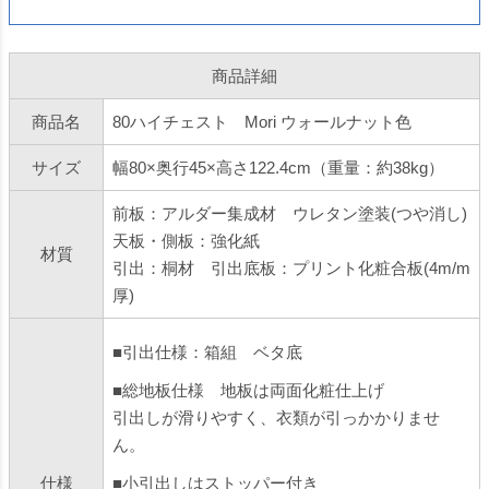
商品詳細
商品名
80ハイチェスト Mori ウォールナット色
サイズ
幅80×奥行45×高さ122.4cm（重量：約38kg）
前板：アルダー集成材 ウレタン塗装(つや消し)
天板・側板：強化紙
材質
引出：桐材 引出底板：プリント化粧合板(4m/m
厚)
■引出仕様：箱組 ベタ底
■総地板仕様 地板は両面化粧仕上げ
引出しが滑りやすく、衣類が引っかかりませ
ん。
仕様
■小引出しはストッパー付き