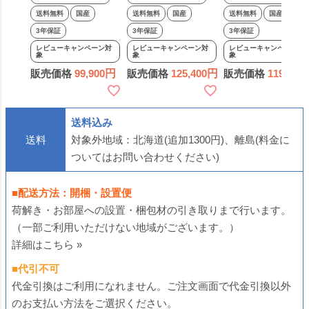
国産 日本製 天然木
国産 日本製 天然木
ス 日本製 天然木 小
送料無料
国産
送料無料
国産
送料無料
国産
小物収納 たんす フ
小物収納 たんす フ
物収納 たんす フォ
3年保証
3年保証
3年保証
ォースター アルダー
ォースター アルダー
ースター アルダー
レビューキャンペーン対
レビューキャンペーン対
レビューキャンペーン対
象
象
象
材 子供 シンプル 木
材 子供 シンプル 木
子供 シンプル 木製
販売価格
99,900
販売価格
125,400
販売価格
119,900
製 ナチュラル 丈夫
製 ナチュラル 丈夫
ナチュラル 丈夫 ナ
ビッグモリーズ
ビッグモリーズ
チュラル色 ビッグ
リーズ
送料込み
送料
対象外地域：北海道(追加1300円)、離島(料金に
ついてはお問い合わせください)
■配送方法：開梱・設置便
荷解き・お部屋への設置・梱包材の引き取りまで行います。
（一部ご利用いただけない地域がございます。）
詳細はこちら »
■代引不可
代金引換はご利用になれません。ご注文画面で代金引換以外
のお支払い方法をご選択ください。