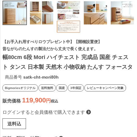
【お手入れ用すべりロウプレゼント中】【開梱設置便】
昔ながらのたんすの製法だから丈夫で長く使えます。
幅80cm 6段 Mori ハイチェスト 完成品 国産 チェス
ト タンス 日本製 天然木 小物収納 たんす フォースタ
ー アルダー材 子供 シンプル 木製 ナチュラル 丈夫 ナ
商品番号
satk-cht-mori80h
チュラル色 ビッグモリーズ
Bigmoriesオリジナル
送料無料
国産
3年保証
レビューキャンペーン対象
119,900
販売価格
税込
ログインすると会員価格で購入できます
送料込