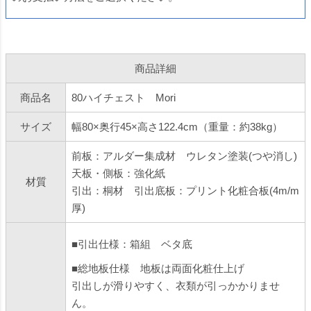
商品詳細
商品名
80ハイチェスト Mori
サイズ
幅80×奥行45×高さ122.4cm（重量：約38kg）
前板：アルダー集成材 ウレタン塗装(つや消し)
天板・側板：強化紙
材質
引出：桐材 引出底板：プリント化粧合板(4m/m
厚)
■引出仕様：箱組 ベタ底
■総地板仕様 地板は両面化粧仕上げ
引出しが滑りやすく、衣類が引っかかりませ
ん。