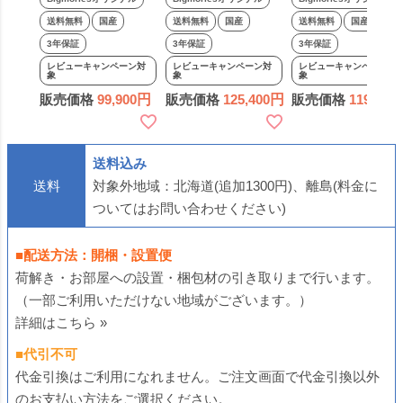
国産 日本製 天然木
国産 日本製 天然木
材 完成品 国産 チェ
送料無料
国産
送料無料
国産
送料無料
国産
小物収納 たんす フ
小物収納 たんす フ
スト タンス 日本製
3年保証
3年保証
3年保証
ォースター アルダー
ォースター アルダー
天然木 たんす フォ
レビューキャンペーン対
レビューキャンペーン対
レビューキャンペーン対
象
象
象
材 子供 シンプル 木
材 子供 シンプル 木
ースター シンプル
販売価格
99,900
販売価格
125,400
販売価格
119,900
製 ナチュラル 丈夫
製 ナチュラル 丈夫
ナチュラル 丈夫 木
ビッグモリーズ
ビッグモリーズ
製 ダークブラウン
ビッグモリーズ
送料込み
送料
対象外地域：北海道(追加1300円)、離島(料金に
ついてはお問い合わせください)
■配送方法：開梱・設置便
荷解き・お部屋への設置・梱包材の引き取りまで行います。
（一部ご利用いただけない地域がございます。）
詳細はこちら »
■代引不可
代金引換はご利用になれません。ご注文画面で代金引換以外
のお支払い方法をご選択ください。