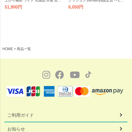
上がり補助 ワイド 完成品 木製 合皮
クッション yamatoya認定店 ベビー
高齢者 ダイニングチェア 食堂椅子
チェア用 手洗い可 シート 座布団 国
51,900
6,050
リビング 居間 アーム付き 洗面所 椅
産 日本製
子 敬老の日 クレス スタッキング 重
ねられる
HOME
商品一覧
ご利用ガイド
お知らせ