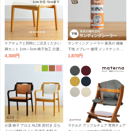
ケアチェアと同時にご注文ください
サンディング シーラー 家具の 補修
脚カット 1cm～5cm 椅子加工 介護チ
下地 スプレー 修理 メンテナンス ラ
ェア 立ち上がり補助 高さ調節 高さ
ッカー 傷 日焼け 色褪せ ホシュール
4,300
1,870
調整
介護 椅子 アロエ ALOE 肘付き 立ち
マテルナ アッフルチェア 専用チェア