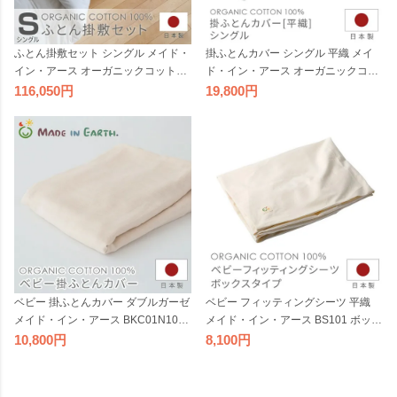
ふとん掛敷セット シングル メイド・
掛ふとんカバー シングル 平織 メイ
イン・アース オーガニックコットン
ド・イン・アース オーガニックコッ
布団セット ふとんセット 大人用 日
トン S 日本製 綿100％ きなり 生成り
116,050
19,800
本製 綿100％ 綿わた 組布団 掛けふ
茶 掛布団カバー 掛け布団カバー 綿
とん 掛け布団 敷ふとん 敷き布団 レ
寝具 国産
ギュラー S 国産【受注】
ベビー 掛ふとんカバー ダブルガーゼ
ベビー フィッティングシーツ 平織
メイド・イン・アース BKC01N101F
メイド・イン・アース BS101 ボック
きなり オーガニックコットン 日本製
スタイプ きなり オーガニックコット
10,800
8,100
綿100％ 生成り 掛布団カバー 掛け布
ン 綿100％ 生成り 敷き布団カバー
団カバー 綿 寝具 国産
敷布団カバー 綿 寝具 国産 日本製 19
10N