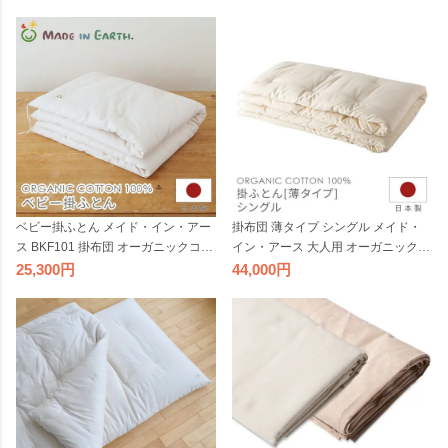
パクト 綿わた 敷ふとん 敷きふとん
ふとん 綿布団 掛け布団 国産 レギュ
綿布団 敷き布団 国産【受注】
ラー【受注】
ベビー掛ふとん メイド・イン・アー
掛布団 薄タイプ シングル メイド・
ス BKF101 掛布団 オーガニックコッ
イン・アース 大人用 オーガニックコ
トン 掛けふとん 掛け布団 赤ちゃん
ットン 日本製 綿100％ 薄掛け 薄手
25,300
44,000
用 ベビー用 日本製 綿100％ 綿わた
布団 綿わた 薄掛ふとん 肌布団 肌掛
国産【受注】
け布団 綿布団 S 国産【受注】