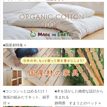
■国産材特集 »
■コンコンッとはめるだけ！
■木を活かした緻密な設計から
無垢の組みたてキット、組手
生まれる
什 »
静岡県 すまうとのベッド »