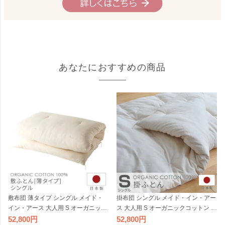
あなたにおすすめの商品
敷布団 薄タイプ シングル メイド・
掛布団 シングル メイド・イン・アー
イン・アース 大人用 S オーガニック
ス 大人用 S オーガニックコットン 日
コットン 日本製 綿100％ 薄い コン
本製 綿100％ 綿わた 掛ふとん 掛け
52,800
52,800