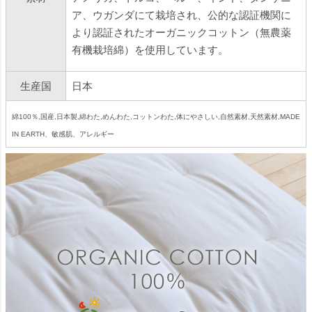
ア、ウガンダにて栽培され、公的な認証機関に
より認証されたオーガニックコットン（無農薬
有機栽培綿）を使用しています。
生産国
日本
綿100％,国産,日本製,綿わた,めんわた,コットンわた,体にやさしい,自然素材,天然素材,MADE
IN EARTH、敏感肌、アレルギー