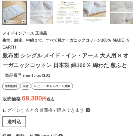
メイドインアース 正規品
生地、縫糸、中綿まで、すべて純オーガニックコットン100％ MADE IN
EARTH
敷布団 シングル メイド・イン・アース 大人用 S オ
ーガニックコットン 日本製 綿100％ 綿わた 敷ふと
ん 敷きふとん 綿布団 敷き布団 レギュラー 国産【受
商品番号
mie-ft-osf101
注】
送料無料
国産
レビューキャンペーン対象
69,300
販売価格
税込
ログインすると会員価格で購入できます
送料込