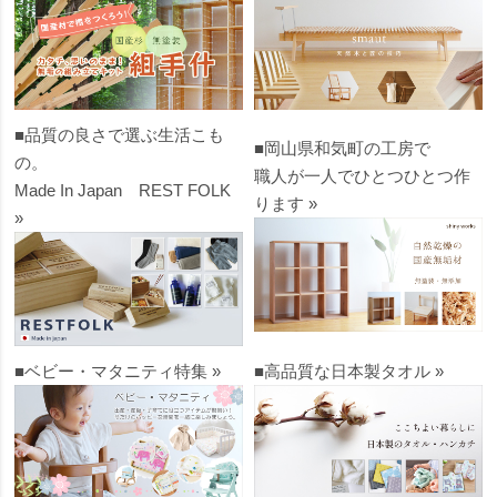
■品質の良さで選ぶ生活こも
■岡山県和気町の工房で
の。
職人が一人でひとつひとつ作
Made In Japan REST FOLK
ります »
»
■ベビー・マタニティ特集 »
■高品質な日本製タオル »