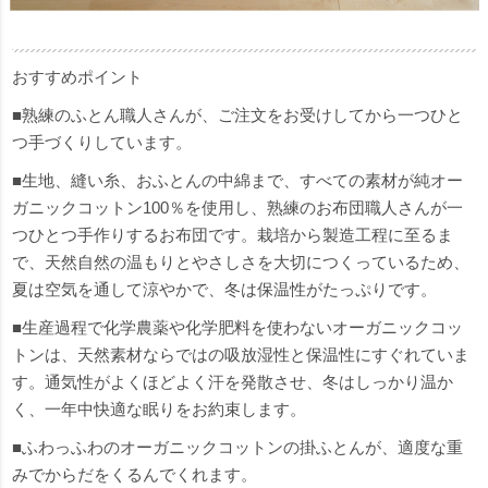
おすすめポイント
■熟練のふとん職人さんが、ご注文をお受けしてから一つひと
つ手づくりしています。
■生地、縫い糸、おふとんの中綿まで、すべての素材が純オー
ガニックコットン100％を使用し、熟練のお布団職人さんが一
つひとつ手作りするお布団です。栽培から製造工程に至るま
で、天然自然の温もりとやさしさを大切につくっているため、
夏は空気を通して涼やかで、冬は保温性がたっぷりです。
■生産過程で化学農薬や化学肥料を使わないオーガニックコッ
トンは、天然素材ならではの吸放湿性と保温性にすぐれていま
す。通気性がよくほどよく汗を発散させ、冬はしっかり温か
く、一年中快適な眠りをお約束します。
■ふわっふわのオーガニックコットンの掛ふとんが、適度な重
みでからだをくるんでくれます。