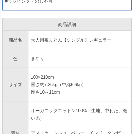
■ラッピング・のし不可
商品詳細
商品名
大人用敷ふとん【シングル】レギュラー
色
きなり
100×210cm
サイズ
重さ約7.25kg（中綿6.6kg）
厚さ10～11cm
オーガニックコットン100%（生地、中わた、縫
い糸）
素材
アメリカ、トルコ、ペルー、インド、タンザニ