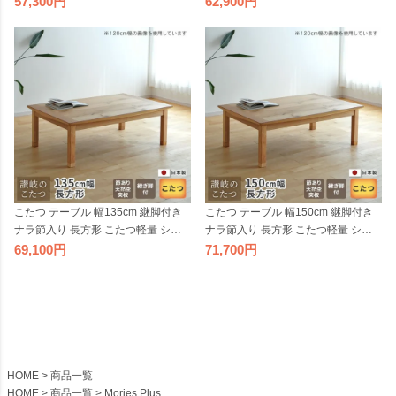
57,300
62,900
こたつ テーブル 幅135cm 継脚付き
こたつ テーブル 幅150cm 継脚付き
ナラ節入り 長方形 こたつ軽量 シン
ナラ節入り 長方形 こたつ軽量 シン
プル 天然木 ナチュラル 日本製 国産
プル 天然木 ナチュラル 日本製 国産
69,100
71,700
日本製
日本製
HOME
商品一覧
HOME
商品一覧
Mories Plus