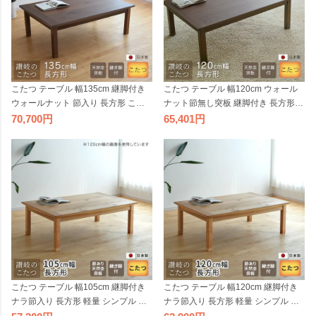
こたつ テーブル 幅135cm 継脚付き
こたつ テーブル 幅120cm ウォール
ウォールナット 節入り 長方形 こた
ナット節無し突板 継脚付き 長方形
つ軽量 シンプル 天然木 ダークブラ
軽量 シンプル 天然木 ナチュラル 日
70,700
65,401
ウン ナチュラル 日本製 国産 日本製
本製 国産 日本製
こたつ テーブル 幅105cm 継脚付き
こたつ テーブル 幅120cm 継脚付き
ナラ節入り 長方形 軽量 シンプル 天
ナラ節入り 長方形 軽量 シンプル 天
然木 ナチュラル 日本製 国産 日本製
然木 ナチュラル 日本製 国産 日本製