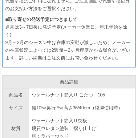
代金引換はご利用になれません。ご注文画面で代金引換以外
のお支払い方法をご選択ください。
■取り寄せの発送予定につきまして
通常は3～7日後に発送予定(メーカー休業日、年末年始を除
く)
9月～2月のシーズン中は在庫の変動が激しいため、メーカー
の在庫状況によっては2週間～2ヶ月程度かかる場合がござい
ます。詳しい納期はご注文前にお問い合わせください。
商品詳細
商品名
ウォールナット節入り こたつ 105
サイズ
幅105×奥行75×高さ36/40cm（継脚使用時）
ウォールナット節入り突板
材質
硬質ウレタン塗装 摺り仕上げ
脚：ラバーウッド