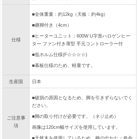
■全体重量：約12kg（天板：約4kg）
■継脚付き（4cm）
■ヒーターユニット：600W U字形ハロゲンヒー
仕様
ター ファン付き薄型 手元コントローラー付
■低ホルム仕様(F☆☆☆☆)
■幕板仕様のため、軽量です。
生産国
日本
■破損の原因となるため、脚を引きずらないでく
ださい。
■脚の取り付けが必要です。（ネジ止め）
ご注意事
項
画像は120cm幅サイズを使用しています。
■天然木を使用しているため、柄の出かた・色合