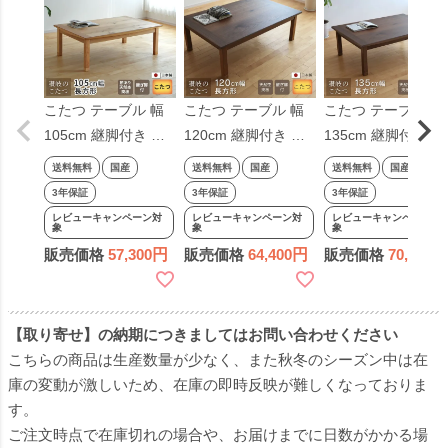
こたつ テーブル 幅
こたつ テーブル 幅
こたつ テーブル 幅
105cm 継脚付き ナ
120cm 継脚付き ウ
135cm 継脚付き ウ
ラ節入り 長方形 軽
ォールナット 節入り
ォールナット 節入
送料無料
国産
送料無料
国産
送料無料
国産
量 シンプル 天然木
長方形 軽量 シンプ
長方形 こたつ軽量
3年保証
3年保証
3年保証
ナチュラル 日本製
ル 天然木 ダークブ
シンプル 天然木 ダ
レビューキャンペーン対
レビューキャンペーン対
レビューキャンペーン対
象
象
象
国産 日本製
ラウン ナチュラル
ークブラウン ナチ
販売価格
57,300
販売価格
64,400
販売価格
70,700
日本製 国産 日本製
ラル 日本製 国産 日
本製
【取り寄せ】の納期につきましてはお問い合わせください
こちらの商品は生産数量が少なく、また秋冬のシーズン中は在
庫の変動が激しいため、在庫の即時反映が難しくなっておりま
す。
ご注文時点で在庫切れの場合や、お届けまでに日数がかかる場