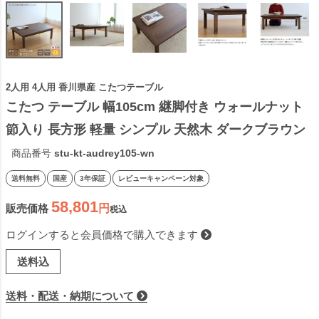
2人用 4人用 香川県産 こたつテーブル
こたつ テーブル 幅105cm 継脚付き ウォールナット 
節入り 長方形 軽量 シンプル 天然木 ダークブラウン 
ナチュラル 日本製 国産 日本製
商品番号
stu-kt-audrey105-wn
送料無料
国産
3年保証
レビューキャンペーン対象
58,801
販売価格
税込
ログインすると会員価格で購入できます
送料込
送料・配送・納期について