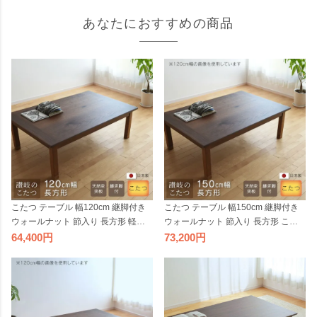
あなたにおすすめの商品
こたつ テーブル 幅120cm 継脚付き
こたつ テーブル 幅150cm 継脚付き
ウォールナット 節入り 長方形 軽量
ウォールナット 節入り 長方形 こた
シンプル 天然木 ダークブラウン ナ
つ軽量 シンプル 天然木 ダークブラ
64,400
73,200
チュラル 日本製 国産 日本製
ウン ナチュラル 日本製 国産 日本製