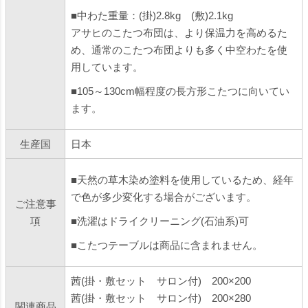
■中わた重量：(掛)2.8kg (敷)2.1kg
アサヒのこたつ布団は、より保温力を高めるた
め、通常のこたつ布団よりも多く中空わたを使
用しています。
■105～130cm幅程度の長方形こたつに向いてい
ます。
生産国
日本
■天然の草木染め塗料を使用しているため、経年
で色が多少変化する場合がございます。
ご注意事
項
■洗濯はドライクリーニング(石油系)可
■こたつテーブルは商品に含まれません。
茜(掛・敷セット サロン付) 200×200
茜(掛・敷セット サロン付) 200×280
関連商品