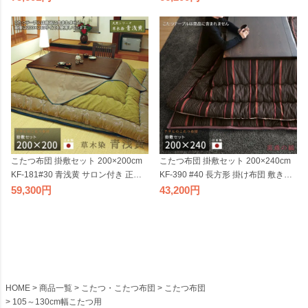
き布団 ブラウン 茶系 和モダン アサ
き布団 グリーン アサヒ 日本製 国産
ヒ 日本製 国産
こたつ布団 掛敷セット 200×200cm
こたつ布団 掛敷セット 200×240cm
KF-181#30 青浅黄 サロン付き 正方
KF-390 #40 長方形 掛け布団 敷き布
形 草木染 掛布団 掛け布団 厚い 厚敷
団 厚掛け 厚手 縞柄 ダークブラウン
59,300
43,200
き布団 グリーン アサヒ 日本製 国産
系 和風 和柄 アサヒ 日本製 国産
HOME
商品一覧
こたつ・こたつ布団
こたつ布団
105～130cm幅こたつ用