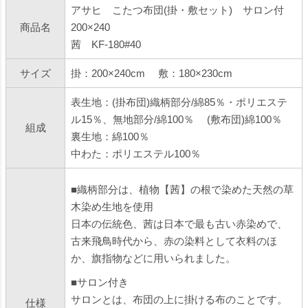
アサヒ こたつ布団(掛・敷セット) サロン付
商品名
200×240
茜 KF-180#40
サイズ
掛：200×240cm 敷：180×230cm
表生地：(掛布団)織柄部分/綿85％・ポリエステ
ル15％、無地部分/綿100％ (敷布団)綿100％
組成
裏生地：綿100％
中わた：ポリエステル100％
■織柄部分は、植物【茜】の根で染めた天然の草
木染め生地を使用
日本の伝統色、茜は日本で最も古い赤染めで、
古来飛鳥時代から、赤の染料として衣料のほ
か、旗指物などに用いられました。
■サロン付き
サロンとは、布団の上に掛ける布のことです。
仕様