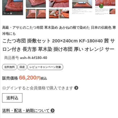
高級・アサヒのこたつ布団 草木染め あかねの根で染めた 日本の伝統色 寒
冷地にも
こたつ布団 掛敷セット 200×240cm KF-180#40 茜 サ
ロン付き 長方形 草木染 掛け布団 厚い オレンジ サー
モンピンク レンガ色系 アサヒ 日本製 国産
商品番号
ash-ft-kf180-40
送料無料
国産
レビューキャンペーン対象
66,200
販売価格
税込
ログインすると会員価格で購入できます
送料込
送料・配送・納期について