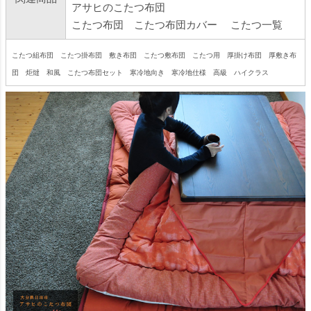
アサヒのこたつ布団
こたつ布団
こたつ布団カバー
こたつ一覧
こたつ組布団 こたつ掛布団 敷き布団 こたつ敷布団 こたつ用 厚掛け布団 厚敷き布
団 炬燵 和風 こたつ布団セット 寒冷地向き 寒冷地仕様 高級 ハイクラス