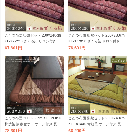
こたつ布団 掛敷セット 200×240cm
こたつ布団 掛敷セット 200×280cm
KF-377#40 ざくろ染 サロン付き 草
KF-377#50 ざくろ染 サロン付き 草
木染 長方形 掛布団 掛け布団 厚い 厚
木染 長方形 掛布団 掛け布団 厚い 厚
67,601
78,601
敷き布団 ローズピンク 赤紫 アサヒ
敷き布団 ローズピンク 赤紫 アサヒ
日本製 国産
日本製 国産
こたつ布団 200×280cm KF-126#50
こたつ布団 掛敷セット 200×240cm
柿渋染 掛敷セット サロン付き 長方
KF-181#40 青浅黄 サロン付き 長方
形 草木染 掛け布団 大判 分厚い 厚敷
形 草木染 掛布団 掛け布団 厚い 厚敷
78,601
66,200