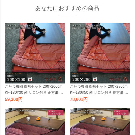
あなたにおすすめの商品
こたつ布団 掛敷セット 200×200cm
こたつ布団 掛敷セット 200×280cm
KF-180#30 茜 サロン付き 正方形 草
KF-180#50 茜 サロン付き 長方形 草
木染 掛け布団 厚い オレンジ サーモ
木染 掛け布団 厚い 厚敷き布団 オレ
59,300
78,601
ンピンク レンガ色系 アサヒ 日本製
ンジ サーモンピンク レンガ色系 ア
国産
サヒ 日本製 国産