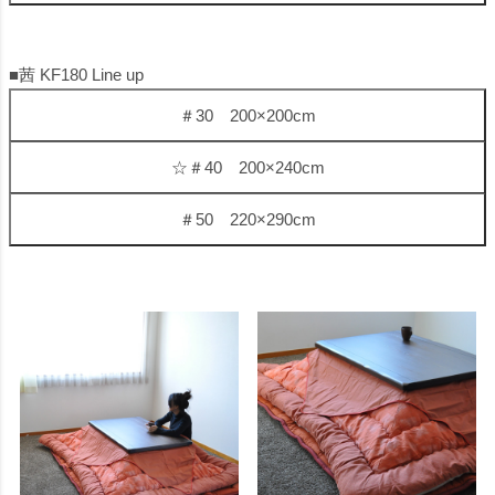
■茜 KF180 Line up
＃30 200×200cm
☆＃40 200×240cm
＃50 220×290cm