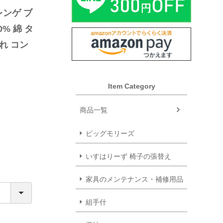
レンゲ ブ
% 綿 タ
れ コン
日本製 
Item Category
商品一覧
ビッグモリーズ
いすはりーず 椅子の張替え
家具のメンテナンス・補修用品
組手什