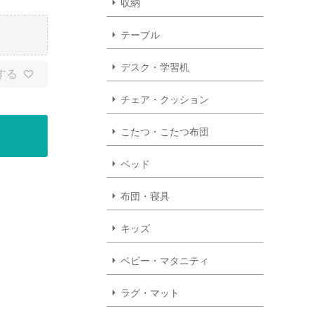
収納
テーブル
デスク・学習机
する
チェア・クッション
こたつ・こたつ布団
ベッド
布団・寝具
キッズ
ベビー・マタニティ
ラグ・マット