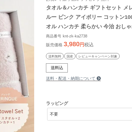
タオル＆ハンカチ ギフトセット メ
ルー ピンク アイボリー コットン100
オル ハンカチ 柔らかい 今治 おしゃ
テックス お祝い 贈り物 プレゼント 
商品番号
knt-zk-ka2738
3,980
税込
国産
販売価格
送料無料
国産
レビューキャンペーン対象
送料込
送料・配送・納期について
ラッピング