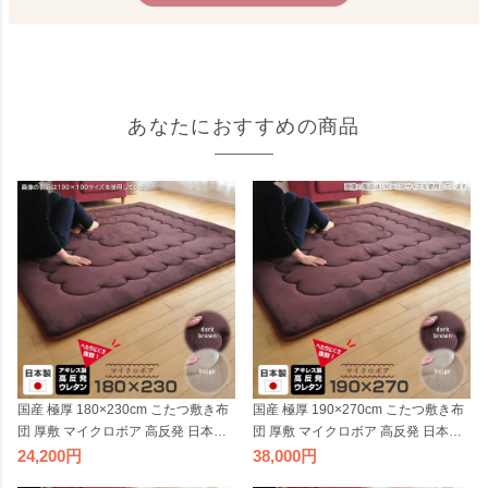
あなたにおすすめの商品
国産 極厚 180×230cm こたつ敷き布
国産 極厚 190×270cm こたつ敷き布
団 厚敷 マイクロボア 高反発 日本製
団 厚敷 マイクロボア 高反発 日本製
こたつ 敷布団 厚敷き 厚手ラグ 分厚
こたつ 敷布団 厚敷き 厚手ラグ 分厚
24,200
38,000
い ふっくらラグ 長方形 大判 ベージ
い ふっくらラグ 長方形 大判 ベージ