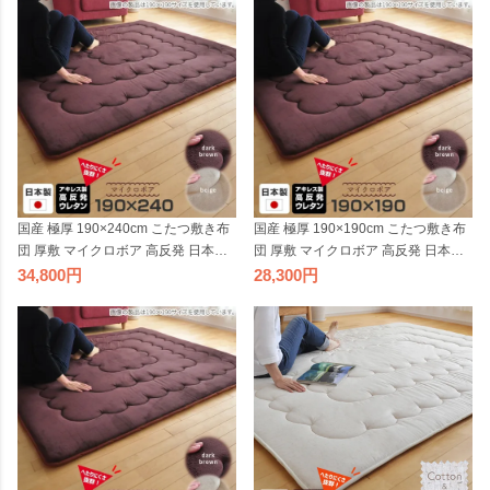
ュ ブラウン 2306SS
ュ ダークブラウン
国産 極厚 190×240cm こたつ敷き布
国産 極厚 190×190cm こたつ敷き布
団 厚敷 マイクロボア 高反発 日本製
団 厚敷 マイクロボア 高反発 日本製
こたつ 敷布団 厚敷き 厚手ラグ 分厚
こたつ 敷布団 厚敷き 厚手ラグ 分厚
34,800
28,300
い ふっくらラグ 長方形 大判 ベージ
い ふっくらラグ 正方形 ベージュ ダ
ュ ダークブラウン
ークブラウン