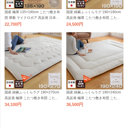
国産 極厚 135×190cm こたつ敷き布
国産 綿麻ふっくらラグ 190×190cm
団 厚敷 マイクロボア 高反発 日本製
高反発 極厚 こたつ敷き布団 こたつ
こたつ 敷布団 厚敷き 厚手ラグ 分厚
敷布団 厚敷き 厚手 分厚い 春夏 秋冬
22,700
24,500
い ふっくらラグ 省エネ ベージュ ダ
オールシーズン 防音 日本製 生成り
ークブラウン
ビッグモリーズ
国産 綿麻ふっくらラグ 190×270cm
国産 綿麻ふっくらラグ 190×240cm
高反発 極厚 こたつ敷き布団 こたつ
高反発 極厚 こたつ敷き布団 こたつ
敷布団 厚敷き 厚手 分厚い 春夏 秋冬
敷布団 厚敷き 厚手 分厚い 厚手 春夏
34,100
36,500
オールシーズン 防音 日本製 生成り
秋冬 オールシーズン 防音 日本製 生
ビッグモリーズ
成り ビッグモリーズ