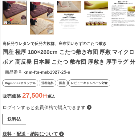
高反発ウレタンで反発力抜群、座布団いらずのこたつ敷き
国産 極厚 180×260cm こたつ敷き布団 厚敷 マイクロ
ボア 高反発 日本製 こたつ 敷布団 厚敷き 厚手ラグ 分
厚い ふっくらラグ 長方形 大判 ベージュ ブラウン  
商品番号
knm-fts-msb1927-25-s
2306SS
Bigmoriesオリジナル
送料無料
国産
レビューキャンペーン対象
27,500
販売価格
税込
ログインすると会員価格で購入できます
送料込
送料・配送・納期について