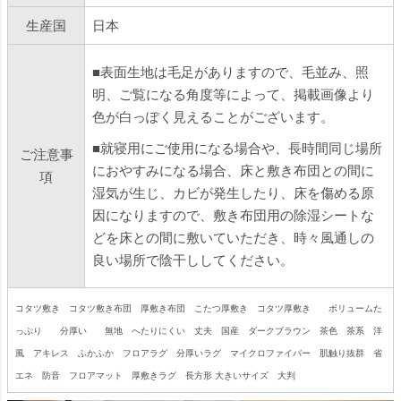
生産国
日本
■表面生地は毛足がありますので、毛並み、照
明、ご覧になる角度等によって、掲載画像より
色が白っぽく見えることがございます。
■就寝用にご使用になる場合や、長時間同じ場所
ご注意事
におやすみになる場合、床と敷き布団との間に
項
湿気が生じ、カビが発生したり、床を傷める原
因になりますので、敷き布団用の除湿シートな
どを床との間に敷いていただき、時々風通しの
良い場所で陰干ししてください。
コタツ敷き コタツ敷き布団 厚敷き布団 こたつ厚敷き コタツ厚敷き ボリュームた
っぷり 分厚い 無地 へたりにくい 丈夫 国産 ダークブラウン 茶色 茶系 洋
風 アキレス ふかふか フロアラグ 分厚いラグ マイクロファイバー 肌触り抜群 省
エネ 防音 フロアマット 厚敷きラグ 長方形 大きいサイズ 大判