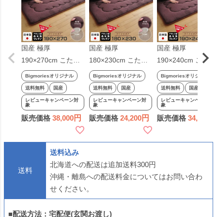
国産 極厚
国産 極厚
国産 極厚
190×270cm こたつ
180×230cm こたつ
190×240cm こたつ
敷き布団 厚敷 マイ
敷き布団 厚敷 マイ
敷き布団 厚敷 マイ
Bigmoriesオリジナル
Bigmoriesオリジナル
Bigmoriesオリジナル
クロボア 高反発 日
クロボア 高反発 日
クロボア 高反発 日
送料無料
国産
送料無料
国産
送料無料
国産
本製 こたつ 敷布団
本製 こたつ 敷布団
本製 こたつ 敷布団
レビューキャンペーン対
レビューキャンペーン対
レビューキャンペーン対
象
象
象
厚敷き 厚手ラグ 分
厚敷き 厚手ラグ 分
厚敷き 厚手ラグ 分
販売価格
38,000
販売価格
24,200
販売価格
34,800
厚い ふっくらラグ
厚い ふっくらラグ
厚い ふっくらラグ
長方形 大判 ベージ
長方形 大判 ベージ
長方形 大判 ベージ
ュ ダークブラウン
ュ ブラウン 2306SS
ュ ダークブラウン
送料込み
北海道への配送は追加送料300円
送料
沖縄・離島への配送料金についてはお問い合わ
せください。
■配送方法：宅配便(玄関お渡し)