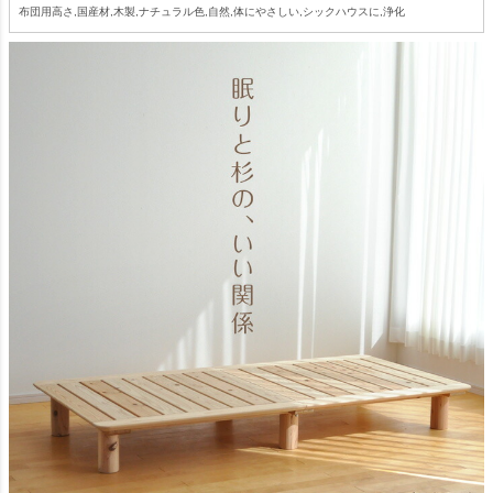
布団用高さ,国産材,木製,ナチュラル色,自然,体にやさしい,シックハウスに,浄化