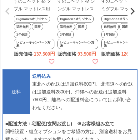
すのこベッド 杉 ダ
すのこベッド 杉 シ
すのこベッド 杉 セ
ブル マットレス用高
ングル マットレス用
ミダブル マットレ
さ24cm ベッドフレ
高さ24cmベッドフ
用高さ24cmベッド
Bigmoriesオリジナル
Bigmoriesオリジナル
Bigmoriesオリジナル
ーム 国産 無垢 天然
レーム 国産 無垢 天
フレーム 国産 無垢
送料無料
国産
送料無料
国産
送料無料
国産
木 無塗装 スノコ す
然木 無塗装 スノコ
天然木 無塗装 スノ
3年保証
3年保証
3年保証
のこ ベッド 日本製
すのこ ベッド 日本
コ すのこ ベッド 日
レビューキャンペーン対
レビューキャンペーン対
レビューキャンペーン対
象
象
象
ナチュラル D マット
製 ナチュラル S マ
本製 ナチュラル S
販売価格
137,500
販売価格
93,500
販売価格
126,500
レスに ビッグモリー
ットレスに 高さ ビ
マットレスに ビッ
ズ bigmories ビッグ
ッグモリーズ
モリーズ bigmories
モリーズ
bigmories ビッグモ
ビッグモリーズ
送料込み
リーズ
東北への配送は追加送料600円、北海道への配送
送料
は追加送料2800円、沖縄への配送は追加送料
7600円、離島への配送料金についてはお問い合
わせください。
■配送方法：宅配便(玄関お渡し) ※お客様組み立て
開梱設置・組立オプションをご希望の方は、別途送料をお見
積もりいたしますのでお問い合わせください。