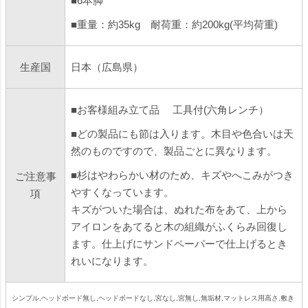
■6本脚
■重量：約35kg 耐荷重：約200kg(平均荷重)
生産国
日本（広島県）
■お客様組み立て品 工具付(六角レンチ）
■どの製品にも節は入ります。木目や色合いは天
然のものですので、製品ごとに異なります。
■杉はやわらかい材のため、キズやへこみがつき
ご注意事
やすくなっています。
項
キズがついた場合は、ぬれた布をあて、上から
アイロンをあてると木の組織がふくらみ回復し
ます。仕上げにサンドペーパーで仕上げるとき
れいになります。
シンプル,ヘッドボード無し,ヘッドボードなし,宮なし,宮無し,無垢材,マットレス用高さ,敷き