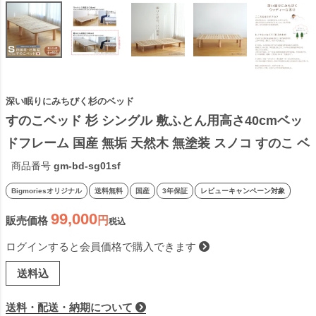
深い眠りにみちびく杉のベッド
すのこベッド 杉 シングル 敷ふとん用高さ40cmベッ
ドフレーム 国産 無垢 天然木 無塗装 スノコ すのこ ベ
ッド 日本製 ナチュラル S 敷布団に ビッグモリーズ 
商品番号
gm-bd-sg01sf
bigmories ビッグモリーズ
Bigmoriesオリジナル
送料無料
国産
3年保証
レビューキャンペーン対象
99,000
販売価格
税込
ログインすると会員価格で購入できます
送料込
送料・配送・納期について