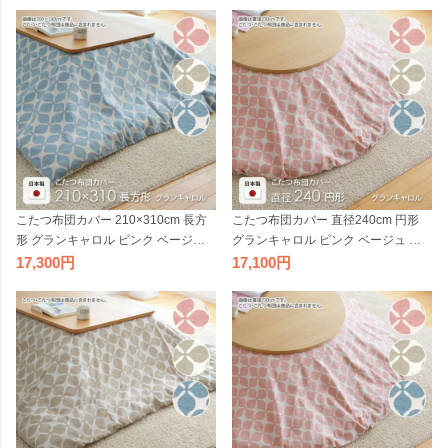
団カバー 北欧 国産 おしゃれ 日本製
団カバー 北欧 国産 おしゃれ 日本製
※布団別売
※布団別売
こたつ布団カバー 210×310cm 長方
こたつ布団カバー 直径240cm 円形
形 グランキャロル ピンク ベージュ
グランキャロル ピンク ベージュ ア
アクア 水色 角形 コットン 綿100％
クア 水色 丸形 コットン 綿100％ こ
17,300
17,100
こたつカバー コタツカバー コタツ布
たつカバー コタツカバー コタツ布団
団カバー 北欧 国産 おしゃれ 日本製
カバー 北欧 国産 おしゃれ 日本製 ※
※布団別売
布団別売