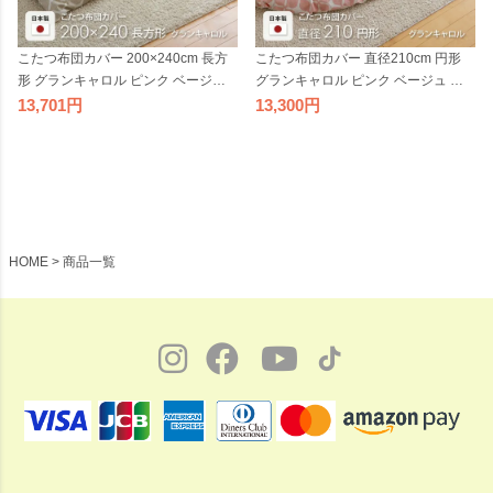
こたつ布団カバー 200×240cm 長方
こたつ布団カバー 直径210cm 円形
形 グランキャロル ピンク ベージュ
グランキャロル ピンク ベージュ ア
アクア 水色 角形 コットン 綿100％
クア 水色 丸形 コットン 綿100％ こ
13,701
13,300
こたつカバー コタツカバー コタツ布
たつカバー コタツカバー コタツ布団
団カバー 北欧 国産 おしゃれ 日本製
カバー 北欧 国産 おしゃれ 日本製 ※
※布団別売
布団別売
HOME
商品一覧