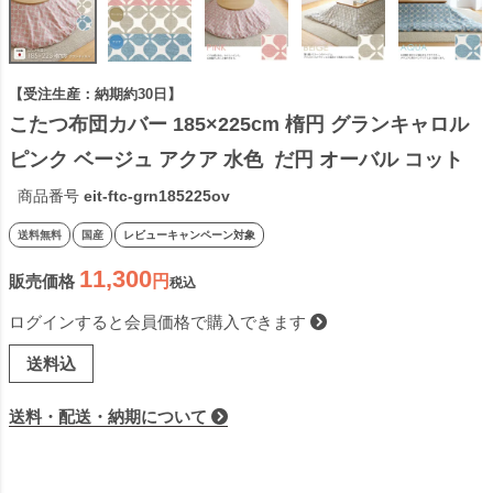
【受注生産：納期約30日】
こたつ布団カバー 185×225cm 楕円 グランキャロル 
ピンク ベージュ アクア 水色  だ円 オーバル コット
ン 綿100％ こたつカバー コタツカバー コタツ布団カ
商品番号
eit-ftc-grn185225ov
バー 北欧 国産 おしゃれ 日本製 ※布団別売
送料無料
国産
レビューキャンペーン対象
11,300
販売価格
税込
ログインすると会員価格で購入できます
送料込
送料・配送・納期について