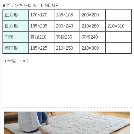
■グランキャロル LINE UP
正方形
170×170
185×185
200×200
長方形
185×235
200×240
210×280
210×310
円形
直径210
直径230
直径240
楕円形
185×225
210×250
210×300
（単位：cm）