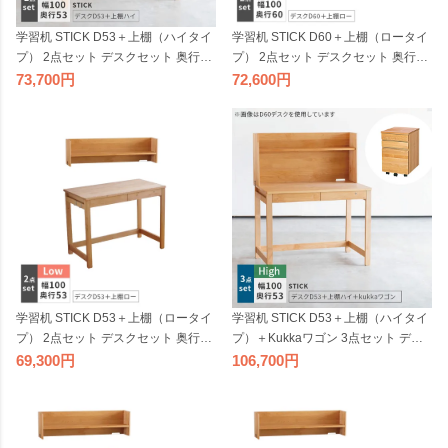
学習机 STICK D53＋上棚（ハイタイ
学習机 STICK D60＋上棚（ロータイ
プ） 2点セット デスクセット 奥行53
プ） 2点セット デスクセット 奥行60
cm 幅100cm 杉工場 完成品 天然木 国
cm 幅100cm 杉工場 完成品 天然木 国
73,700
72,600
産 引出し 低ホルム アルダー材 オイ
産 引出し 低ホルム アルダー材 オイ
ル仕上げ シンプル ナチュラル ヒノ
ル仕上げ シンプル ナチュラル ヒノ
キ コンパクト 無垢 日本製
キ ロータイプ コンパクト 無垢 日本
製
学習机 STICK D53＋上棚（ロータイ
学習机 STICK D53＋上棚（ハイタイ
プ） 2点セット デスクセット 奥行53
プ）＋Kukkaワゴン 3点セット デス
cm 幅100cm 杉工場 完成品 天然木 国
クセット 奥行53cm 幅100cm 杉工場
69,300
106,700
産 引出し 低ホルム アルダー材 オイ
完成品 天然木 国産 引出し 低ホルム
ル仕上げ シンプル ナチュラル ヒノ
アルダー オイル仕上げ シンプル ナ
キ ロータイプ コンパクト 無垢 日本
チュラル ヒノキ コンパクト 無垢 日
製
本製