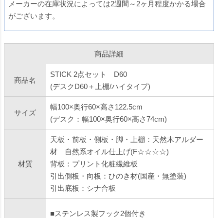
メーカーの在庫状況によっては2週間～2ヶ月程度かかる場合
がございます。
商品詳細
STICK 2点セット D60
商品名
(デスクD60＋上棚/ハイタイプ)
幅100×奥行60×高さ122.5cm
サイズ
(デスク：幅100×奥行60×高さ74cm)
天板・前板・側板・脚・上棚：天然木アルダー
材 自然系オイル仕上げ(F☆☆☆☆)
材質
背板：プリント化粧繊維板
引出側板・向板：ひのき材(国産・無塗装)
引出底板：シナ合板
■ステンレス製フック2個付き