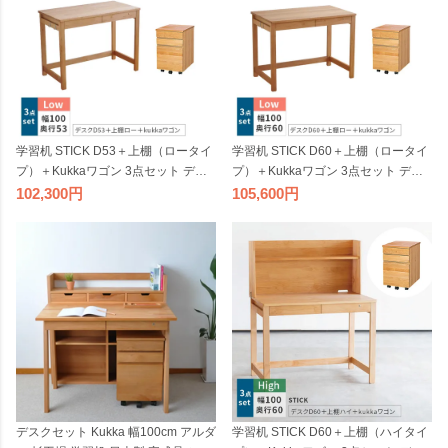
学習机 STICK D53＋上棚（ロータイ
学習机 STICK D60＋上棚（ロータイ
プ）＋Kukkaワゴン 3点セット デス
プ）＋Kukkaワゴン 3点セット デス
クセット 奥行53cm 幅100cm 杉工場
クセット 奥行60cm 幅100cm 杉工場
102,300
105,600
完成品 天然木 国産 引出し 低ホルム
完成品 収納付き 低ホルム アルダー
アルダー オイル仕上げ シンプル ナ
材 シンプル ナチュラル コンパクト
チュラル ヒノキ ロータイプ コンパ
日本製
クト 無垢 日本製
デスクセット Kukka 幅100cm アルダ
学習机 STICK D60＋上棚（ハイタイ