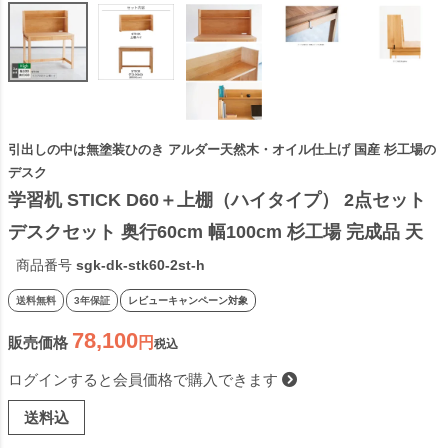
引出しの中は無塗装ひのき アルダー天然木・オイル仕上げ 国産 杉工場の
デスク
学習机 STICK D60＋上棚（ハイタイプ） 2点セット 
デスクセット 奥行60cm 幅100cm 杉工場 完成品 天
然木 国産 引出し 低ホルム アルダー材 オイル仕上げ 
商品番号
sgk-dk-stk60-2st-h
シンプル ナチュラル ヒノキ コンパクト 無垢 日本製
送料無料
3年保証
レビューキャンペーン対象
78,100
販売価格
税込
ログインすると会員価格で購入できます
送料込