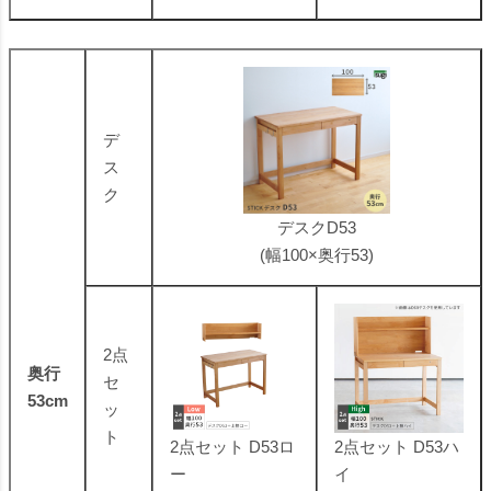
デ
ス
ク
デスクD53
(幅100×奥行53)
2点
奥行
セ
53cm
ッ
ト
2点セット D53ロ
2点セット D53ハ
ー
イ