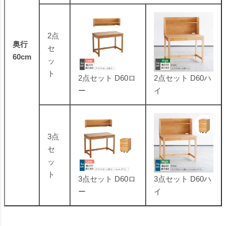
2点
奥行
セ
60cm
ッ
ト
2点セット D60ロ
2点セット D60ハ
ー
イ
3点
セ
ッ
ト
3点セット D60ロ
3点セット D60ハ
ー
イ