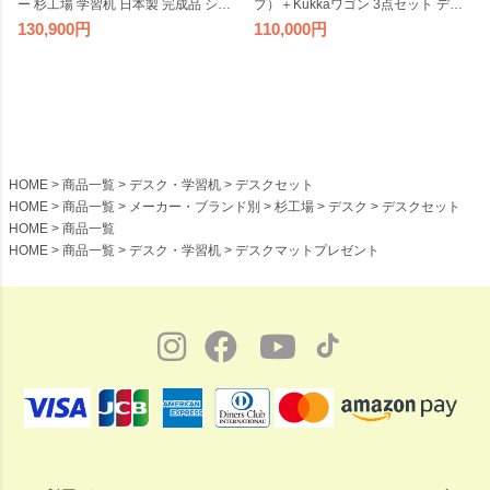
ー 杉工場 学習机 日本製 完成品 シン
プ）＋Kukkaワゴン 3点セット デス
プル オイル仕上げ 引出し付き 天然
クセット 奥行60cm 幅100cm 杉工場
130,900
110,000
木 ナチュラル コンパクト 国産
完成品 収納付き 低ホルム アルダー
材 シンプル ナチュラル コンパクト
日本製
HOME
商品一覧
デスク・学習机
デスクセット
HOME
商品一覧
メーカー・ブランド別
杉工場
デスク
デスクセット
HOME
商品一覧
HOME
商品一覧
デスク・学習机
デスクマットプレゼント