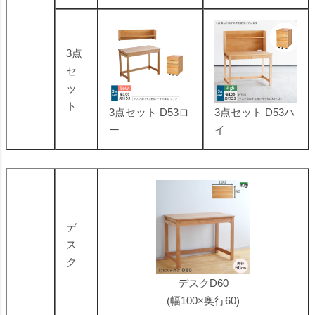
3点
セ
ッ
ト
3点セット D53ロ
3点セット D53ハ
ー
イ
デ
ス
ク
デスクD60
(幅100×奥行60)