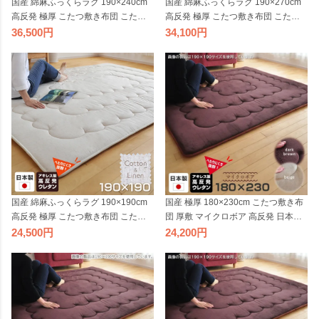
国産 綿麻ふっくらラグ 190×240cm
国産 綿麻ふっくらラグ 190×270cm
高反発 極厚 こたつ敷き布団 こたつ
高反発 極厚 こたつ敷き布団 こたつ
敷布団 厚敷き 厚手 分厚い 厚手 春夏
敷布団 厚敷き 厚手 分厚い 春夏 秋冬
36,500
34,100
秋冬 オールシーズン 防音 日本製 生
オールシーズン 防音 日本製 生成り
成り ビッグモリーズ
ビッグモリーズ
国産 綿麻ふっくらラグ 190×190cm
国産 極厚 180×230cm こたつ敷き布
高反発 極厚 こたつ敷き布団 こたつ
団 厚敷 マイクロボア 高反発 日本製
敷布団 厚敷き 厚手 分厚い 春夏 秋冬
こたつ 敷布団 厚敷き 厚手ラグ 分厚
24,500
24,200
オールシーズン 防音 日本製 生成り
い ふっくらラグ 長方形 大判 ベージ
ビッグモリーズ
ュ ブラウン 2306SS