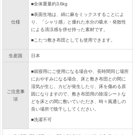
■全体重量約3.6kg
■表面生地は、綿に麻をミックスすることによ
仕様
り、「シャリ感」と優れた水分の吸水・発散性
による清涼感を併せ持った素材です。
■こたつ敷き布団としても使用できます。
生産国
日本
■就寝用にご使用になる場合や、長時間同じ場所
におやすみになる場合、床と敷き布団との間に
湿気が生じ、カビが発生したり、床を傷める原
ご注意事
因になりますので、敷き布団用の除湿シートな
項
どを床との間に敷いていただき、時々風通しの
良い場所で陰干ししてください。
■洗濯不可