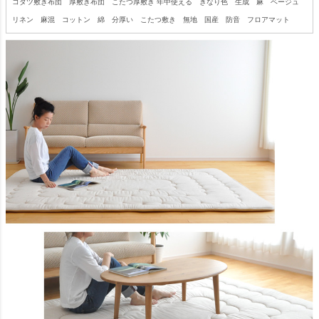
コタツ敷き布団 厚敷き布団 こたつ厚敷き 年中使える きなり色 生成 麻 ベージュ
リネン 麻混 コットン 綿 分厚い こたつ敷き 無地 国産 防音 フロアマット