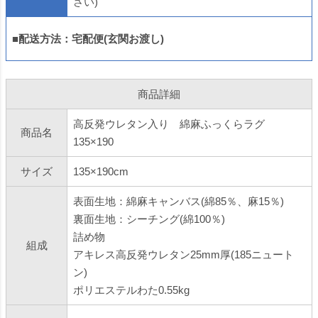
さい)
■配送方法：宅配便(玄関お渡し)
商品詳細
高反発ウレタン入り 綿麻ふっくらラグ
商品名
135×190
サイズ
135×190cm
表面生地：綿麻キャンバス(綿85％、麻15％)
裏面生地：シーチング(綿100％)
詰め物
組成
アキレス高反発ウレタン25mm厚(185ニュート
ン)
ポリエステルわた0.55kg