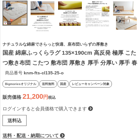
ナチュラルな綿麻でさらっと快適、座布団いらずの厚敷き
国産 綿麻ふっくらラグ 135×190cm 高反発 極厚 こた
つ敷き布団 こたつ 敷布団 厚敷き 厚手 分厚い 厚手 春
夏 秋冬 オールシーズン 防音 日本製 生成り ビッグモ
商品番号
knm-fts-cl135-25-o
リーズ
Bigmoriesオリジナル
送料無料
国産
レビューキャンペーン対象
21,200
販売価格
税込
ログインすると会員価格で購入できます
送料込
送料・配送・納期について