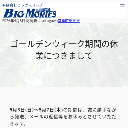
内
有限会社ビッグモリーズ
容
を
2026年4月8日
投稿者：
setogawa
営業時間変更
ス
キ
ッ
ゴールデンウィーク期間の休
プ
業につきまして
5月3日(日)～5月7日(木)
の期間は、誠に勝手なが
ら発送、メールの返信等をお休みとさせていただ
きます。