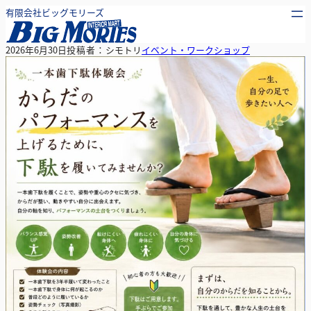
内
有限会社ビッグモリーズ
容
を
2026年6月30日
投稿者：
シモトリ
イベント・ワークショップ
ス
キ
ッ
プ